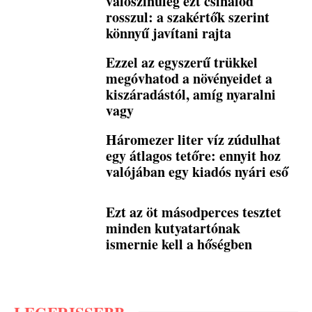
valószínűleg ezt csinálod
rosszul: a szakértők szerint
könnyű javítani rajta
Ezzel az egyszerű trükkel
megóvhatod a növényeidet a
kiszáradástól, amíg nyaralni
vagy
Háromezer liter víz zúdulhat
egy átlagos tetőre: ennyit hoz
valójában egy kiadós nyári eső
Ezt az öt másodperces tesztet
minden kutyatartónak
ismernie kell a hőségben