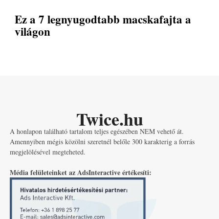
Ez a 7 legnyugodtabb macskafajta a
világon
Twice.hu
A honlapon található tartalom teljes egészében NEM vehető át.
Amennyiben mégis közölni szeretnél belőle 300 karakterig a forrás
megjelölésével megteheted.
Média felületeinket az AdsInteractive értékesíti: