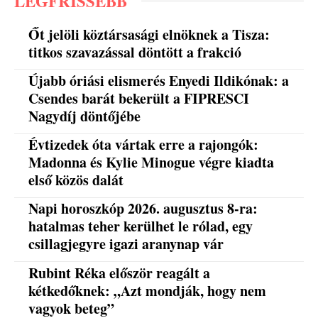
LEGFRISSEBB
Őt jelöli köztársasági elnöknek a Tisza:
titkos szavazással döntött a frakció
Újabb óriási elismerés Enyedi Ildikónak: a
Csendes barát bekerült a FIPRESCI
Nagydíj döntőjébe
Évtizedek óta vártak erre a rajongók:
Madonna és Kylie Minogue végre kiadta
első közös dalát
Napi horoszkóp 2026. augusztus 8-ra:
hatalmas teher kerülhet le rólad, egy
csillagjegyre igazi aranynap vár
Rubint Réka először reagált a
kétkedőknek: „Azt mondják, hogy nem
vagyok beteg”