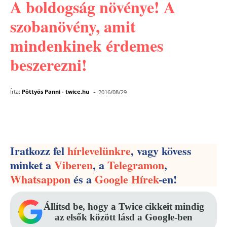
A boldogság növénye! A
szobanövény, amit
mindenkinek érdemes
beszerezni!
-
Írta:
Pöttyös Panni - twice.hu
2016/08/29
Facebook
Pinterest
WhatsApp
Iratkozz fel
hírlevelünkre
, vagy kövess
minket a
Viberen
, a
Telegramon
,
Whatsappon
és a
Google Hírek
-en!
Állítsd be, hogy a Twice cikkeit mindig
az elsők között lásd a Google-ben