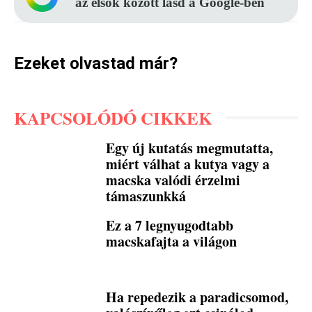
az elsők között lásd a Google-ben
Ezeket olvastad már?
KAPCSOLÓDÓ CIKKEK
Egy új kutatás megmutatta,
miért válhat a kutya vagy a
macska valódi érzelmi
támaszunkká
Ez a 7 legnyugodtabb
macskafajta a világon
Ha repedezik a paradicsomod,