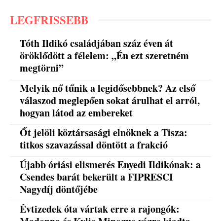
LEGFRISSEBB
Tóth Ildikó családjában száz éven át
öröklődött a félelem: „Én ezt szeretném
megtörni”
Melyik nő tűnik a legidősebbnek? Az első
válaszod meglepően sokat árulhat el arról,
hogyan látod az embereket
Őt jelöli köztársasági elnöknek a Tisza:
titkos szavazással döntött a frakció
Újabb óriási elismerés Enyedi Ildikónak: a
Csendes barát bekerült a FIPRESCI
Nagydíj döntőjébe
Évtizedek óta vártak erre a rajongók: