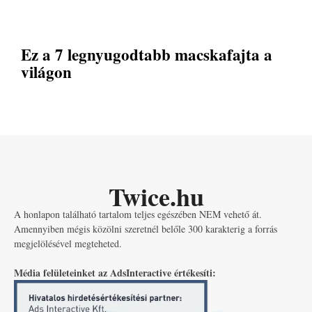
Ez a 7 legnyugodtabb macskafajta a
világon
Twice.hu
A honlapon található tartalom teljes egészében NEM vehető át.
Amennyiben mégis közölni szeretnél belőle 300 karakterig a forrás
megjelölésével megteheted.
Média felületeinket az AdsInteractive értékesíti: