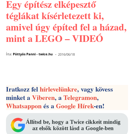
Egy építész elképesztő
téglákat kísérletezett ki,
amivel úgy építed fel a házad,
mint a LEGO – VIDEÓ
-
Írta:
Pöttyös Panni - twice.hu
2016/06/18
Facebook
Pinterest
WhatsApp
Iratkozz fel
hírlevelünkre
, vagy kövess
minket a
Viberen
, a
Telegramon
,
Whatsappon
és a
Google Hírek
-en!
Állítsd be, hogy a Twice cikkeit mindig
az elsők között lásd a Google-ben