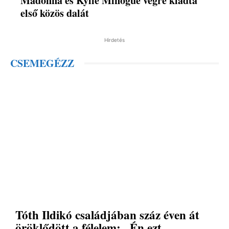
Madonna és Kylie Minogue végre kiadta
első közös dalát
Hirdetés
CSEMEGÉZZ
Tóth Ildikó családjában száz éven át
öröklődött a félelem: „Én ezt