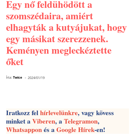
Egy nő feldühödött a
szomszédaira, amiért
elhagyták a kutyájukat, hogy
egy másikat szerezzenek.
Keményen megleckéztette
őket
-
Írta:
Twice
2024/01/19
Facebook
Pinterest
WhatsApp
Iratkozz fel
hírlevelünkre
, vagy kövess
minket a
Viberen
, a
Telegramon
,
Whatsappon
és a
Google Hírek
-en!