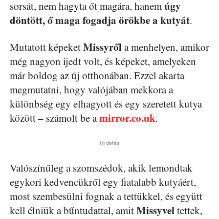
úgy
sorsát, nem hagyta őt magára, hanem
döntött, ő maga fogadja örökbe a kutyát
.
Missyről
Mutatott képeket
a menhelyen, amikor
még nagyon ijedt volt, és képeket, amelyeken
már boldog az új otthonában. Ezzel akarta
megmutatni, hogy valójában mekkora a
különbség egy elhagyott és egy szeretett kutya
mirror.co.uk
között – számolt be a
.
Hirdetés
Valószínűleg a szomszédok, akik lemondtak
egykori kedvencükről egy fiatalabb kutyáért,
most szembesülni fognak a tettükkel, és együtt
Missyvel
kell élniük a bűntudattal, amit
tettek,