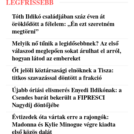
LEGFRISSEBB
Tóth Ildikó családjában száz éven át
öröklődött a félelem: „Én ezt szeretném
megtörni”
Melyik nő tűnik a legidősebbnek? Az első
válaszod meglepően sokat árulhat el arról,
hogyan látod az embereket
Őt jelöli köztársasági elnöknek a Tisza:
titkos szavazással döntött a frakció
Újabb óriási elismerés Enyedi Ildikónak: a
Csendes barát bekerült a FIPRESCI
Nagydíj döntőjébe
Évtizedek óta vártak erre a rajongók:
Madonna és Kylie Minogue végre kiadta
első közös dalát