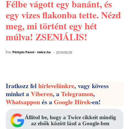
Félbe vágott egy banánt, és
egy vizes flakonba tette. Nézd
meg, mi történt egy hét
múlva! ZSENIÁLIS!
-
Írta:
Pöttyös Panni - twice.hu
2016/06/28
Facebook
Pinterest
WhatsApp
Iratkozz fel
hírlevelünkre
, vagy kövess
minket a
Viberen
, a
Telegramon
,
Whatsappon
és a
Google Hírek
-en!
Állítsd be, hogy a Twice cikkeit mindig
az elsők között lásd a Google-ben