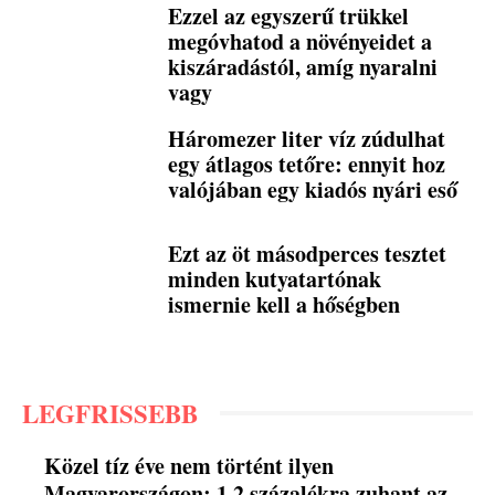
Ezzel az egyszerű trükkel
megóvhatod a növényeidet a
kiszáradástól, amíg nyaralni
vagy
Háromezer liter víz zúdulhat
egy átlagos tetőre: ennyit hoz
valójában egy kiadós nyári eső
Ezt az öt másodperces tesztet
minden kutyatartónak
ismernie kell a hőségben
LEGFRISSEBB
Közel tíz éve nem történt ilyen
Magyarországon: 1,2 százalékra zuhant az