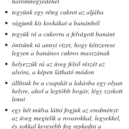
háromnegyedénél
tegyünk egy réteg cukrot az aljába
vágjunk kis kockákat a banánból
tegyük rá a cukorra a felvágott banánt
öntsünk rá annyi vizet, hogy kétszerese
legyen a banános cukros masszának
helyezzük rá az üveg felső részét az
alsóra, a képen látható módon
állítsuk be a csapdát a lakásba egy olyan
helyre, ahol a legtöbb bogár, légy szokott
lenni
egy hét múlva látni fogjuk az eredményt:
az üveg megtelik a rovarokkal, legyekkel,
és sokkal kevesebb fog repkedni a