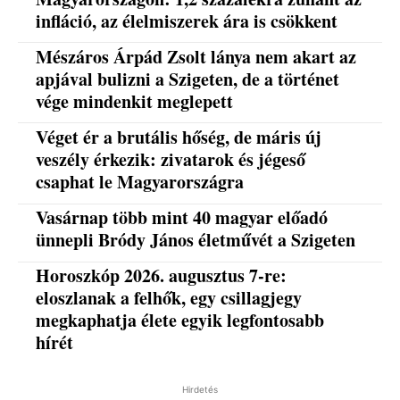
infláció, az élelmiszerek ára is csökkent
Mészáros Árpád Zsolt lánya nem akart az
apjával bulizni a Szigeten, de a történet
vége mindenkit meglepett
Véget ér a brutális hőség, de máris új
veszély érkezik: zivatarok és jégeső
csaphat le Magyarországra
Vasárnap több mint 40 magyar előadó
ünnepli Bródy János életművét a Szigeten
Horoszkóp 2026. augusztus 7-re:
eloszlanak a felhők, egy csillagjegy
megkaphatja élete egyik legfontosabb
hírét
Hirdetés