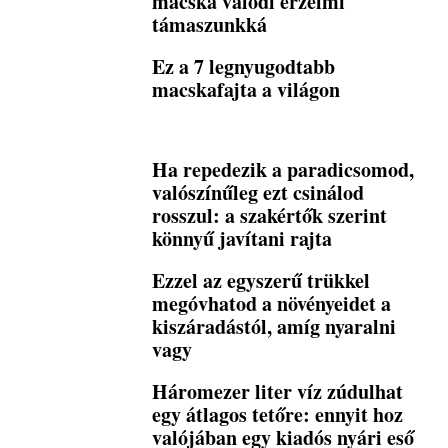
macska valódi érzelmi
támaszunkká
Ez a 7 legnyugodtabb
macskafajta a világon
Ha repedezik a paradicsomod,
valószínűleg ezt csinálod
rosszul: a szakértők szerint
könnyű javítani rajta
Ezzel az egyszerű trükkel
megóvhatod a növényeidet a
kiszáradástól, amíg nyaralni
vagy
Háromezer liter víz zúdulhat
egy átlagos tetőre: ennyit hoz
valójában egy kiadós nyári eső