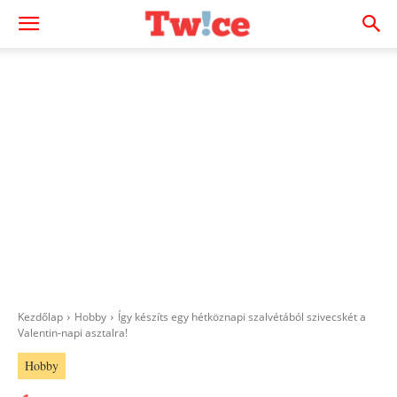
Kezdőlap
Hobby
Így készíts egy hétköznapi szalvétából szivecskét a
Valentin-napi asztalra!
Hobby