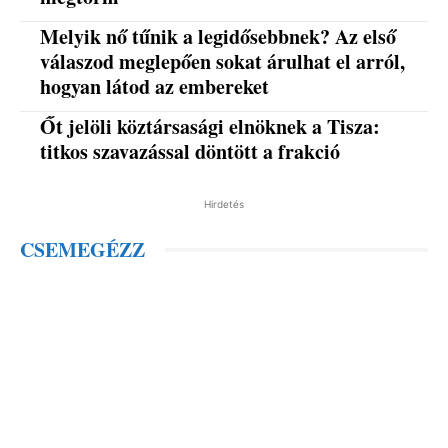
Melyik nő tűnik a legidősebbnek? Az első
válaszod meglepően sokat árulhat el arról,
hogyan látod az embereket
Őt jelöli köztársasági elnöknek a Tisza:
titkos szavazással döntött a frakció
Hirdetés
CSEMEGÉZZ