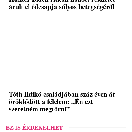
árult el édesapja súlyos betegségéről
Tóth Ildikó családjában száz éven át
öröklődött a félelem: „Én ezt
szeretném megtörni”
EZ IS ÉRDEKELHET