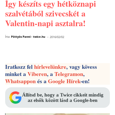
Így készíts egy hétköznapi
szalvétából szivecskét a
Valentin-napi asztalra!
-
Írta:
Pöttyös Panni - twice.hu
2016/02/02
Facebook
Pinterest
WhatsApp
Iratkozz fel
hírlevelünkre
, vagy kövess
minket a
Viberen
, a
Telegramon
,
Whatsappon
és a
Google Hírek
-en!
Állítsd be, hogy a Twice cikkeit mindig
az elsők között lásd a Google-ben