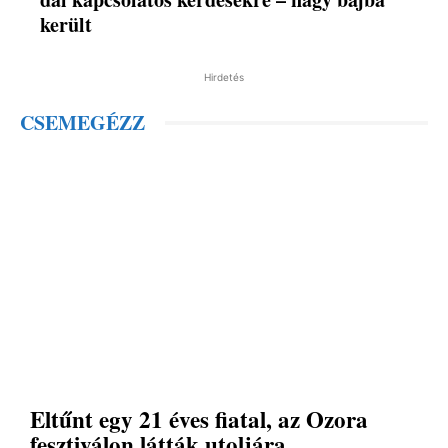
került
Hirdetés
CSEMEGÉZZ
Eltűnt egy 21 éves fiatal, az Ozora
fesztiválon látták utoljára