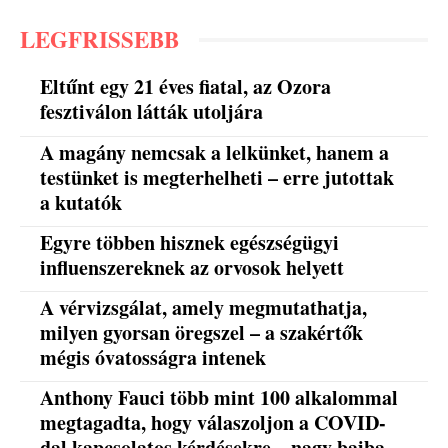
LEGFRISSEBB
Eltűnt egy 21 éves fiatal, az Ozora
fesztiválon látták utoljára
A magány nemcsak a lelkünket, hanem a
testünket is megterhelheti – erre jutottak
a kutatók
Egyre többen hisznek egészségügyi
influenszereknek az orvosok helyett
A vérvizsgálat, amely megmutathatja,
milyen gyorsan öregszel – a szakértők
mégis óvatosságra intenek
Anthony Fauci több mint 100 alkalommal
megtagadta, hogy válaszoljon a COVID-
dal kapcsolatos kérdésekre – nagy bajba