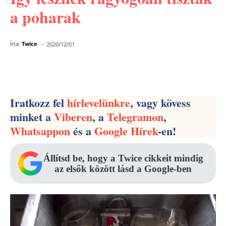
a poharak
-
Írta:
Twice
2020/12/01
Facebook
Pinterest
WhatsApp
Iratkozz fel
hírlevelünkre
, vagy kövess
minket a
Viberen
, a
Telegramon
,
Whatsappon
és a
Google Hírek
-en!
Állítsd be, hogy a Twice cikkeit mindig
az elsők között lásd a Google-ben