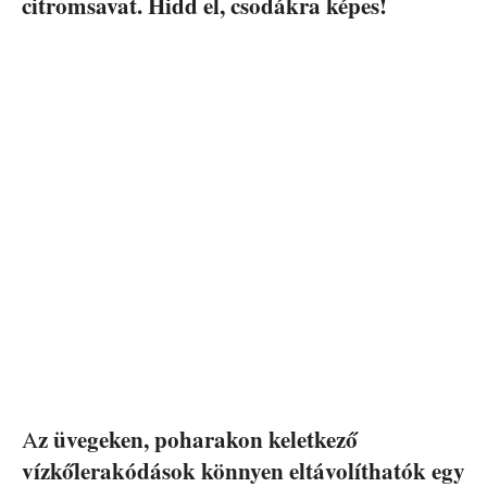
citromsavat. Hidd el, csodákra képes!
z üvegeken, poharakon keletkező
A
vízkőlerakódások könnyen eltávolíthatók egy