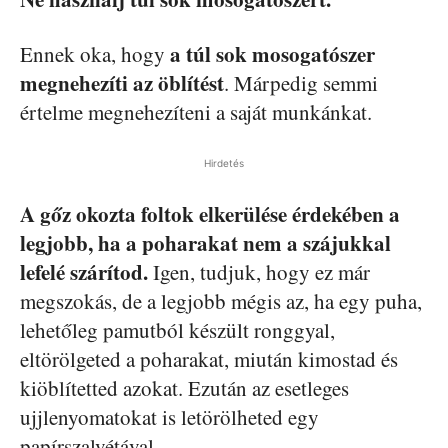
a túl sok mosogatószer
Ennek oka, hogy
megnehezíti az öblítést
. Márpedig semmi
értelme megnehezíteni a saját munkánkat.
Hirdetés
A gőz okozta foltok elkerülése érdekében a
legjobb, ha a poharakat nem a szájukkal
lefelé szárítod.
Igen, tudjuk, hogy ez már
megszokás, de a legjobb mégis az, ha egy puha,
lehetőleg pamutból készült ronggyal,
eltörölgeted a poharakat, miután kimostad és
kiöblítetted azokat. Ezután az esetleges
ujjlenyomatokat is letörölheted egy
papírszalvétával.