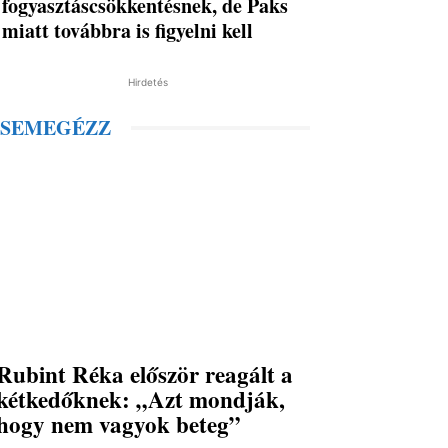
fogyasztáscsökkentésnek, de Paks
miatt továbbra is figyelni kell
Hirdetés
SEMEGÉZZ
Rubint Réka először reagált a
kétkedőknek: „Azt mondják,
hogy nem vagyok beteg”