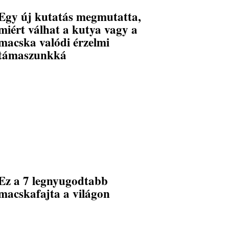
Egy új kutatás megmutatta,
miért válhat a kutya vagy a
macska valódi érzelmi
támaszunkká
Ez a 7 legnyugodtabb
macskafajta a világon