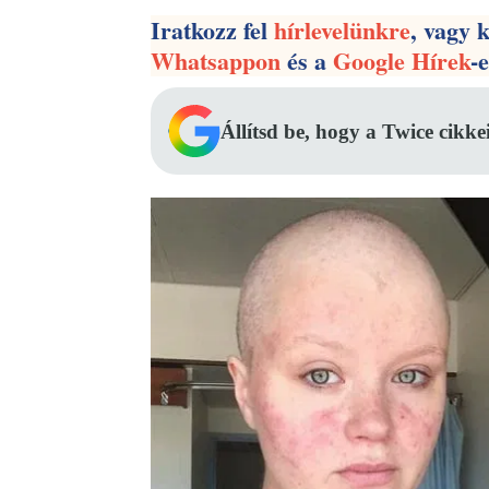
Iratkozz fel
hírlevelünkre
, vagy 
Whatsappon
és a
Google Hírek
-
Állítsd be, hogy a Twice cikke