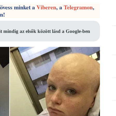
kövess minket a
Viberen
, a
Telegramon
,
en!
it mindig az elsők között lásd a Google-ben