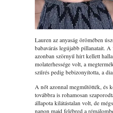
Lauren az anyaság örömében úszo
babavárás legújabb pillanatait. 
azonban szörnyű hírt kellett hall
molaterhessége volt, a megtermék
szűrés pedig bebizonyította, a dia
A nőt azonnal megműtötték, és ke
továbbra is rohamosan szaporodta
állapota kilátástalan volt, de mé
napon majd felébred a rémálomból,