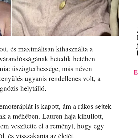
tt, és maximálisan kihasználta a
A várandósságának hetedik hetében
ania: üszögterhessége, más néven
E
enyülés ugyanis rendellenes volt, a
gnózis helytálló.
moterápiát is kapott, ám a rákos sejtek
k a méhében. Lauren haja kihullott,
gsem veszítette el a reményt, hogy egy
 és visszakapja az életét.