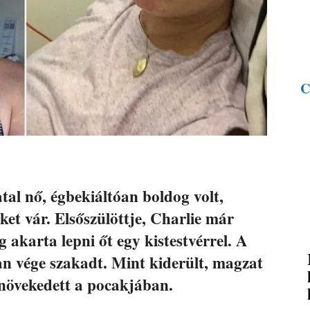
C
tal nő, égbekiáltóan boldog volt,
ket vár. Elsőszülöttje, Charlie már
 akarta lepni őt egy kistestvérrel. A
 vége szakadt. Mint kiderült, magzat
 növekedett a pocakjában.