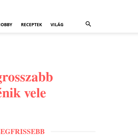
HOBBY
RECEPTEK
VILÁG
egrosszabb
nik vele
LEGFRISSEBB