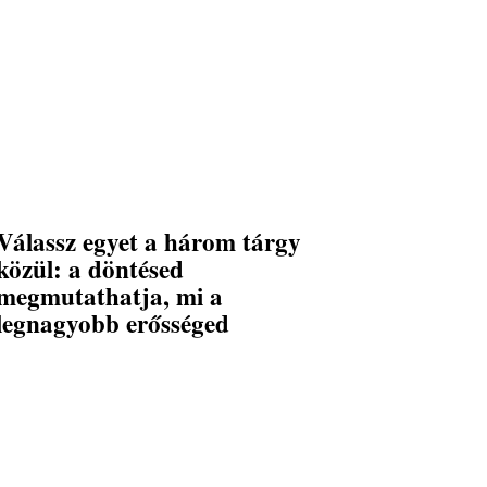
Válassz egyet a három tárgy
közül: a döntésed
megmutathatja, mi a
legnagyobb erősséged