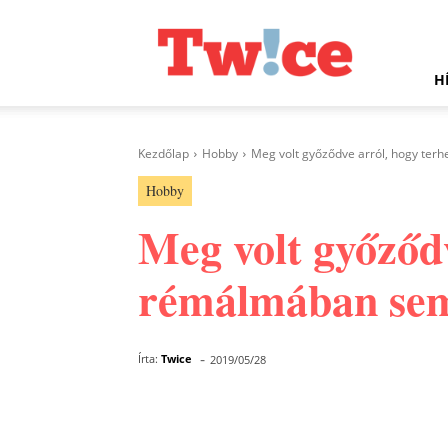
Twice.hu
H
Kezdőlap
Hobby
Meg volt győződve arról, hogy terh
Hobby
Meg volt győződv
rémálmában sem 
-
Írta:
Twice
2019/05/28
Facebook
Megosztás