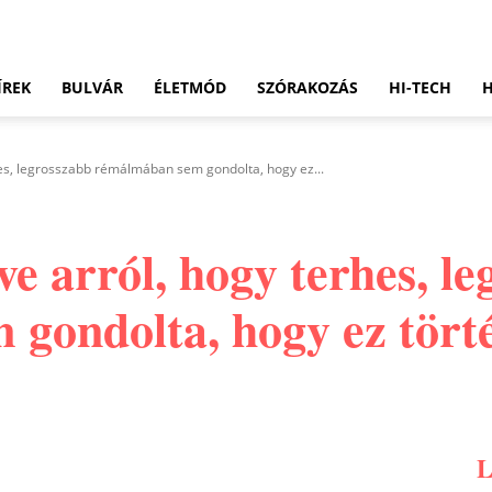
ÍREK
BULVÁR
ÉLETMÓD
SZÓRAKOZÁS
HI-TECH
es, legrosszabb rémálmában sem gondolta, hogy ez...
e arról, hogy terhes, l
gondolta, hogy ez törté
Pinterest
WhatsApp
Email