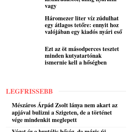
vagy
Háromezer liter víz zúdulhat
egy átlagos tetőre: ennyit hoz
valójában egy kiadós nyári eső
Ezt az öt másodperces tesztet
minden kutyatartónak
ismernie kell a hőségben
LEGFRISSEBB
Mészáros Árpád Zsolt lánya nem akart az
apjával bulizni a Szigeten, de a történet
vége mindenkit meglepett
Véget ér a brutális hőség, de máris új