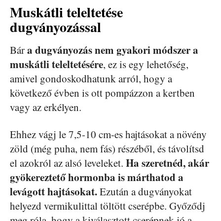
Muskátli teleltetése
dugványozással
a dugványozás nem gyakori módszer a
Bár
muskátli teleltetésére
, ez is egy lehetőség,
amivel gondoskodhatunk arról, hogy a
következő évben is ott pompázzon a kertben
vagy az erkélyen.
Ehhez vágj le 7,5-10 cm-es hajtásokat a növény
zöld (még puha, nem fás) részéből, és távolítsd
Ha szeretnéd, akár
el azokról az alsó leveleket.
gyökereztető hormonba is márthatod a
levágott hajtásokat.
Ezután a dugványokat
helyezd vermikulittal töltött cserépbe. Győződj
meg róla, hogy a kiválasztott cserépnek jó a