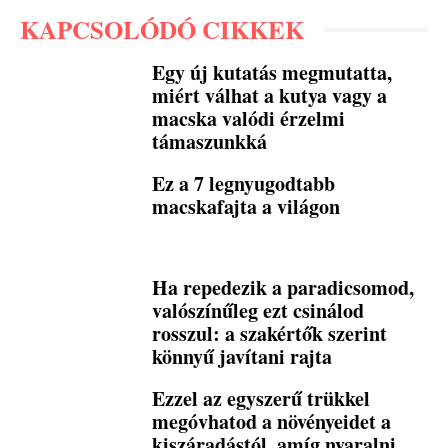
KAPCSOLÓDÓ CIKKEK
Egy új kutatás megmutatta,
miért válhat a kutya vagy a
macska valódi érzelmi
támaszunkká
Ez a 7 legnyugodtabb
macskafajta a világon
Ha repedezik a paradicsomod,
valószínűleg ezt csinálod
rosszul: a szakértők szerint
könnyű javítani rajta
Ezzel az egyszerű trükkel
megóvhatod a növényeidet a
kiszáradástól, amíg nyaralni