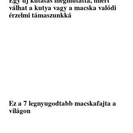
Egy új kutatás megmutatta, miért
válhat a kutya vagy a macska valódi
érzelmi támaszunkká
Ez a 7 legnyugodtabb macskafajta a
világon