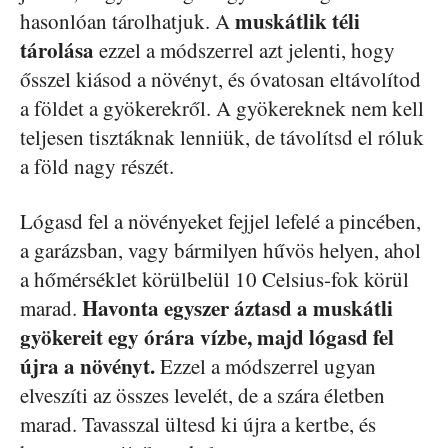
muskátlik téli
hasonlóan tárolhatjuk. A
tárolása
ezzel a módszerrel azt jelenti, hogy
ősszel kiásod a növényt, és óvatosan eltávolítod
a földet a gyökerekről. A gyökereknek nem kell
teljesen tisztáknak lenniük, de távolítsd el róluk
a föld nagy részét.
Lógasd fel a növényeket fejjel lefelé a pincében,
a garázsban, vagy bármilyen hűvös helyen, ahol
a hőmérséklet körülbelül 10 Celsius-fok körül
Havonta egyszer áztasd a muskátli
marad.
gyökereit egy órára vízbe, majd lógasd fel
újra a növényt.
Ezzel a módszerrel ugyan
elveszíti az összes levelét, de a szára életben
marad. Tavasszal ültesd ki újra a kertbe, és