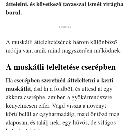
áttelelni, és következő tavasszal ismét virágba
borul.
Hirdetés
A muskátli átteleltetésének három különböző
módja van, amik mind nagyszerűen működnek.
A muskátli teleltetése cserépben
cserépben szeretnéd átteleltetni a kerti
Ha
muskátlit
, ásd ki a földből, és ültesd át egy
akkora cserépbe, amiben a gyökérrendszere
kényelmesen elfér. Vágd vissza a növényt
körülbelül az egyharmadáig, majd öntözd meg
alaposan, és találj neki egy hűvös, de világos