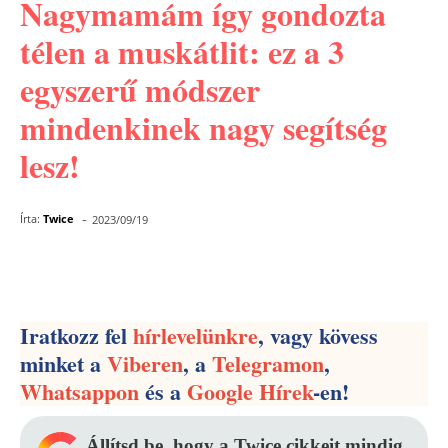
Nagymamám így gondozta
télen a muskátlit: ez a 3
egyszerű módszer
mindenkinek nagy segítség
lesz!
-
Írta:
Twice
2023/09/19
Facebook
Pinterest
WhatsApp
Iratkozz fel
hírlevelünkre
, vagy kövess
minket a
Viberen
, a
Telegramon
,
Whatsappon
és a
Google Hírek
-en!
Állítsd be, hogy a Twice cikkeit mindig