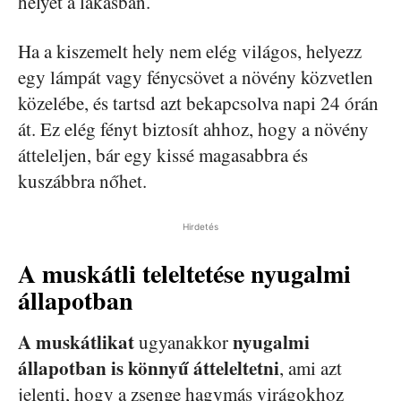
helyet a lakásban.
Ha a kiszemelt hely nem elég világos, helyezz
egy lámpát vagy fénycsövet a növény közvetlen
közelébe, és tartsd azt bekapcsolva napi 24 órán
át. Ez elég fényt biztosít ahhoz, hogy a növény
átteleljen, bár egy kissé magasabbra és
kuszábbra nőhet.
Hirdetés
A muskátli teleltetése nyugalmi
állapotban
A muskátlikat
nyugalmi
ugyanakkor
állapotban is könnyű átteleltetni
, ami azt
jelenti, hogy a zsenge hagymás virágokhoz