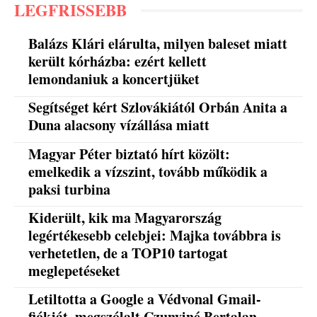
LEGFRISSEBB
Balázs Klári elárulta, milyen baleset miatt
került kórházba: ezért kellett
lemondaniuk a koncertjüket
Segítséget kért Szlovákiától Orbán Anita a
Duna alacsony vízállása miatt
Magyar Péter biztató hírt közölt:
emelkedik a vízszint, tovább működik a
paksi turbina
Kiderült, kik ma Magyarország
legértékesebb celebjei: Majka továbbra is
verhetetlen, de a TOP10 tartogat
meglepetéseket
Letiltotta a Google a Védvonal Gmail-
fiókját, megszólalt Czunyiné Bertalan