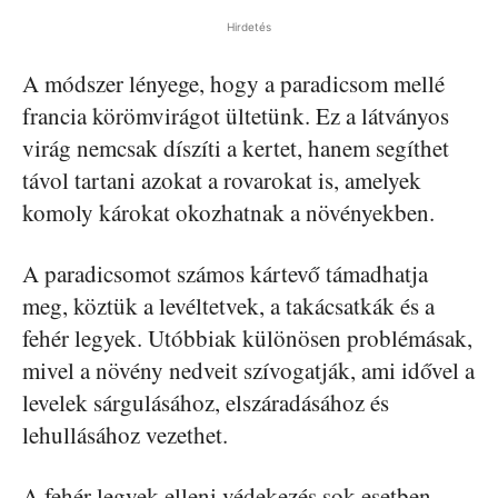
Hirdetés
A módszer lényege, hogy a paradicsom mellé
francia körömvirágot ültetünk. Ez a látványos
virág nemcsak díszíti a kertet, hanem segíthet
távol tartani azokat a rovarokat is, amelyek
komoly károkat okozhatnak a növényekben.
A paradicsomot számos kártevő támadhatja
meg, köztük a levéltetvek, a takácsatkák és a
fehér legyek. Utóbbiak különösen problémásak,
mivel a növény nedveit szívogatják, ami idővel a
levelek sárgulásához, elszáradásához és
lehullásához vezethet.
A fehér legyek elleni védekezés sok esetben