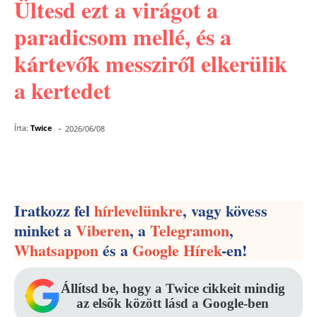
Ültesd ezt a virágot a
paradicsom mellé, és a
kártevők messziről elkerülik
a kertedet
-
Írta:
Twice
2026/06/08
Facebook
Pinterest
WhatsApp
Iratkozz fel
hírlevelünkre
, vagy kövess
minket a
Viberen
, a
Telegramon
,
Whatsappon
és a
Google Hírek
-en!
Állítsd be, hogy a Twice cikkeit mindig
az elsők között lásd a Google-ben