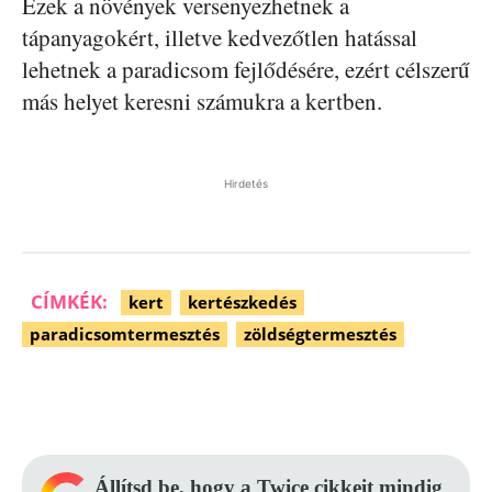
Ezek a növények versenyezhetnek a
tápanyagokért, illetve kedvezőtlen hatással
lehetnek a paradicsom fejlődésére, ezért célszerű
más helyet keresni számukra a kertben.
Hirdetés
CÍMKÉK:
kert
kertészkedés
paradicsomtermesztés
zöldségtermesztés
Facebook
Pinterest
WhatsApp
Állítsd be, hogy a Twice cikkeit mindig