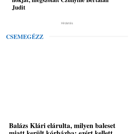
Judit
Hirdetés
CSEMEGÉZZ
Balázs Klári elárulta, milyen baleset
miatt került kórházba: ezért kellett