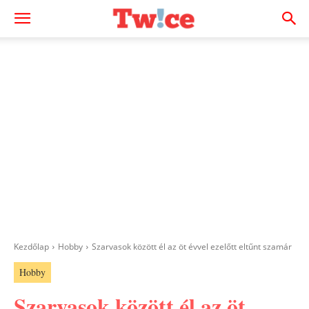
Kezdőlap
Hobby
Szarvasok között él az öt évvel ezelőtt eltűnt szamár
Hobby
Szarvasok között él az öt