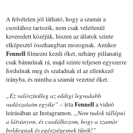
A felvételen jól látható, hogy a szamár a
csordához tartozik, nem csak véletlenül
keveredett közéjük, hiszen az állatok szinte
elképesztő összhangban mozognak. Amikor
Fennell
filmezni kezdi őket, néhány pillanatig
csak bámulnak rá, majd szinte teljesen egyszerre
fordulnak meg és szaladnak el az ellenkező
irányba, és mintha a szamár vezetné őket.
„Ez valószínűleg az eddigi legvadabb
Fennell
vadászataim egyike”
– írta
a videó
leírásában az Instagramon.
„Nem tudok túllépni
a látványon, és csodálkozom, hogy a szamár
boldognak és egészségesnek tűnik!”