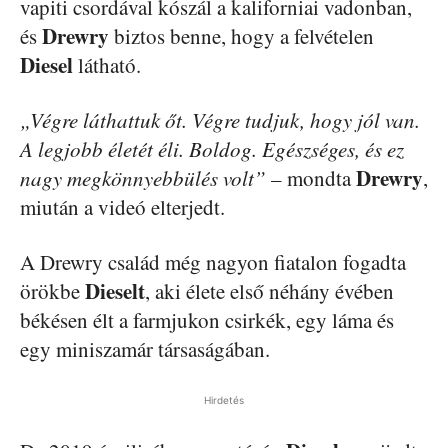
vapiti csordával kószál a kaliforniai vadonban,
Drewry
és
biztos benne, hogy a felvételen
Diesel
látható.
„Végre láthattuk őt. Végre tudjuk, hogy jól van.
A legjobb életét éli. Boldog. Egészséges, és ez
Drewry
nagy megkönnyebbülés volt”
– mondta
,
miután a videó elterjedt.
A Drewry család még nagyon fiatalon fogadta
Dieselt
örökbe
, aki élete első néhány évében
békésen élt a farmjukon csirkék, egy láma és
egy miniszamár társaságában.
Hirdetés