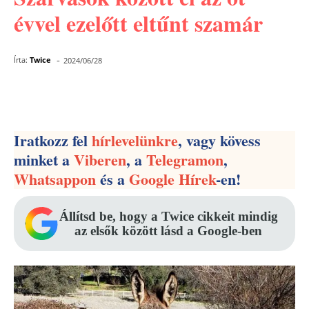
évvel ezelőtt eltűnt szamár
-
Írta:
Twice
2024/06/28
Facebook
Pinterest
WhatsApp
Iratkozz fel
hírlevelünkre
, vagy kövess
minket a
Viberen
, a
Telegramon
,
Whatsappon
és a
Google Hírek
-en!
Állítsd be, hogy a Twice cikkeit mindig
az elsők között lásd a Google-ben