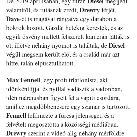
Diesel
De 2019 áprilisában, egy túrán
megijedt
Drewry
valamitől, és futásnak eredt,
férjét,
Dave
-et is magával rángatva egy darabon a
bokrok között. Gazdái hetekig keresték, és az
egyik ösvény mellett felszerelt kamerán látták is
Diesel
őt, illetve néhány nyomot is találtak, de
végül mégsem került elő, és a család már azt
hitte, talán elpusztulhatott.
Max Fennell
, egy profi triatlonista, aki
időnként íjjal és nyíllal vadászik a vadonban,
idén márciusban figyelt fel a vapiti csordára,
amihez megdöbbenésére egy szamár is tartozott.
Fennell
lefilmezte a furcsa jelenséget, és a
felvételt megosztotta a közösségi médiában.
Drewry
szerint a videó alig néhány mérföldre