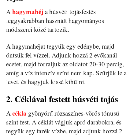
hagymahéj
A
a húsvéti tojásfestés
leggyakrabban használt hagyományos
módszerei közé tartozik.
A hagymahéjat tegyük egy edénybe, majd
öntsük fel vízzel. Adjunk hozzá 2 evőkanál
ecetet, majd forraljuk az oldatot 20-30 percig,
amíg a víz intenzív színt nem kap. Szűrjük le a
levet, és hagyjuk kissé kihűlni.
2. Céklával festett húsvéti tojás
cékla
A
gyönyörű rózsaszínes-vörös tónusú
színt fest. A céklát vágjuk apró darabokra, és
tegyük egy fazék vízbe, majd adjunk hozzá 2