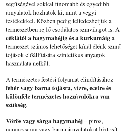
segítségével sokkal finomabb és egyedibb
árnyalatok hozhatók ki, mint a vegyi
festékekkel. Közben pedig felfedezhetjük a
természetben rejlő csodálatos színvilágot is. A
céklától a hagymahéjig és a kurkumáig
a
természet számos lehetőséget kínál élénk színű
tojások előállítására szintetikus anyagok
használata nélkül.
A természetes festési folyamat elindításához
fehér vagy barna tojásra, vízre, ecetre és
különféle természetes hozzávalókra van
szükség
.
Vörös vagy sárga hagymahéj
– piros,
narancssárga vagy barna árnyalatokat biztosít