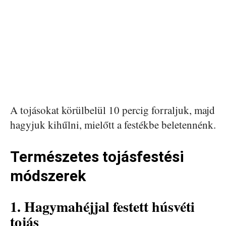
A tojásokat körülbelül 10 percig forraljuk, majd
hagyjuk kihűlni, mielőtt a festékbe beletennénk.
Természetes tojásfestési
módszerek
1. Hagymahéjjal festett húsvéti
tojás