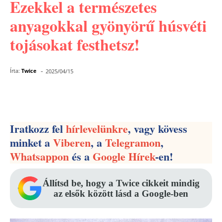
Ezekkel a természetes
anyagokkal gyönyörű húsvéti
tojásokat festhetsz!
-
Írta:
Twice
2025/04/15
Facebook
Pinterest
WhatsApp
Iratkozz fel
hírlevelünkre
, vagy kövess
minket a
Viberen
, a
Telegramon
,
Whatsappon
és a
Google Hírek
-en!
Állítsd be, hogy a Twice cikkeit mindig
az elsők között lásd a Google-ben