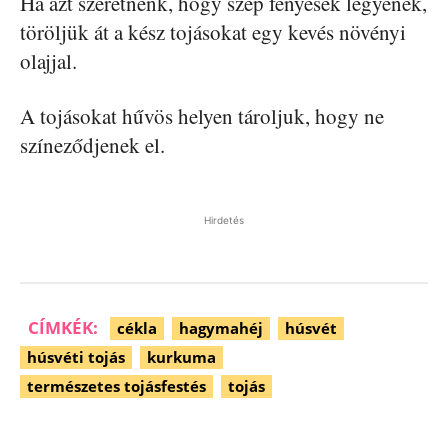
Ha azt szeretnénk, hogy szép fényesek legyenek,
töröljük át a kész tojásokat egy kevés növényi
olajjal.
A tojásokat hűvös helyen tároljuk, hogy ne
színeződjenek el.
Hirdetés
CÍMKÉK:
cékla
hagymahéj
húsvét
húsvéti tojás
kurkuma
természetes tojásfestés
tojás
Facebook
Pinterest
WhatsApp