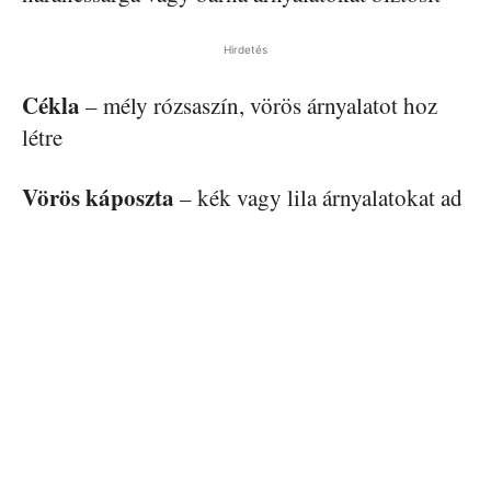
Hirdetés
Cékla
– mély rózsaszín, vörös árnyalatot hoz
létre
Vörös káposzta
– kék vagy lila árnyalatokat ad