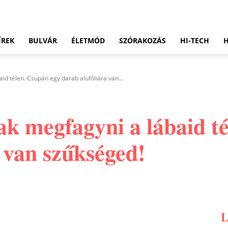
ÍREK
BULVÁR
ÉLETMÓD
SZÓRAKOZÁS
HI-TECH
d télen. Csupán egy darab alufóliára van...
k megfagyni a lábaid té
 van szűkséged!
Pinterest
WhatsApp
Email