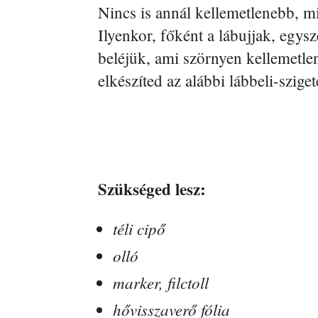
Nincs is annál kellemetlenebb, m
Ilyenkor, főként a lábujjak, egys
beléjük, ami szörnyen kellemetlen
elkészíted az alábbi lábbeli-sziget
Szükséged lesz:
téli cipő
olló
marker, filctoll
hővisszaverő fólia