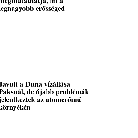
megmutathatja, mi a
legnagyobb erősséged
Javult a Duna vízállása
Paksnál, de újabb problémák
jelentkeztek az atomerőmű
környékén