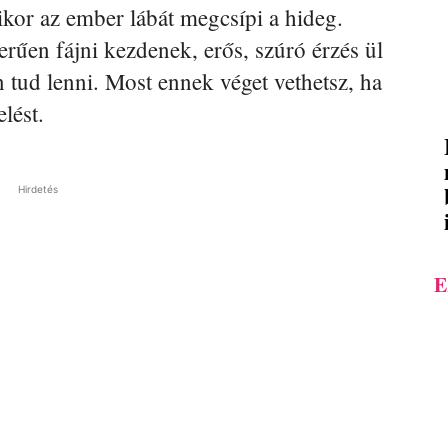
ikor az ember lábát megcsípi a hideg.
zerűen fájni kezdenek, erős, szúró érzés ül
 tud lenni. Most ennek véget vethetsz, ha
elést.
Hirdetés
E