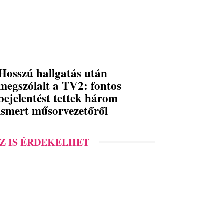
Hosszú hallgatás után
megszólalt a TV2: fontos
bejelentést tettek három
ismert műsorvezetőről
Z IS ÉRDEKELHET