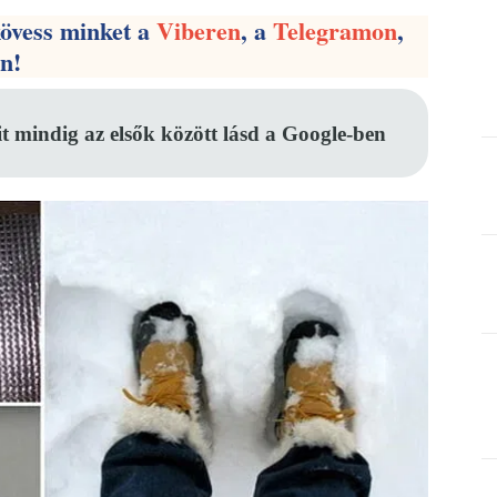
kövess minket a
Viberen
, a
Telegramon
,
en!
it mindig az elsők között lásd a Google-ben