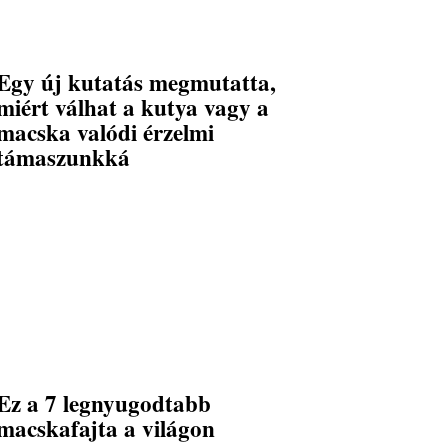
Egy új kutatás megmutatta,
miért válhat a kutya vagy a
macska valódi érzelmi
támaszunkká
Ez a 7 legnyugodtabb
macskafajta a világon