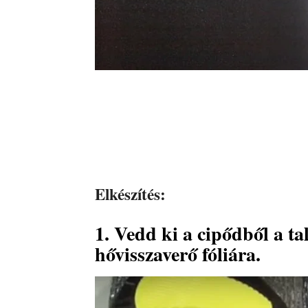
Elkészítés:
1. Vedd ki a cipődből a ta
hővisszaverő fóliára.