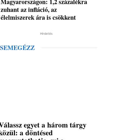
Magyarországon: 1,2 százalékra
zuhant az infláció, az
élelmiszerek ára is csökkent
Hirdetés
SEMEGÉZZ
Válassz egyet a három tárgy
közül: a döntésed