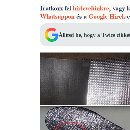
Iratkozz fel
hírlevelünkre
, vagy 
Whatsappon
és a
Google Hírek
-
Állítsd be, hogy a Twice cikke