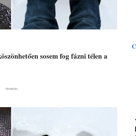
C
öszönhetően sosem fog fázni télen a
Hirdetés