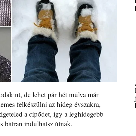
dakint, de lehet pár hét múlva már
demes felkészülni az hideg évszakra,
igeteled a cipődet, így a leghidegebb
s bátran indulhatsz útnak.