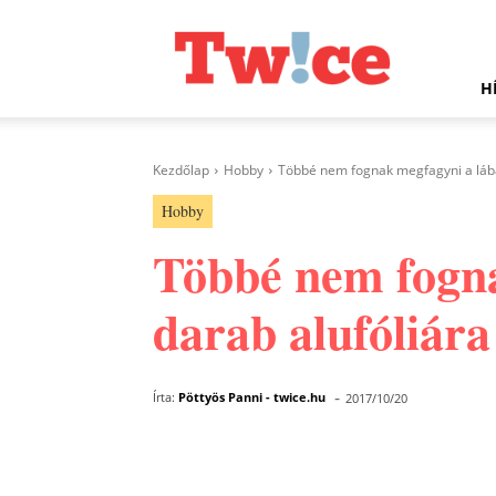
Twice.hu
H
Kezdőlap
Hobby
Többé nem fognak megfagyni a lábai
Hobby
Többé nem fogna
darab alufóliára
-
Írta:
Pöttyös Panni - twice.hu
2017/10/20
Facebook
Megosztás