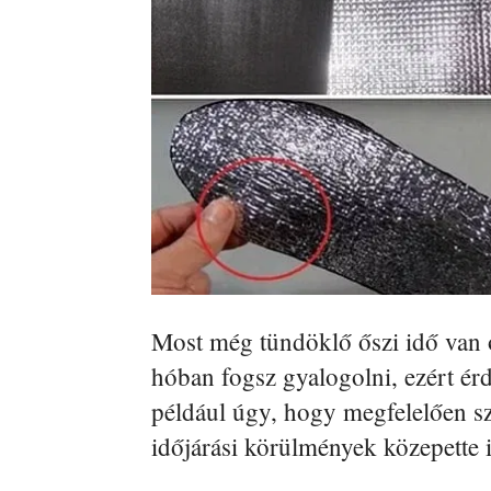
Most még tündöklő őszi idő van o
hóban fogsz gyalogolni, ezért ér
például úgy, hogy megfelelően sz
időjárási körülmények közepette i