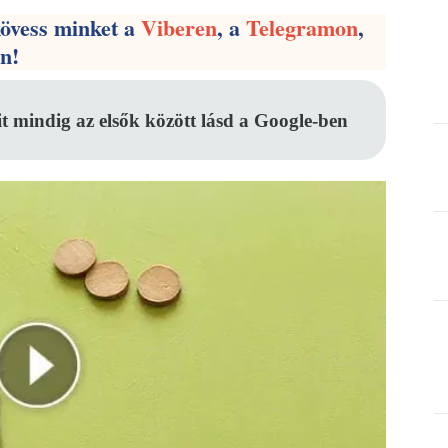
kövess minket a
Viberen
, a
Telegramon
,
en!
it mindig az elsők között lásd a Google-ben