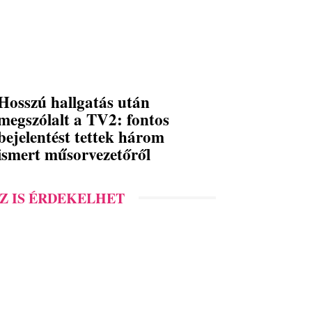
Hosszú hallgatás után
megszólalt a TV2: fontos
bejelentést tettek három
ismert műsorvezetőről
Z IS ÉRDEKELHET