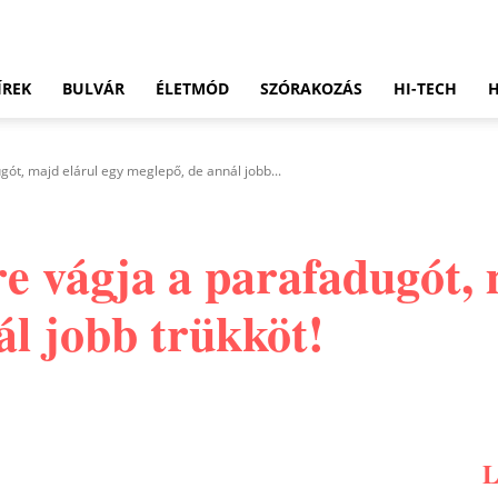
ÍREK
BULVÁR
ÉLETMÓD
SZÓRAKOZÁS
HI-TECH
ót, majd elárul egy meglepő, de annál jobb...
e vágja a parafadugót, 
ál jobb trükköt!
Pinterest
WhatsApp
Email