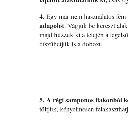
4.
Egy már nem használatos fém
adagolót
. Vágjuk be kereszt ala
majd húzzuk ki a tetején a legels
díszíthetjük is a dobozt.
5.
A régi samponos flakonból ké
töltjük, kényelmesen felakaszthat