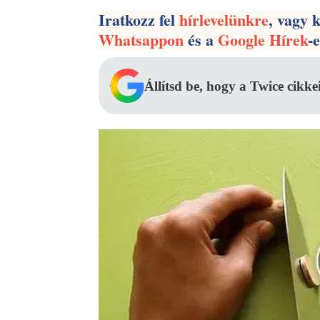
Iratkozz fel
hírlevelünkre
, vagy 
Whatsappon
és a
Google Hírek
-
Állítsd be, hogy a Twice cikke