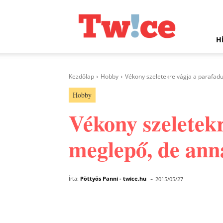
Twice.hu
H
Kezdőlap
Hobby
Vékony szeletekre vágja a parafadug
Hobby
Vékony szeletekr
meglepő, de ann
-
Írta:
Pöttyös Panni - twice.hu
2015/05/27
Facebook
Megosztás