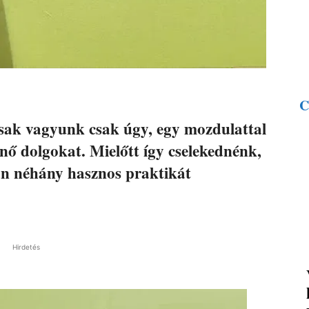
C
sak vagyunk csak úgy, egy mozdulattal
nő dolgokat. Mielőtt így cselekednénk,
an néhány hasznos praktikát
Hirdetés