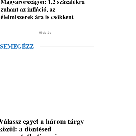
Magyarországon: 1,2 százalékra
zuhant az infláció, az
élelmiszerek ára is csökkent
Hirdetés
SEMEGÉZZ
Válassz egyet a három tárgy
közül: a döntésed