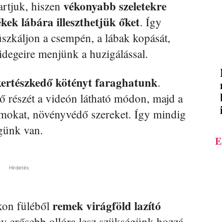
vékonyabb szeletekre
rtjuk, hiszen
kek lábára illeszthetjük őket
. Így
úszkáljon a csempén, a lábak kopását,
idegeire menjünk a huzigálással.
kertészkedő kötényt faraghatunk
.
lső részét a videón látható módon, majd a
zámokat, növényvédő szereket. Így mindig
günk van.
E
Hirdetés
remek virágföld lazító
kon füléből
y erősebb ollóra lesz szükségünk hozzá.