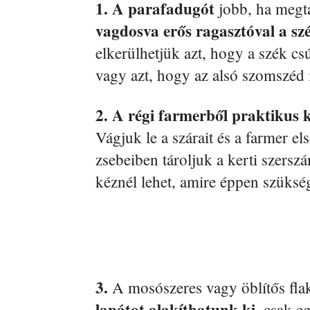
1. A parafadugót
jobb, ha megta
vagdosva erős ragasztóval a szé
elkerülhetjük azt, hogy a szék cs
vagy azt, hogy az alsó szomszéd 
2. A régi farmerből praktikus 
Vágjuk le a szárait és a farmer e
zsebeiben tároljuk a kerti szers
kéznél lehet, amire éppen szüksé
3.
A mosószeres vagy öblítős fla
lapátot alakíthatunk ki,
csak eg