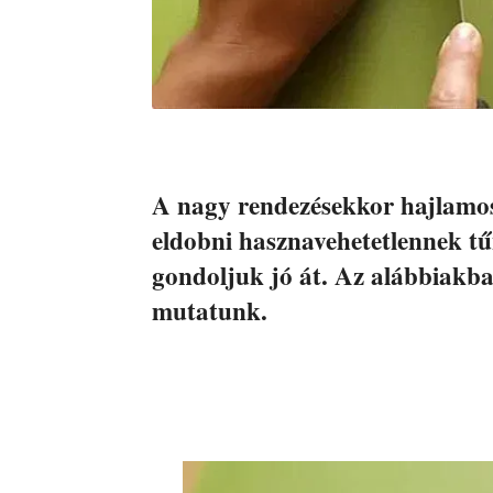
A nagy rendezésekkor hajlamo
eldobni hasznavehetetlennek tű
gondoljuk jó át. Az alábbiakb
mutatunk.