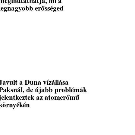
megmutathatja, mi a
legnagyobb erősséged
Javult a Duna vízállása
Paksnál, de újabb problémák
jelentkeztek az atomerőmű
környékén