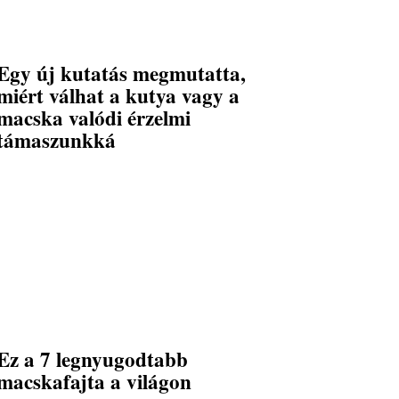
Egy új kutatás megmutatta,
miért válhat a kutya vagy a
macska valódi érzelmi
támaszunkká
Ez a 7 legnyugodtabb
macskafajta a világon