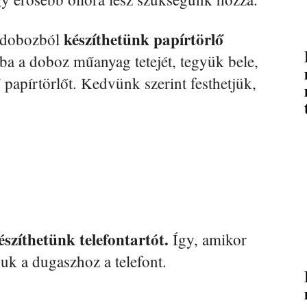
készíthetünk papírtörlő
 dobozból
kba a doboz műanyag tetejét, tegyük bele,
ő papírtörlőt. Kedvünk szerint festhetjük,
szíthetünk telefontartót.
Így, amikor
juk a dugaszhoz a telefont.