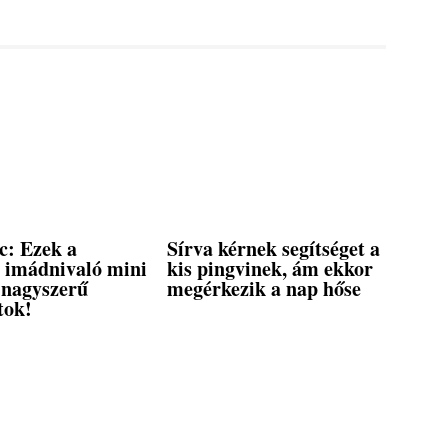
c: Ezek a
Sírva kérnek segítséget a
, imádnivaló mini
kis pingvinek, ám ekkor
 nagyszerű
megérkezik a nap hőse
tok!