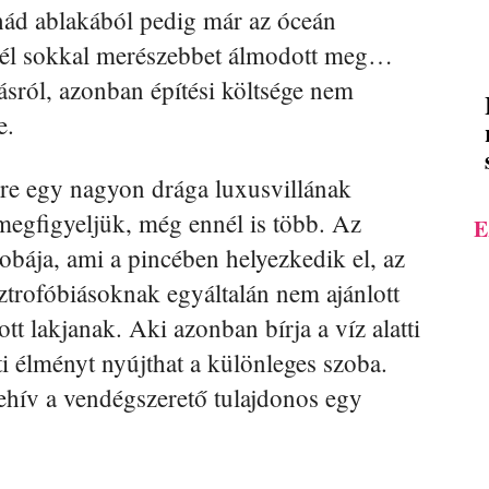
ád ablakából pedig már az óceán
nél sokkal merészebbet álmodott meg…
ról, azonban építési költsége nem
e.
őre egy nagyon drága luxusvillának
megfigyeljük, még ennél is több. Az
E
zobája, ami a pincében helyezkedik el, az
ztrofóbiásoknak egyáltalán nem ajánlott
t lakjanak. Aki azonban bírja a víz alatti
ti élményt nyújthat a különleges szoba.
ehív a vendégszerető tulajdonos egy