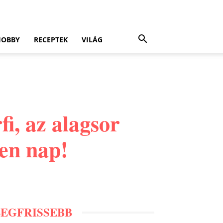
HOBBY
RECEPTEK
VILÁG
i, az alagsor
den nap!
LEGFRISSEBB