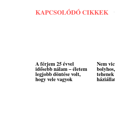
KAPCSOLÓDÓ CIKKEK
A férjem 25 évvel
Nem vic
idősebb nálam – életem
bolyhos
legjobb döntése volt,
tehenek
hogy vele vagyok
háziálla