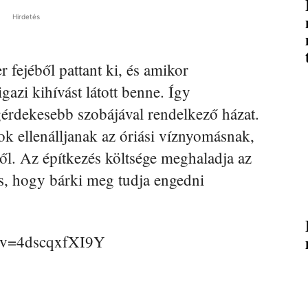
Hirdetés
r fejéből pattant ki, és amikor
 igazi kihívást látott benne. Így
egérdekesebb szobájával rendelkező házat.
k ellenálljanak az óriási víznyomásnak,
ől. Az építkezés költsége meghaladja az
os, hogy bárki meg tudja engedni
h?v=4dscqxfXI9Y