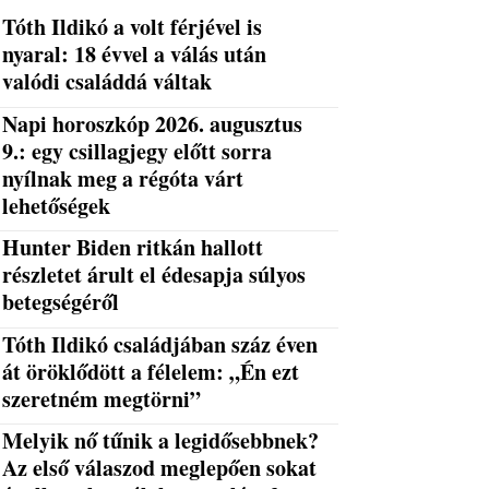
Tóth Ildikó a volt férjével is
nyaral: 18 évvel a válás után
valódi családdá váltak
Napi horoszkóp 2026. augusztus
9.: egy csillagjegy előtt sorra
nyílnak meg a régóta várt
lehetőségek
Hunter Biden ritkán hallott
részletet árult el édesapja súlyos
betegségéről
Tóth Ildikó családjában száz éven
át öröklődött a félelem: „Én ezt
szeretném megtörni”
Melyik nő tűnik a legidősebbnek?
Az első válaszod meglepően sokat