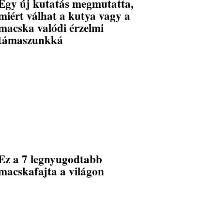
Egy új kutatás megmutatta,
miért válhat a kutya vagy a
macska valódi érzelmi
támaszunkká
Ez a 7 legnyugodtabb
macskafajta a világon