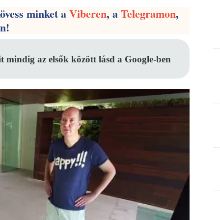
kövess minket a
Viberen
, a
Telegramon
,
en!
it mindig az elsők között lásd a Google-ben