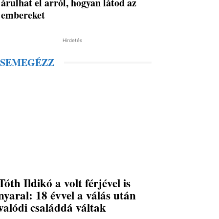
árulhat el arról, hogyan látod az
embereket
Hirdetés
SEMEGÉZZ
Tóth Ildikó a volt férjével is
nyaral: 18 évvel a válás után
valódi családdá váltak