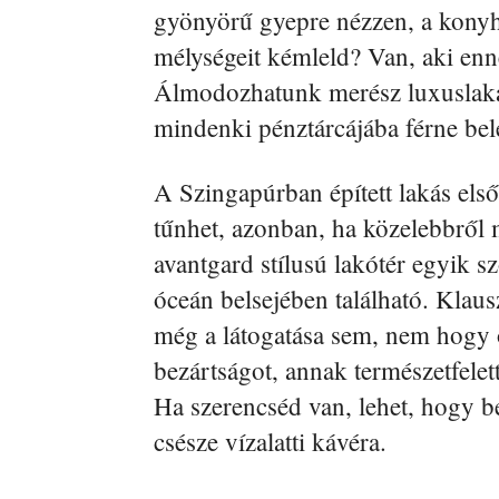
gyönyörű gyepre nézzen, a konyh
mélységeit kémleld? Van, aki en
Álmodozhatunk merész luxuslakás
mindenki pénztárcájába férne bel
A Szingapúrban épített lakás els
tűnhet, azonban, ha közelebbről 
avantgard stílusú lakótér egyik s
óceán belsejében található. Klaus
még a látogatása sem, nem hogy ot
bezártságot, annak természetfelet
Ha szerencséd van, lehet, hogy b
csésze vízalatti kávéra.