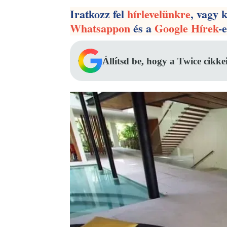
Iratkozz fel
hírlevelünkre
, vagy 
Whatsappon
és a
Google Hírek
-
Állítsd be, hogy a Twice cikke