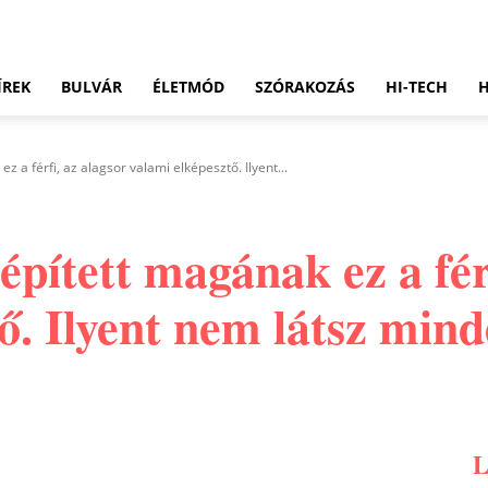
ÍREK
BULVÁR
ÉLETMÓD
SZÓRAKOZÁS
HI-TECH
 a férfi, az alagsor valami elképesztő. Ilyent...
pített magának ez a férf
ő. Ilyent nem látsz min
Pinterest
WhatsApp
Email