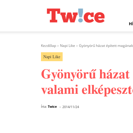
Twice.hu
H
Kezdőlap
Napi Like
Gyönyörű házat épített magának ez
Napi Like
Gyönyörű házat é
valami elképeszt
-
Írta:
Twice
2014/11/24
Facebook
Megosztás