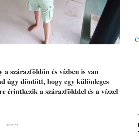
C
y a szárazföldön és vízben is van
ád úgy döntött, hogy egy különleges
re érintkezik a szárazfölddel és a vízzel
Hirdetés