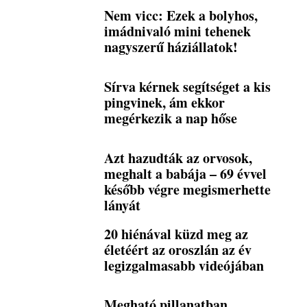
Nem vicc: Ezek a bolyhos,
imádnivaló mini tehenek
nagyszerű háziállatok!
Sírva kérnek segítséget a kis
pingvinek, ám ekkor
megérkezik a nap hőse
Azt hazudták az orvosok,
meghalt a babája – 69 évvel
később végre megismerhette
lányát
20 hiénával küzd meg az
életéért az oroszlán az év
legizgalmasabb videójában
Megható pillanatban