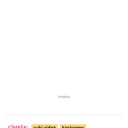
Hirdetés
CÍMKÉK:
cuki videó
karácsony