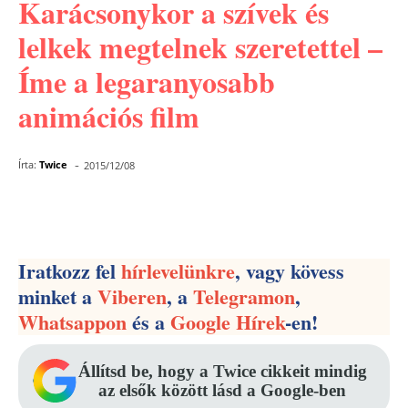
Karácsonykor a szívek és
lelkek megtelnek szeretettel –
Íme a legaranyosabb
animációs film
-
Írta:
Twice
2015/12/08
Facebook
Pinterest
WhatsApp
Iratkozz fel
hírlevelünkre
, vagy kövess
minket a
Viberen
, a
Telegramon
,
Whatsappon
és a
Google Hírek
-en!
Állítsd be, hogy a Twice cikkeit mindig
az elsők között lásd a Google-ben