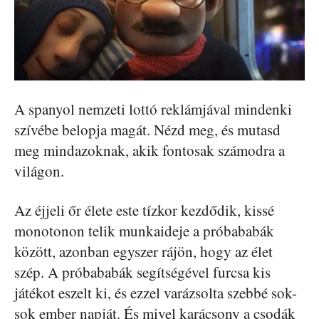
A spanyol nemzeti lottó reklámjával mindenki
szívébe belopja magát. Nézd meg, és mutasd
meg mindazoknak, akik fontosak számodra a
világon.
Az éjjeli őr élete este tízkor kezdődik, kissé
monotonon telik munkaideje a próbababák
között, azonban egyszer rájön, hogy az élet
szép. A próbababák segítségével furcsa kis
játékot eszelt ki, és ezzel varázsolta szebbé sok-
sok ember napját. És mivel karácsony a csodák