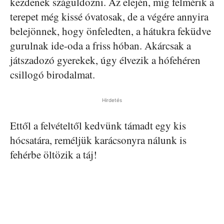
kezdenek száguldozni. Az elején, míg felmérik a
terepet még kissé óvatosak, de a végére annyira
belejönnek, hogy önfeledten, a hátukra feküdve
gurulnak ide-oda a friss hóban. Akárcsak a
játszadozó gyerekek, úgy élvezik a hófehéren
csillogó birodalmat.
Hirdetés
Ettől a felvételtől kedvünk támadt egy kis
hócsatára, reméljük karácsonyra nálunk is
fehérbe öltözik a táj!