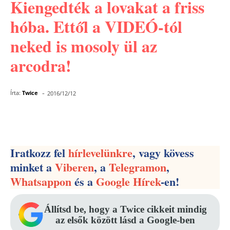
Kiengedték a lovakat a friss
hóba. Ettől a VIDEÓ-tól
neked is mosoly ül az
arcodra!
-
Írta:
Twice
2016/12/12
Facebook
Pinterest
WhatsApp
Iratkozz fel
hírlevelünkre
, vagy kövess
minket a
Viberen
, a
Telegramon
,
Whatsappon
és a
Google Hírek
-en!
Állítsd be, hogy a Twice cikkeit mindig
az elsők között lásd a Google-ben