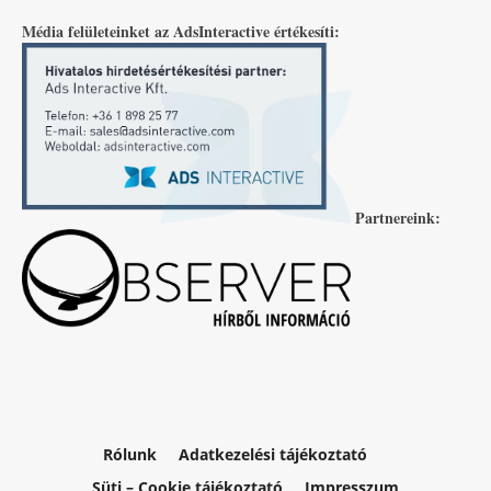
Média felületeinket az AdsInteractive értékesíti:
Partnereink:
Rólunk
Adatkezelési tájékoztató
Süti – Cookie tájékoztató
Impresszum