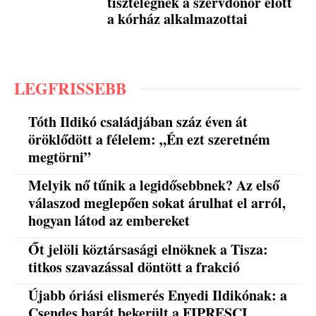
tisztelegnek a szervdonor előtt
a kórház alkalmazottai
LEGFRISSEBB
Tóth Ildikó családjában száz éven át
öröklődött a félelem: „Én ezt szeretném
megtörni”
Melyik nő tűnik a legidősebbnek? Az első
válaszod meglepően sokat árulhat el arról,
hogyan látod az embereket
Őt jelöli köztársasági elnöknek a Tisza:
titkos szavazással döntött a frakció
Újabb óriási elismerés Enyedi Ildikónak: a
Csendes barát bekerült a FIPRESCI