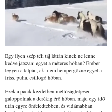
Egy ilyen szép téli táj láttán kinek ne lenne
kedve játszani egyet a méteres hóban? Ember
legyen a talpán, aki nem hempergőzne egyet a
friss, puha, csillogó hóban.
Ezek a pacik kezdetben méltóságteljesen
galoppolnak a derékig érő hóban, majd egy idő
után egyre önfeledtebben, és vidámabban