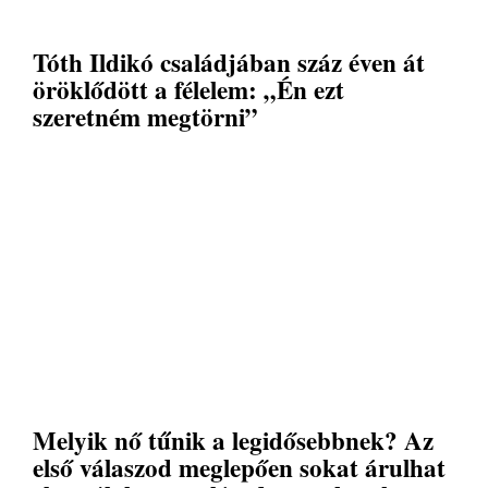
Tóth Ildikó családjában száz éven át
öröklődött a félelem: „Én ezt
szeretném megtörni”
Melyik nő tűnik a legidősebbnek? Az
első válaszod meglepően sokat árulhat