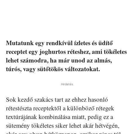
Mutatunk egy rendkívül ízletes és üdítő
receptet egy joghurtos réteshez, ami tökéletes
lehet számodra, ha már unod az almás,
túrós, vagy sütőtökös változatokat.
Hirdetés
Sok kezdő szakács tart az ehhez hasonló
rétestészta receptektől a különböző rétegek
textúrájának kombinálása miatt, pedig ez a
sütemény tökéletes siker lehet akár hétvégén,
akár egy olyan hétköznapon, amikor nincs túl