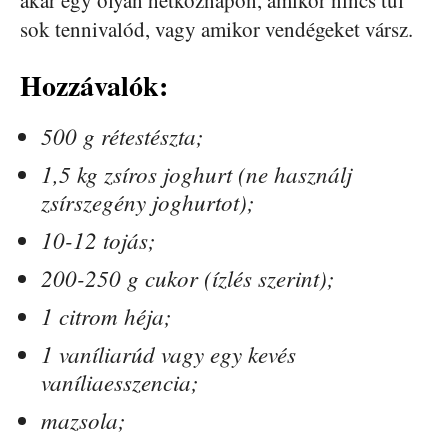
sok tennivalód, vagy amikor vendégeket vársz.
Hozzávalók:
500 g rétestészta;
1,5 kg zsíros joghurt (ne használj
zsírszegény joghurtot);
10-12 tojás;
200-250 g cukor (ízlés szerint);
1 citrom héja;
1 vaníliarúd vagy egy kevés
vaníliaesszencia;
mazsola;