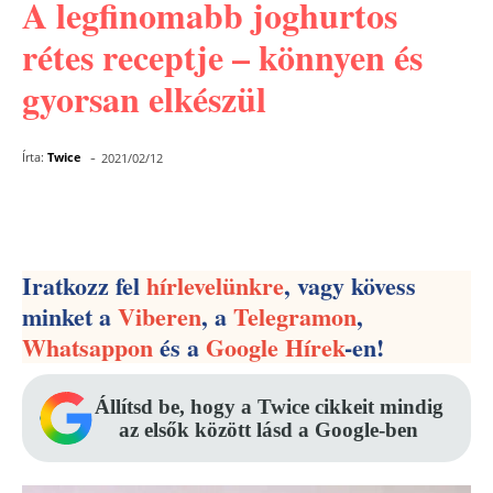
A legfinomabb joghurtos
rétes receptje – könnyen és
gyorsan elkészül
-
Írta:
Twice
2021/02/12
Facebook
Pinterest
WhatsApp
Iratkozz fel
hírlevelünkre
, vagy kövess
minket a
Viberen
, a
Telegramon
,
Whatsappon
és a
Google Hírek
-en!
Állítsd be, hogy a Twice cikkeit mindig
az elsők között lásd a Google-ben