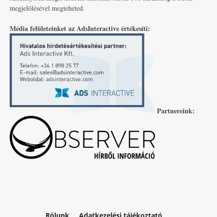
megjelölésével megteheted.
Média felületeinket az AdsInteractive értékesíti:
Partnereink:
Rólunk
Adatkezelési tájékoztató