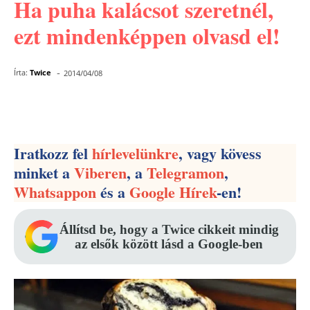
Ha puha kalácsot szeretnél,
ezt mindenképpen olvasd el!
-
Írta:
Twice
2014/04/08
Facebook
Pinterest
WhatsApp
Iratkozz fel
hírlevelünkre
, vagy kövess
minket a
Viberen
, a
Telegramon
,
Whatsappon
és a
Google Hírek
-en!
Állítsd be, hogy a Twice cikkeit mindig
az elsők között lásd a Google-ben