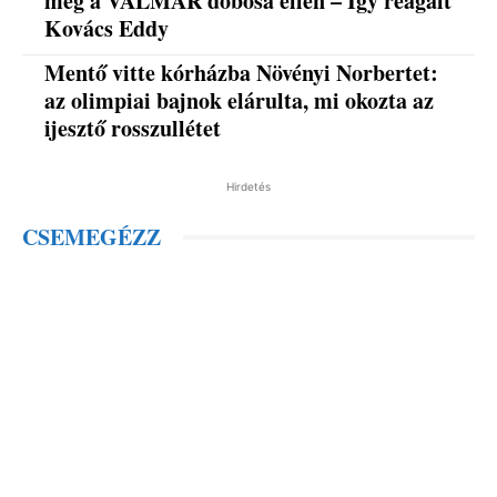
meg a VALMAR dobosa ellen – Így reagált
Kovács Eddy
Mentő vitte kórházba Növényi Norbertet:
az olimpiai bajnok elárulta, mi okozta az
ijesztő rosszullétet
Hirdetés
CSEMEGÉZZ