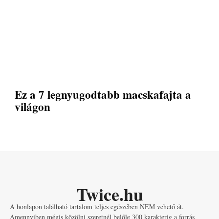
Ez a 7 legnyugodtabb macskafajta a
világon
Twice.hu
A honlapon található tartalom teljes egészében NEM vehető át.
Amennyiben mégis közölni szeretnél belőle 300 karakterig a forrás