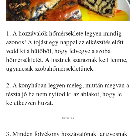
1. A hozzávalók hőmérséklete legyen mindig
azonos! A tojást egy nappal az elkészítés előtt
vedd ki a hűtőből, hogy felvegye a szoba
hőmérsékletét. A lisztnek száraznak kell lennie,
ugyancsak szobahőmérsékletünek.
2. A konyhában legyen meleg, miután megvan a
tészta jó ha nem nyitod ki az ablakot, hogy le
keletkezzen huzat.
Hirdetés
3. Minden folyékony hozzávalónak langyosnak