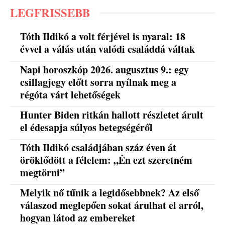
LEGFRISSEBB
Tóth Ildikó a volt férjével is nyaral: 18
évvel a válás után valódi családdá váltak
Napi horoszkóp 2026. augusztus 9.: egy
csillagjegy előtt sorra nyílnak meg a
régóta várt lehetőségek
Hunter Biden ritkán hallott részletet árult
el édesapja súlyos betegségéről
Tóth Ildikó családjában száz éven át
öröklődött a félelem: „Én ezt szeretném
megtörni”
Melyik nő tűnik a legidősebbnek? Az első
válaszod meglepően sokat árulhat el arról,
hogyan látod az embereket