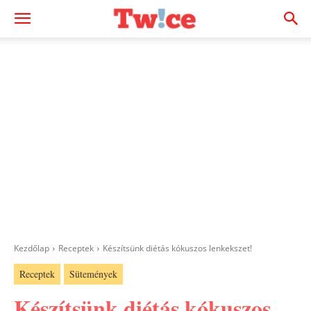
Kezdőlap
Receptek
Készítsünk diétás kókuszos lenkekszet!
Receptek
Sütemények
Készítsünk diétás kókuszos