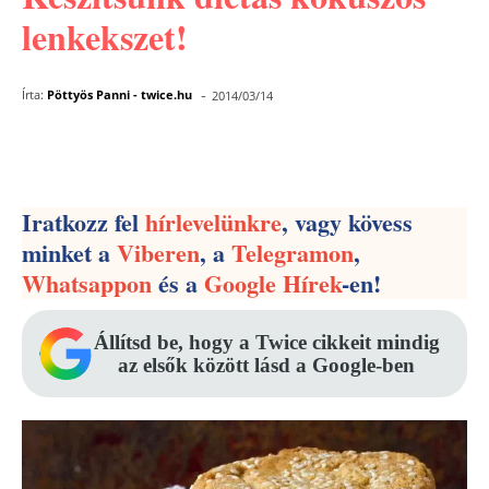
lenkekszet!
-
Írta:
Pöttyös Panni - twice.hu
2014/03/14
Facebook
Pinterest
WhatsApp
Iratkozz fel
hírlevelünkre
, vagy kövess
minket a
Viberen
, a
Telegramon
,
Whatsappon
és a
Google Hírek
-en!
Állítsd be, hogy a Twice cikkeit mindig
az elsők között lásd a Google-ben