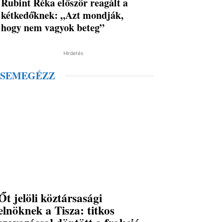
Rubint Réka először reagált a
kétkedőknek: „Azt mondják,
hogy nem vagyok beteg”
Hirdetés
SEMEGÉZZ
Őt jelöli köztársasági
elnöknek a Tisza: titkos