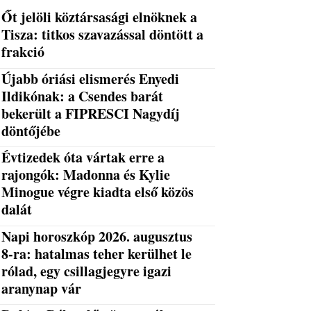
Őt jelöli köztársasági elnöknek a
Tisza: titkos szavazással döntött a
frakció
Újabb óriási elismerés Enyedi
Ildikónak: a Csendes barát
bekerült a FIPRESCI Nagydíj
döntőjébe
Évtizedek óta vártak erre a
rajongók: Madonna és Kylie
Minogue végre kiadta első közös
dalát
Napi horoszkóp 2026. augusztus
8-ra: hatalmas teher kerülhet le
rólad, egy csillagjegyre igazi
aranynap vár