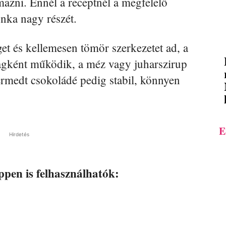
mazni. Ennél a receptnél a megfelelő
unka nagy részét.
et és kellemesen tömör szerkezetet ad, a
agként működik, a méz vagy juharszirup
ermedt csokoládé pedig stabil, könnyen
E
Hirdetés
éppen is felhasználhatók: