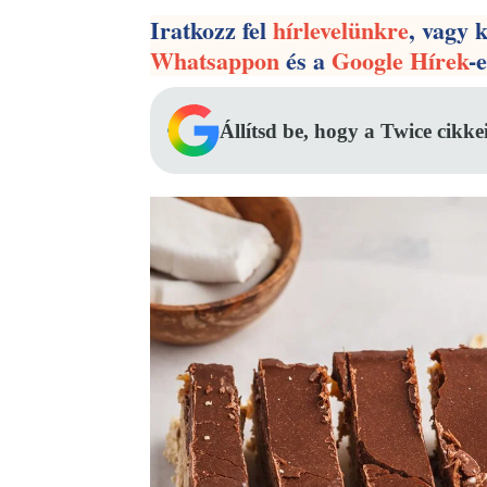
Iratkozz fel
hírlevelünkre
, vagy 
Whatsappon
és a
Google Hírek
-
Állítsd be, hogy a Twice cikke