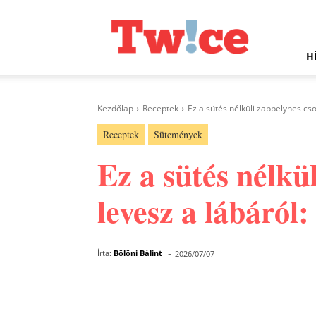
Twice.hu
H
Kezdőlap
Receptek
Ez a sütés nélküli zabpelyhes cso
Receptek
Sütemények
Ez a sütés nélkü
levesz a lábáról:
-
Írta:
Bölöni Bálint
2026/07/07
Facebook
Megosztás