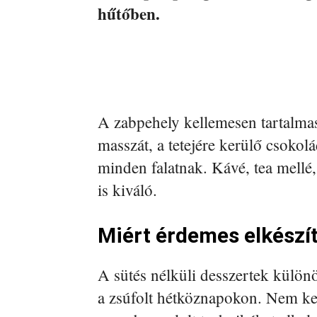
hűtőben.
A zabpehely kellemesen tartalmas
masszát, a tetejére kerülő csokol
minden falatnak. Kávé, tea mellé
is kiváló.
Miért érdemes elkészí
A sütés nélküli desszertek külön
a zsúfolt hétköznapokon. Nem kell