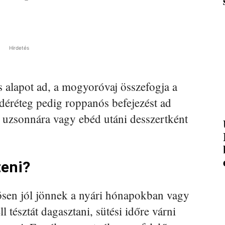
Hirdetés
 alapot ad, a mogyoróvaj összefogja a
ádéréteg pedig roppanós befejezést ad
, uzsonnára vagy ebéd utáni desszertként
teni?
ösen jól jönnek a nyári hónapokban vagy
 tésztát dagasztani, sütési időre várni