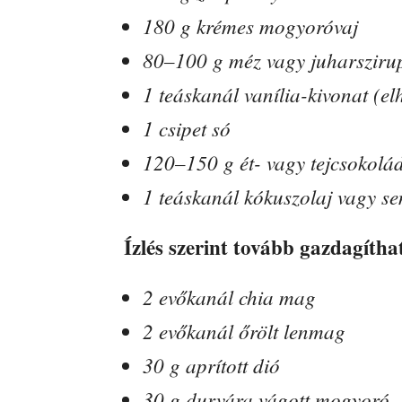
180 g krémes mogyoróvaj
80–100 g méz vagy juharsziru
1 teáskanál vanília-kivonat (e
1 csipet só
120–150 g ét- vagy tejcsokolá
1 teáskanál kókuszolaj vagy se
Ízlés szerint tovább gazdagítha
2 evőkanál chia mag
2 evőkanál őrölt lenmag
30 g aprított dió
30 g durvára vágott mogyoró