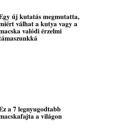
Egy új kutatás megmutatta,
miért válhat a kutya vagy a
macska valódi érzelmi
támaszunkká
Ez a 7 legnyugodtabb
macskafajta a világon