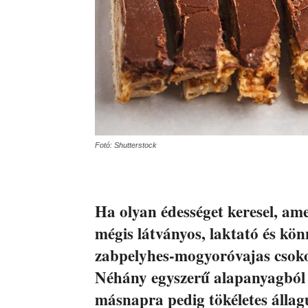
Fotó: Shutterstock
Ha olyan édességet keresel, ame
mégis látványos, laktató és kön
zabpelyhes-mogyoróvajas csokol
Néhány egyszerű alapanyagból ké
másnapra pedig tökéletes állagú