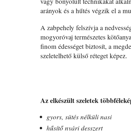
vagy bonyolult technikákat alkal
arányok és a hűtés végzik el a m
A zabpehely felszívja a nedvesség
mogyoróvaj természetes kötőany
finom édességet biztosít, a megd
szeletelhető külső réteget képez.
Az elkészült szeletek többfélek
gyors, sütés nélküli nasi
hűsítő nyári desszert