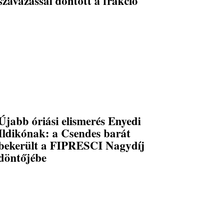
szavazással döntött a frakció
Újabb óriási elismerés Enyedi
Ildikónak: a Csendes barát
bekerült a FIPRESCI Nagydíj
döntőjébe