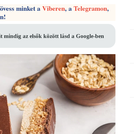
kövess minket a
Viberen
, a
Telegramon
,
en!
it mindig az elsők között lásd a Google-ben