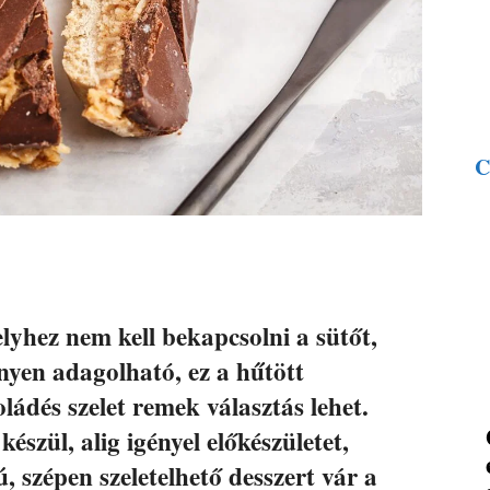
C
lyhez nem kell bekapcsolni a sütőt,
nyen adagolható, ez a hűtött
ádés szelet remek választás lehet.
szül, alig igényel előkészületet,
, szépen szeletelhető desszert vár a