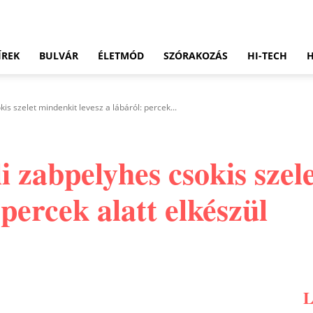
ÍREK
BULVÁR
ÉLETMÓD
SZÓRAKOZÁS
HI-TECH
kis szelet mindenkit levesz a lábáról: percek...
li zabpelyhes csokis sze
 percek alatt elkészül
Pinterest
WhatsApp
Email