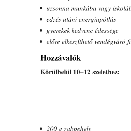
uzsonna munkába vagy iskolá
edzés utáni energiapótlás
gyerekek kedvenc édessége
előre elkészíthető vendégváró 
Hozzávalók
Körülbelül 10–12 szelethez:
200 g zabpehely