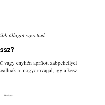
ább állagot szeretnél
assz?
 vagy enyhén aprított zabpehellyel
eállnak a mogyoróvajjal, így a kész
Hirdetés