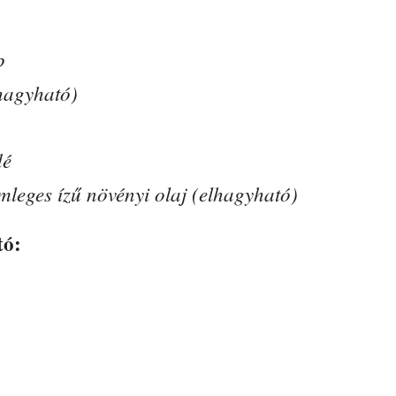
p
lhagyható)
dé
mleges ízű növényi olaj (elhagyható)
tó: