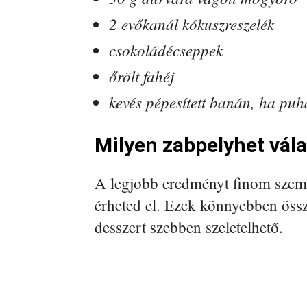
2 evőkanál kókuszreszelék
csokoládécseppek
őrölt fahéj
kevés pépesített banán, ha puh
Milyen zabpelyhet vál
A legjobb eredményt finom szemű
érheted el. Ezek könnyebben össz
desszert szebben szeletelhető.