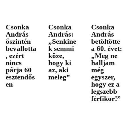
Csonka
Csonka
Csonka
András
András:
András
őszintén
„Senkine
betöltötte
bevallotta
k semmi
a 60. évet:
, ezért
köze,
„Meg ne
nincs
hogy ki
halljam
párja 60
az, aki
még
esztendős
meleg”
egyszer,
en
hogy ez a
legszebb
férfikor!”