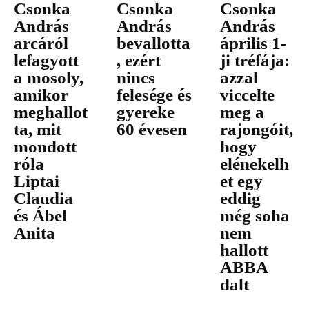
Csonka
Csonka
Csonka
András
András
András
arcáról
bevallotta
április 1-
lefagyott
, ezért
ji tréfája:
a mosoly,
nincs
azzal
amikor
felesége és
viccelte
meghallot
gyereke
meg a
ta, mit
60 évesen
rajongóit,
mondott
hogy
róla
elénekelh
Liptai
et egy
Claudia
eddig
és Ábel
még soha
Anita
nem
hallott
ABBA
dalt