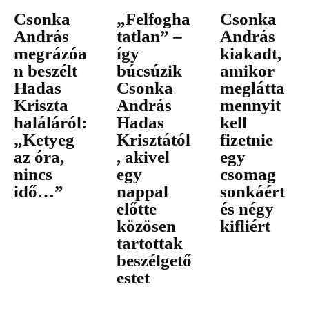
Csonka
„Felfogha
Csonka
András
tatlan” –
András
megrázóa
így
kiakadt,
n beszélt
búcsúzik
amikor
Hadas
Csonka
meglátta
Kriszta
András
mennyit
haláláról:
Hadas
kell
„Ketyeg
Krisztától
fizetnie
az óra,
, akivel
egy
nincs
egy
csomag
idő…”
nappal
sonkáért
előtte
és négy
közösen
kifliért
tartottak
beszélgető
estet