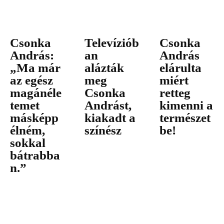
Csonka
Televíziób
Csonka
András:
an
András
„Ma már
alázták
elárulta
az egész
meg
miért
magánéle
Csonka
retteg
temet
Andrást,
kimenni a
másképp
kiakadt a
természet
élném,
színész
be!
sokkal
bátrabba
n.”