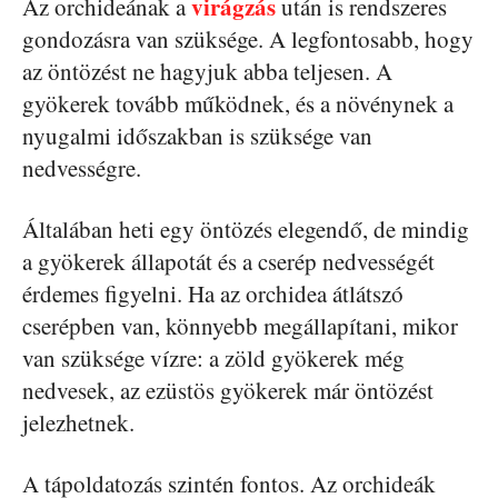
virágzás
Az orchideának a
után is rendszeres
gondozásra van szüksége. A legfontosabb, hogy
az öntözést ne hagyjuk abba teljesen. A
gyökerek tovább működnek, és a növénynek a
nyugalmi időszakban is szüksége van
nedvességre.
Általában heti egy öntözés elegendő, de mindig
a gyökerek állapotát és a cserép nedvességét
érdemes figyelni. Ha az orchidea átlátszó
cserépben van, könnyebb megállapítani, mikor
van szüksége vízre: a zöld gyökerek még
nedvesek, az ezüstös gyökerek már öntözést
jelezhetnek.
A tápoldatozás szintén fontos. Az orchideák