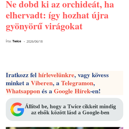
Ne dobd ki az orchideát, ha
elhervadt: így hozhat újra
gyönyörű virágokat
-
Írta:
Twice
2026/06/18
Facebook
Pinterest
WhatsApp
Iratkozz fel
hírlevelünkre
, vagy kövess
minket a
Viberen
, a
Telegramon
,
Whatsappon
és a
Google Hírek
-en!
Állítsd be, hogy a Twice cikkeit mindig
az elsők között lásd a Google-ben