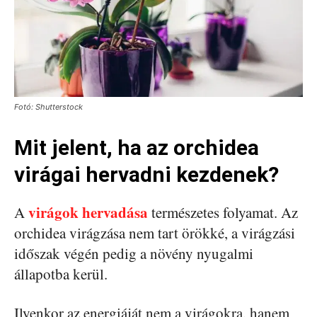
Fotó: Shutterstock
Mit jelent, ha az orchidea
virágai hervadni kezdenek?
virágok hervadása
A
természetes folyamat. Az
orchidea virágzása nem tart örökké, a virágzási
időszak végén pedig a növény nyugalmi
állapotba kerül.
Ilyenkor az energiáját nem a virágokra, hanem