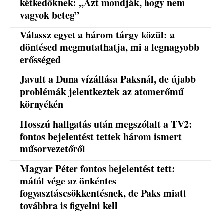
kétkedőknek: „Azt mondják, hogy nem
vagyok beteg”
Válassz egyet a három tárgy közül: a
döntésed megmutathatja, mi a legnagyobb
erősséged
Javult a Duna vízállása Paksnál, de újabb
problémák jelentkeztek az atomerőmű
környékén
Hosszú hallgatás után megszólalt a TV2:
fontos bejelentést tettek három ismert
műsorvezetőről
Magyar Péter fontos bejelentést tett:
mától vége az önkéntes
fogyasztáscsökkentésnek, de Paks miatt
továbbra is figyelni kell