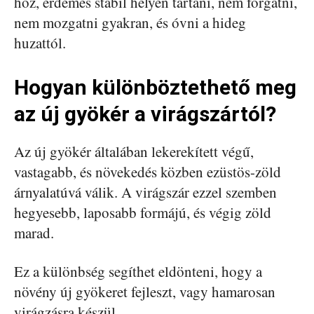
hoz, érdemes stabil helyen tartani, nem forgatni,
nem mozgatni gyakran, és óvni a hideg
huzattól.
Hogyan különböztethető meg
az új gyökér a virágszártól?
Az új gyökér általában lekerekített végű,
vastagabb, és növekedés közben ezüstös-zöld
árnyalatúvá válik. A virágszár ezzel szemben
hegyesebb, laposabb formájú, és végig zöld
marad.
Ez a különbség segíthet eldönteni, hogy a
növény új gyökeret fejleszt, vagy hamarosan
virágzásra készül.