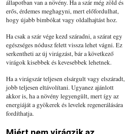
állapotban van a növény. Ha a szár még zöld és
erős, érdemes meghagyni, mert előfordulhat,
hogy újabb bimbókat vagy oldalhajtást hoz.
Ha csak a szár vége kezd száradni, a szárat egy
egészséges nódusz felett vissza lehet vágni. Ez
serkentheti az új virágzást, bár a következő
virágok kisebbek és kevesebbek lehetnek.
Ha a virágszár teljesen elsárgult vagy elszáradt,
jobb teljesen eltávolítani. Ugyanez ajánlott
akkor is, ha a növény legyengült, mert így az
energiáját a gyökerek és levelek regenerálására
fordíthatja.
Miért nem virágzik az