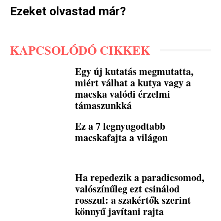
Ezeket olvastad már?
KAPCSOLÓDÓ CIKKEK
Egy új kutatás megmutatta,
miért válhat a kutya vagy a
macska valódi érzelmi
támaszunkká
Ez a 7 legnyugodtabb
macskafajta a világon
Ha repedezik a paradicsomod,
valószínűleg ezt csinálod
rosszul: a szakértők szerint
könnyű javítani rajta