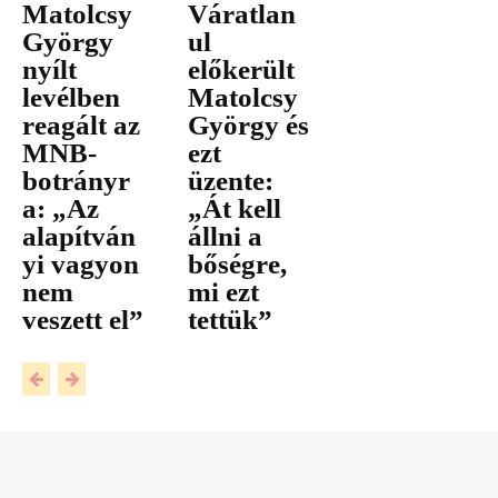
Matolcsy
Váratlan
György
ul
nyílt
előkerült
levélben
Matolcsy
reagált az
György és
MNB-
ezt
botrányr
üzente:
a: „Az
„Át kell
alapítván
állni a
yi vagyon
bőségre,
nem
mi ezt
veszett el”
tettük”