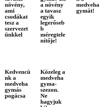
növény,
a növény
medveha
ami
a tavasz
gymát!
csodákat
egyik
tesz a
legerőseb
szervezet
b
ünkkel
méregtele
nítője!
Kedvencü
Közeleg a
nk a
medveha
medveha
gyma-
gymás
szezon.
pogácsa
Ne
hagyjuk