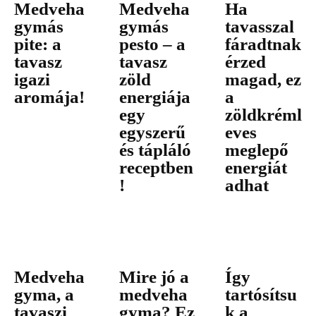
Medveha
Medveha
Ha
gymás
gymás
tavasszal
pite: a
pesto – a
fáradtnak
tavasz
tavasz
érzed
igazi
zöld
magad, ez
aromája!
energiája
a
egy
zöldkréml
egyszerű
eves
és tápláló
meglepő
receptben
energiát
!
adhat
Medveha
Mire jó a
Így
gyma, a
medveha
tartósítsu
tavaszi
gyma? Ez
k a