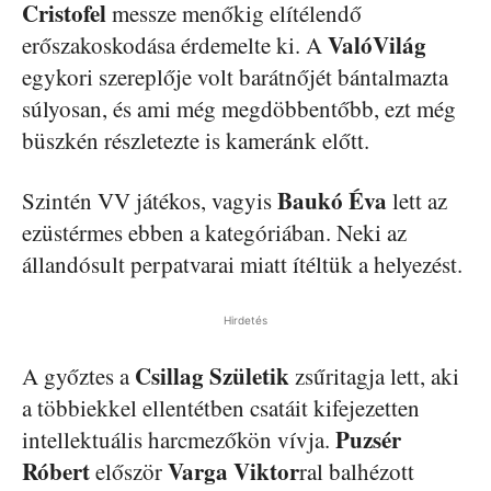
Cristofel
messze menőkig elítélendő
ValóVilág
erőszakoskodása érdemelte ki. A
egykori szereplője volt barátnőjét bántalmazta
súlyosan, és ami még megdöbbentőbb, ezt még
büszkén részletezte is kameránk előtt.
Baukó Éva
Szintén VV játékos, vagyis
lett az
ezüstérmes ebben a kategóriában. Neki az
állandósult perpatvarai miatt ítéltük a helyezést.
Hirdetés
Csillag Születik
A győztes a
zsűritagja lett, aki
a többiekkel ellentétben csatáit kifejezetten
Puzsér
intellektuális harcmezőkön vívja.
Róbert
Varga Viktor
először
ral balhézott