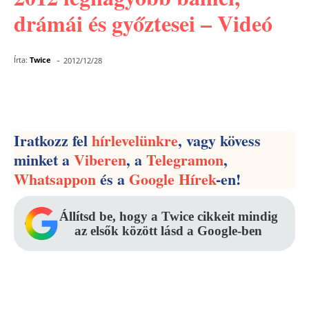
drámái és győztesei – Videó
-
Írta:
Twice
2012/12/28
Facebook
Pinterest
WhatsApp
Iratkozz fel
hírlevelünkre
, vagy kövess
minket a
Viberen
, a
Telegramon
,
Whatsappon
és a
Google Hírek
-en!
Állítsd be, hogy a Twice cikkeit mindig
az elsők között lásd a Google-ben