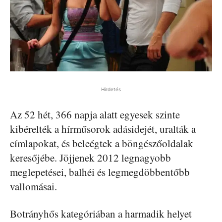
Hirdetés
Az 52 hét, 366 napja alatt egyesek szinte
kibérelték a hírműsorok adásidejét, uralták a
címlapokat, és beleégtek a böngészőoldalak
keresőjébe. Jöjjenek 2012 legnagyobb
meglepetései, balhéi és legmegdöbbentőbb
vallomásai.
Botrányhős kategóriában a harmadik helyet