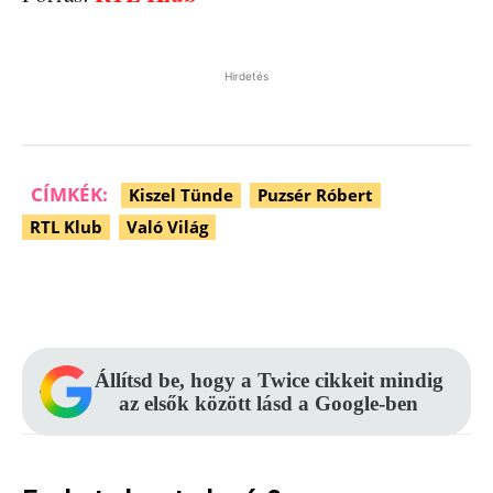
Hirdetés
CÍMKÉK:
Kiszel Tünde
Puzsér Róbert
RTL Klub
Való Világ
Facebook
Pinterest
WhatsApp
Állítsd be, hogy a Twice cikkeit mindig
az elsők között lásd a Google-ben