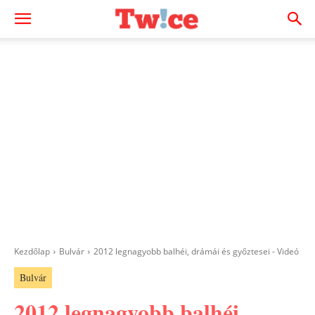
Kezdőlap
Bulvár
2012 legnagyobb balhéi, drámái és győztesei - Videó
Bulvár
2012 legnagyobb balhéi,