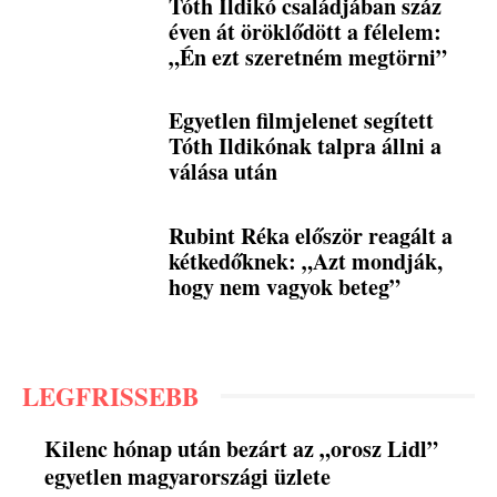
Tóth Ildikó családjában száz
éven át öröklődött a félelem:
„Én ezt szeretném megtörni”
Egyetlen filmjelenet segített
Tóth Ildikónak talpra állni a
válása után
Rubint Réka először reagált a
kétkedőknek: „Azt mondják,
hogy nem vagyok beteg”
LEGFRISSEBB
Kilenc hónap után bezárt az „orosz Lidl”
egyetlen magyarországi üzlete