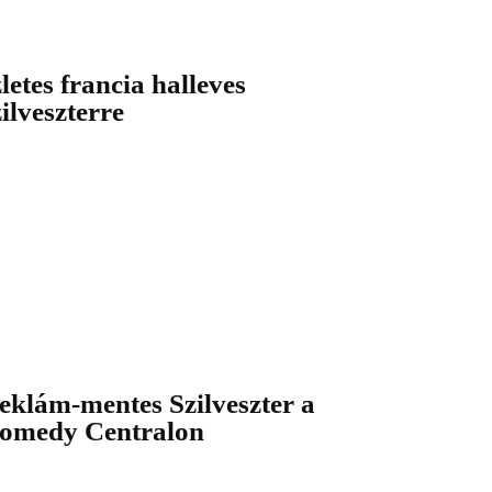
zletes francia halleves
zilveszterre
eklám-mentes Szilveszter a
omedy Centralon