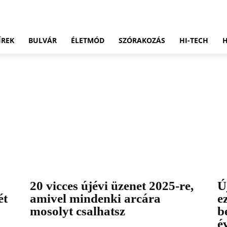
ÍREK
BULVÁR
ÉLETMÓD
SZÓRAKOZÁS
HI-TECH
20 vicces újévi üzenet 2025-re,
Ú
ét
amivel mindenki arcára
e
mosolyt csalhatsz
b
é