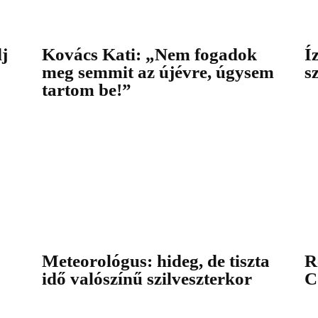
j
Kovács Kati: „Nem fogadok
Í
meg semmit az újévre, úgysem
s
tartom be!”
Meteorológus: hideg, de tiszta
R
idő valószínű szilveszterkor
C