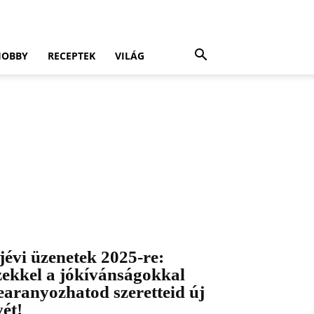
HOBBY
RECEPTEK
VILÁG
jévi üzenetek 2025-re:
zekkel a jókívánságokkal
earanyozhatod szeretteid új
vét!