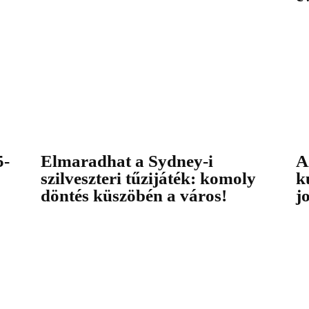
5-
Elmaradhat a Sydney-i
A
szilveszteri tűzijáték: komoly
k
döntés küszöbén a város!
j