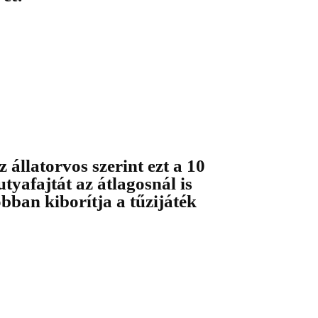
z állatorvos szerint ezt a 10
utyafajtát az átlagosnál is
obban kiborítja a tűzijáték