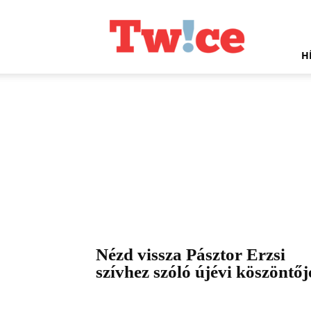
Twice.hu
H
Nézd vissza Pásztor Erzsi
szívhez szóló újévi köszöntőj