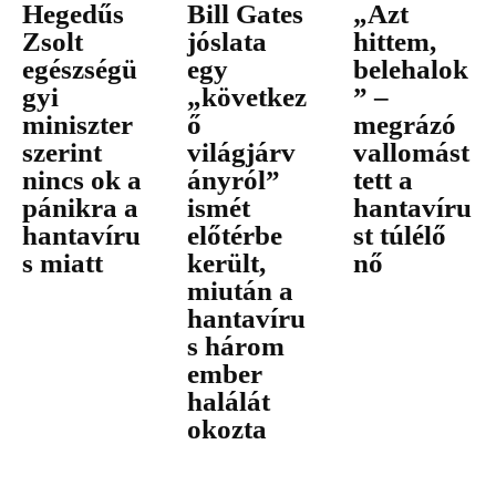
Hegedűs
Bill Gates
„Azt
Zsolt
jóslata
hittem,
egészségü
egy
belehalok
gyi
„következ
” –
miniszter
ő
megrázó
szerint
világjárv
vallomást
nincs ok a
ányról”
tett a
pánikra a
ismét
hantavíru
hantavíru
előtérbe
st túlélő
s miatt
került,
nő
miután a
hantavíru
s három
ember
halálát
okozta