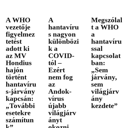
A WHO
A
Megszólal
vezetője
hantavíru
t a WHO
figyelmez
s nagyon
a
tetést
különbözi
hantavíru
adott ki
k a
ssal
az MV
COVID-
kapcsolat
Hondius
tól –
ban:
hajón
Ezért
„Sem
történt
nem fog
járvány,
hantavíru
az
sem
s-járvány
Andok-
világjárv
kapcsán:
vírus
ány
„További
újabb
kezdete”
esetekre
világjárv
számítun
ányt
k”
okozni