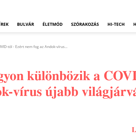
ÍREK
BULVÁR
ÉLETMÓD
SZÓRAKOZÁS
HI-TECH
ID-tól - Ezért nem fog az Andok-vírus...
gyon különbözik a COVI
k-vírus újabb világjárv
Pinterest
WhatsApp
Email