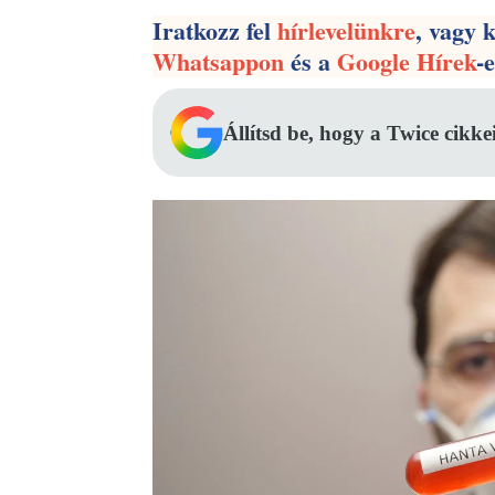
Iratkozz fel
hírlevelünkre
, vagy 
Whatsappon
és a
Google Hírek
-
Állítsd be, hogy a Twice cikke