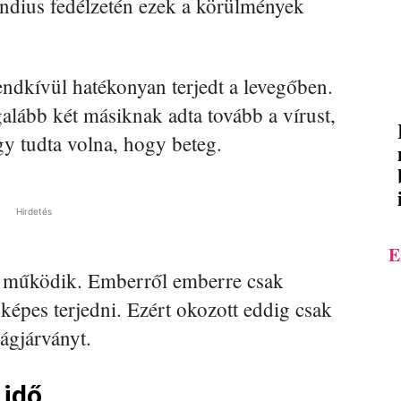
ondius fedélzetén ezek a körülmények
dkívül hatékonyan terjedt a levegőben.
alább két másiknak adta tovább a vírust,
gy tudta volna, hogy beteg.
Hirdetés
E
 működik. Emberről emberre csak
 képes terjedni. Ezért okozott eddig csak
lágjárványt.
 idő