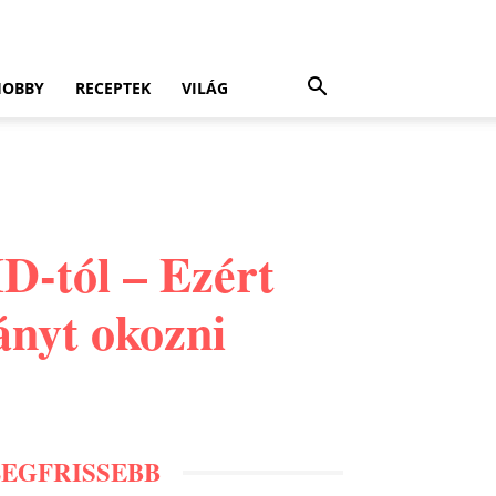
HOBBY
RECEPTEK
VILÁG
D-tól – Ezért
ányt okozni
LEGFRISSEBB