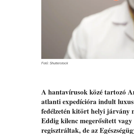
Fotó: Shutterstock
A hantavírusok közé tartozó An
atlanti expedícióra indult lux
fedélzetén kitört helyi járvány
Eddig kilenc megerősített vagy f
regisztráltak, de az Egészségü