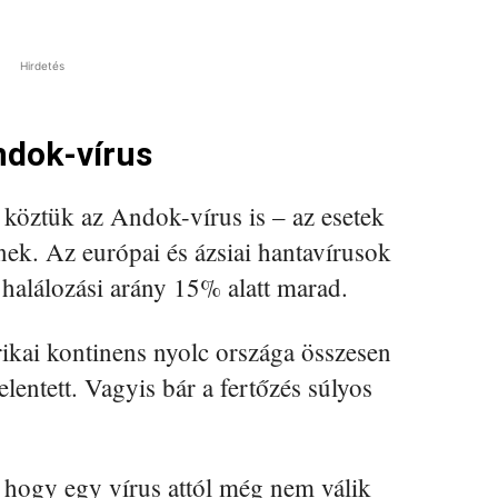
Hirdetés
ndok-vírus
 köztük az Andok-vírus is – az esetek
nek. Az európai és ázsiai hantavírusok
 halálozási arány 15% alatt marad.
ikai kontinens nyolc országa összesen
elentett. Vagyis bár a fertőzés súlyos
hogy egy vírus attól még nem válik