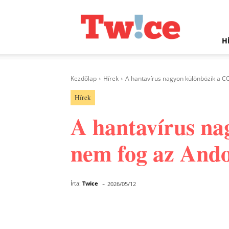
Twice.hu
H
Kezdőlap
Hírek
A hantavírus nagyon különbözik a COV
Hírek
A hantavírus na
nem fog az Ando
-
Írta:
Twice
2026/05/12
Facebook
Megosztás