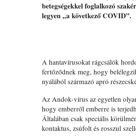
betegségekkel foglalkozó szakér
legyen „a következő COVID”.
A hantavírusokat rágcsálók hord
fertőződnek meg, hogy belélegzik
nyálából származó apró részecské
Az Andok-vírus az egyetlen olyan
hogy emberről emberre is terjedhe
Általában csak speciális körülmé
kontaktus, zsúfolt és rosszul szel