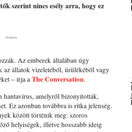
tők szerint nincs esély arra, hogy ez
Hirdetés
ozzák. Az emberek általában úgy
 az állatok vizeletéből, ürülékéből vagy
The Conversation
ket – írja a
.
 hantavírus, amelyről bizonyították,
t. Ez azonban továbbra is ritka jelenség.
nyek között történik meg: szoros
lőző helyiségek, illetve hosszabb ideig