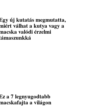
Egy új kutatás megmutatta,
miért válhat a kutya vagy a
macska valódi érzelmi
támaszunkká
Ez a 7 legnyugodtabb
macskafajta a világon