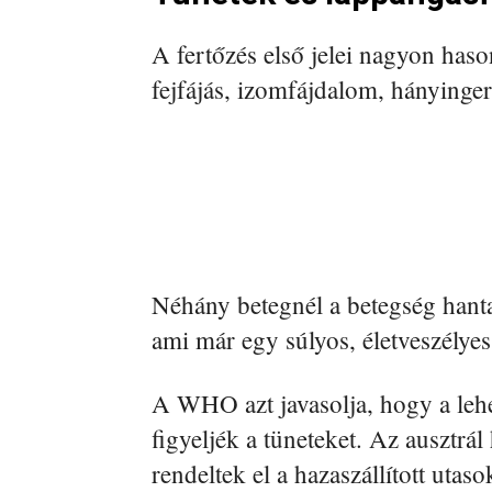
A fertőzés első jelei nagyon haso
fejfájás, izomfájdalom, hányinger
Néhány betegnél a betegség hant
ami már egy súlyos, életveszélye
A WHO azt javasolja, hogy a lehe
figyeljék a tüneteket. Az ausztrá
rendeltek el a hazaszállított utas