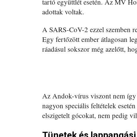
tartó együttlét esetén. Az MV H
adottak voltak.
A SARS-CoV-2 ezzel szemben ren
Egy fertőzött ember átlagosan leg
ráadásul sokszor még azelőtt, ho
Az Andok-vírus viszont nem így
nagyon speciális feltételek esetén
elszigetelt gócokat, nem pedig vi
Tünetek és lappangási