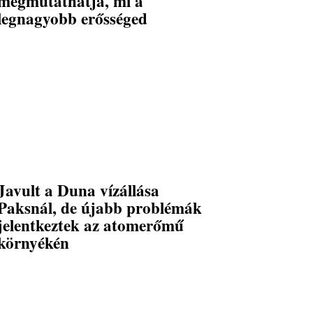
megmutathatja, mi a
legnagyobb erősséged
Javult a Duna vízállása
Paksnál, de újabb problémák
jelentkeztek az atomerőmű
környékén