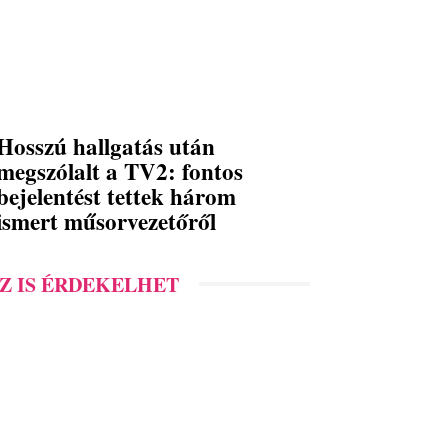
Hosszú hallgatás után
megszólalt a TV2: fontos
bejelentést tettek három
ismert műsorvezetőről
Z IS ÉRDEKELHET