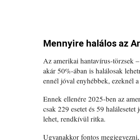
Mennyire halálos az A
Az amerikai hantavírus-törzsek –
akár 50%-ában is halálosak lehet
ennél jóval enyhébbek, ezeknél a
Ennek ellenére 2025-ben az amer
csak 229 esetet és 59 halálesetet j
lehet, rendkívül ritka.
Ugyanakkor fontos megjegyezni, 