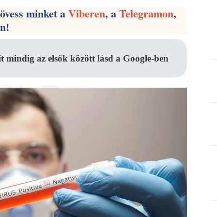
kövess minket a
Viberen
, a
Telegramon
,
en!
it mindig az elsők között lásd a Google-ben