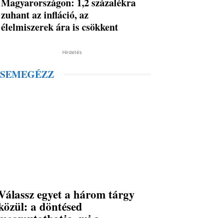
Magyarországon: 1,2 százalékra
zuhant az infláció, az
élelmiszerek ára is csökkent
Hirdetés
SEMEGÉZZ
Válassz egyet a három tárgy
közül: a döntésed