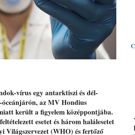
C
dok-vírus egy antarktiszi és dél-
us-óceánjárón, az MV Hondius
 miatt került a figyelem középpontjába.
eltételezett esetet és három halálesetet
gyi Világszervezet (WHO) és fertőző