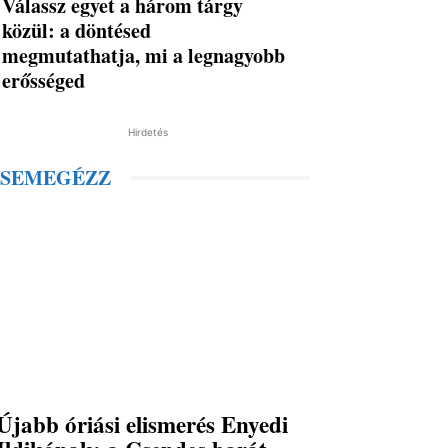
Válassz egyet a három tárgy
közül: a döntésed
megmutathatja, mi a legnagyobb
erősséged
Hirdetés
SEMEGÉZZ
Újabb óriási elismerés Enyedi