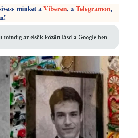
kövess minket a
Viberen
, a
Telegramon
,
en!
it mindig az elsők között lásd a Google-ben