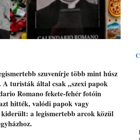
C
egismertebb szuvenírje több mint húsz
. A turisták által csak „szexi papok
dario Romano fekete-fehér fotóin
 azt hitték, valódi papok vagy
iderült: a legismertebb arcok közül
egyházhoz.