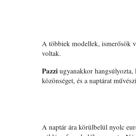
A többiek modellek, ismerősök vag
voltak.
Pazzi
ugyanakkor hangsúlyozta, h
közönséget, és a naptárat művészi
A naptár ára körülbelül nyolc eu