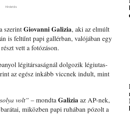
Hirdetés
Giovanni Galizia
 szerint
, aki az elmúlt
n is feltűnt papi gallérban, valójában egy
részt vett a fotózáson.
panyol légitársaságnál dolgozik légiutas-
rint az egész inkább viccnek indult, mint
Galizia
solya volt”
– mondta
az AP-nek,
a barátai, miközben papi ruhában pózolt a