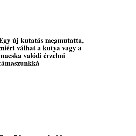
Egy új kutatás megmutatta,
miért válhat a kutya vagy a
macska valódi érzelmi
támaszunkká