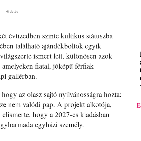
Hirdetés
t évtizedben szinte kultikus státuszba
ében található ajándékboltok egyik
 világszerte ismert lett, különösen azok
, amelyeken fiatal, jóképű férfiak
pi gallérban.
 hogy az olasz sajtó nyilvánosságra hozta:
sze nem valódi pap. A projekt alkotója,
E
 elismerte, hogy a 2027-es kiadásban
egyharmada egyházi személy.