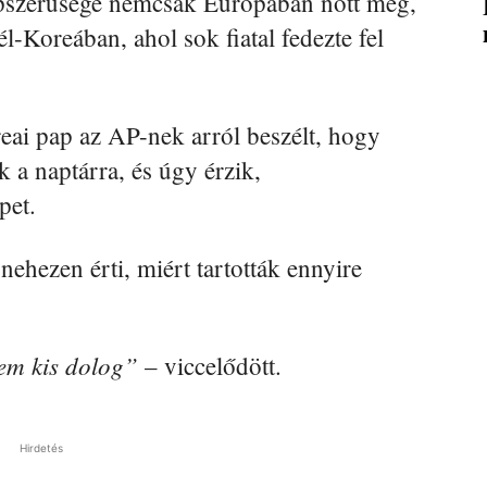
épszerűsége nemcsak Európában nőtt meg,
-Koreában, ahol sok fiatal fedezte fel
ai pap az AP-nek arról beszélt, hogy
 a naptárra, és úgy érzik,
pet.
ehezen érti, miért tartották ennyire
nem kis dolog”
– viccelődött.
Hirdetés