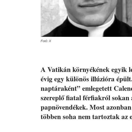
Fotó: X
A Vatikán környékének egyik l
évig egy különös illúzióra épült
naptáraként” emlegetett Calen
szereplő fiatal férfiakról sokan
papnövendékek. Most azonban k
többen soha nem tartoztak az 