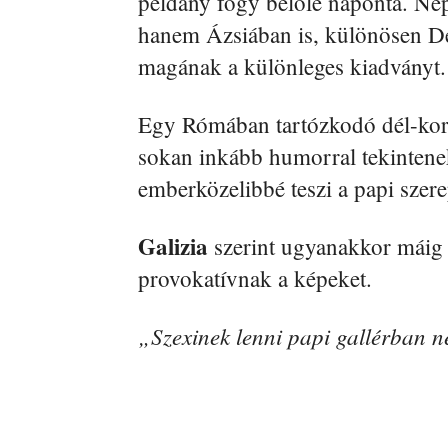
példány fogy belőle naponta. N
hanem Ázsiában is, különösen Dél
magának a különleges kiadványt.
Egy Rómában tartózkodó dél-kore
sokan inkább humorral tekintenek
emberközelibbé teszi a papi szere
Galizia
szerint ugyanakkor máig n
provokatívnak a képeket.
„Szexinek lenni papi gallérban 