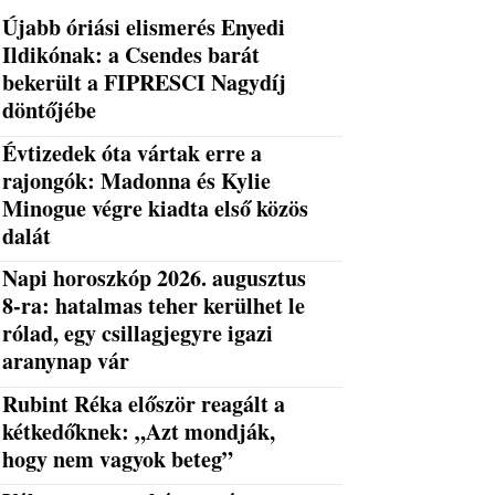
Újabb óriási elismerés Enyedi
Ildikónak: a Csendes barát
bekerült a FIPRESCI Nagydíj
döntőjébe
Évtizedek óta vártak erre a
rajongók: Madonna és Kylie
Minogue végre kiadta első közös
dalát
Napi horoszkóp 2026. augusztus
8-ra: hatalmas teher kerülhet le
rólad, egy csillagjegyre igazi
aranynap vár
Rubint Réka először reagált a
kétkedőknek: „Azt mondják,
hogy nem vagyok beteg”