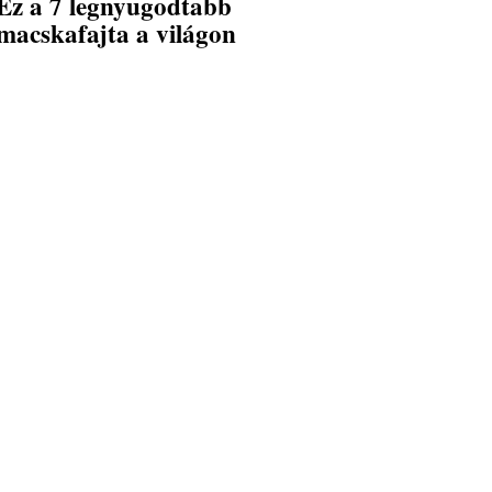
Ez a 7 legnyugodtabb
macskafajta a világon