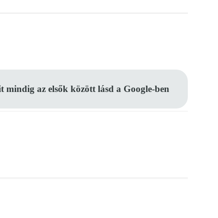
Pinterest
WhatsApp
Email
it mindig az elsők között lásd a Google-ben