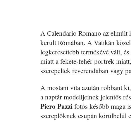
A Calendario Romano az elmúlt ké
került Rómában. A Vatikán közel
legkeresettebb termékévé vált, és
miatt a fekete-fehér portrék miatt
szerepeltek reverendában vagy pa
A mostani vita azután robbant ki,
a naptár modelljeinek jelentős ré
Piero Pazzi
fotós később maga is
szereplőknek csupán körülbelül 