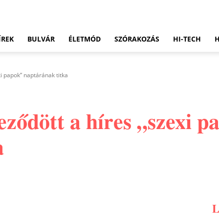
ÍREK
BULVÁR
ÉLETMÓD
SZÓRAKOZÁS
HI-TECH
xi papok” naptárának titka
leződött a híres „szexi 
a
Pinterest
WhatsApp
Email