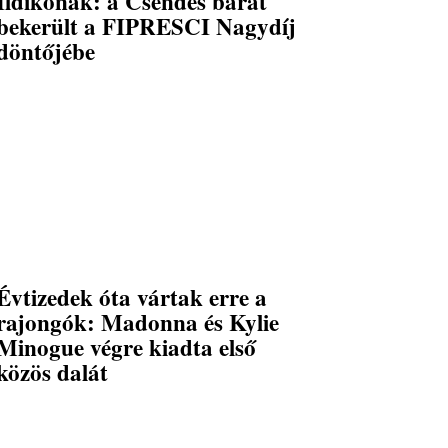
Ildikónak: a Csendes barát
bekerült a FIPRESCI Nagydíj
döntőjébe
Évtizedek óta vártak erre a
rajongók: Madonna és Kylie
Minogue végre kiadta első
közös dalát