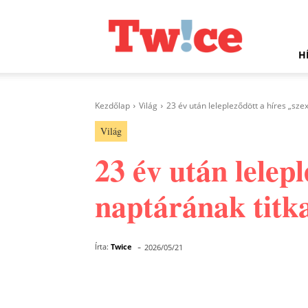
Twice.hu
H
Kezdőlap
Világ
23 év után lelepleződött a híres „sze
Világ
23 év után lelep
naptárának titk
-
Írta:
Twice
2026/05/21
Facebook
Megosztás