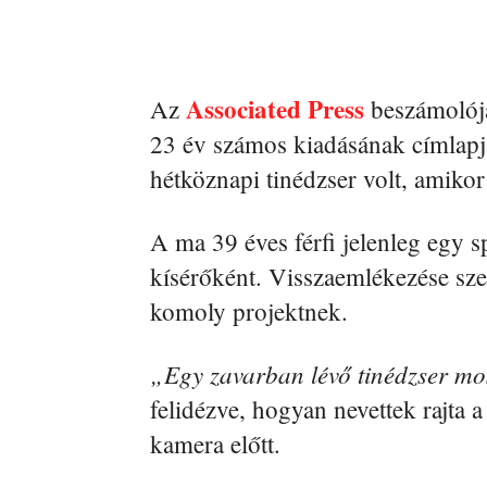
Associated Press
Az
beszámolója
23 év számos kiadásának címlapjá
hétköznapi tinédzser volt, amikor 
A ma 39 éves férfi jelenleg egy s
kísérőként. Visszaemlékezése sze
komoly projektnek.
„Egy zavarban lévő tinédzser mo
felidézve, hogyan nevettek rajta 
kamera előtt.