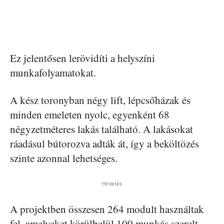
Ez jelentősen lerövidíti a helyszíni
munkafolyamatokat.
A kész toronyban négy lift, lépcsőházak és
minden emeleten nyolc, egyenként 68
négyzetméteres lakás található. A lakásokat
ráadásul bútorozva adták át, így a beköltözés
szinte azonnal lehetséges.
Hirdetés
A projektben összesen 264 modult használtak
fel, amelyeket körülbelül 100 munkás szerelt