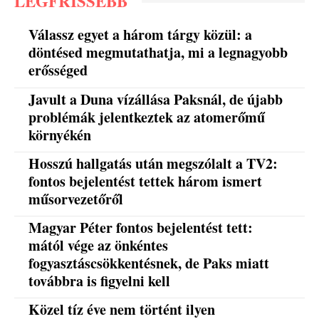
LEGFRISSEBB
Válassz egyet a három tárgy közül: a
döntésed megmutathatja, mi a legnagyobb
erősséged
Javult a Duna vízállása Paksnál, de újabb
problémák jelentkeztek az atomerőmű
környékén
Hosszú hallgatás után megszólalt a TV2:
fontos bejelentést tettek három ismert
műsorvezetőről
Magyar Péter fontos bejelentést tett:
mától vége az önkéntes
fogyasztáscsökkentésnek, de Paks miatt
továbbra is figyelni kell
Közel tíz éve nem történt ilyen