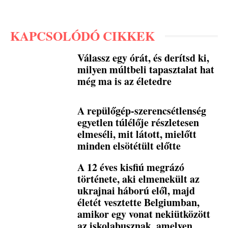
KAPCSOLÓDÓ CIKKEK
Válassz egy órát, és derítsd ki,
milyen múltbeli tapasztalat hat
még ma is az életedre
A repülőgép-szerencsétlenség
egyetlen túlélője részletesen
elmeséli, mit látott, mielőtt
minden elsötétült előtte
A 12 éves kisfiú megrázó
története, aki elmenekült az
ukrajnai háború elől, majd
életét vesztette Belgiumban,
amikor egy vonat nekiütközött
az iskolabusznak, amelyen