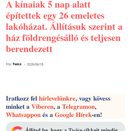
A kínaiak 5 nap alatt
építettek egy 26 emeletes
lakóházat. Állításuk szerint a
ház földrengésálló és teljesen
berendezett
-
Írta:
Twice
2026/06/18
Facebook
Pinterest
WhatsApp
Iratkozz fel
hírlevelünkre
, vagy kövess
minket a
Viberen
, a
Telegramon
,
Whatsappon
és a
Google Hírek
-en!
Állítsd be, hogy a Twice cikkeit mindig