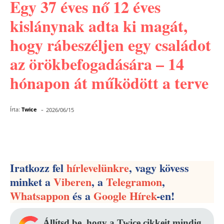
Egy 37 éves nő 12 éves
kislánynak adta ki magát,
hogy rábeszéljen egy családot
az örökbefogadására – 14
hónapon át működött a terve
-
Írta:
Twice
2026/06/15
Facebook
Pinterest
WhatsApp
Iratkozz fel
hírlevelünkre
, vagy kövess
minket a
Viberen
, a
Telegramon
,
Whatsappon
és a
Google Hírek
-en!
Állítsd be, hogy a Twice cikkeit mindig