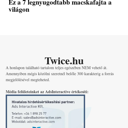
Ez a 7 legnyugodtabb macskafajta a
világon
Twice.hu
A honlapon található tartalom teljes egészében NEM vehető át.
Amennyiben mégis közölni szeretnél belőle 300 karakterig a forrás
megjelölésével megteheted.
Média felületeinket az AdsInteractive értékesíti: