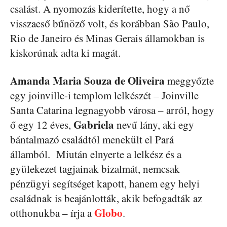
csalást. A nyomozás kiderítette, hogy a nő
visszaeső bűnöző volt, és korábban São Paulo,
Rio de Janeiro és Minas Gerais államokban is
kiskorúnak adta ki magát.
Amanda Maria Souza de Oliveira
meggyőzte
egy joinville-i templom lelkészét – Joinville
Santa Catarina legnagyobb városa – arról, hogy
Gabriela
ő egy 12 éves,
nevű lány, aki egy
bántalmazó családtól menekült el Pará
államból. Miután elnyerte a lelkész és a
gyülekezet tagjainak bizalmát, nemcsak
pénzügyi segítséget kapott, hanem egy helyi
családnak is beajánlották, akik befogadták az
Globo
otthonukba – írja a
.