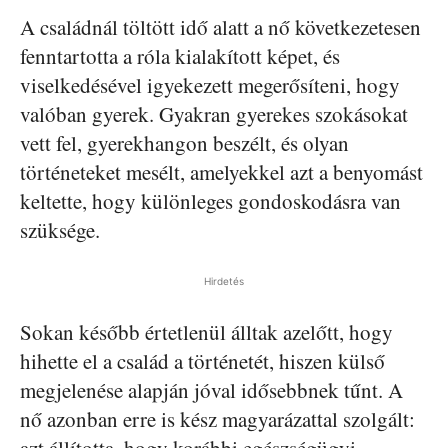
A családnál töltött idő alatt a nő következetesen
fenntartotta a róla kialakított képet, és
viselkedésével igyekezett megerősíteni, hogy
valóban gyerek. Gyakran gyerekes szokásokat
vett fel, gyerekhangon beszélt, és olyan
történeteket mesélt, amelyekkel azt a benyomást
keltette, hogy különleges gondoskodásra van
szüksége.
Hirdetés
Sokan később értetlenül álltak azelőtt, hogy
hihette el a család a történetét, hiszen külső
megjelenése alapján jóval idősebbnek tűnt. A
nő azonban erre is kész magyarázattal szolgált:
azt állította, hogy korábbi egészségügyi