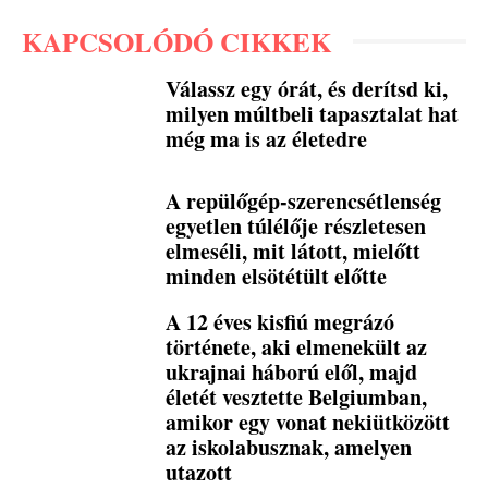
KAPCSOLÓDÓ CIKKEK
Válassz egy órát, és derítsd ki,
milyen múltbeli tapasztalat hat
még ma is az életedre
A repülőgép-szerencsétlenség
egyetlen túlélője részletesen
elmeséli, mit látott, mielőtt
minden elsötétült előtte
A 12 éves kisfiú megrázó
története, aki elmenekült az
ukrajnai háború elől, majd
életét vesztette Belgiumban,
amikor egy vonat nekiütközött
az iskolabusznak, amelyen
utazott