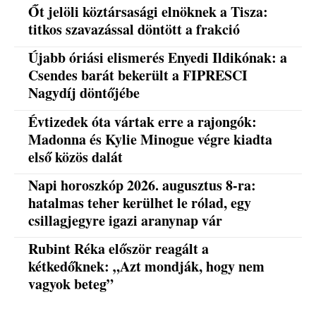
Őt jelöli köztársasági elnöknek a Tisza:
titkos szavazással döntött a frakció
Újabb óriási elismerés Enyedi Ildikónak: a
Csendes barát bekerült a FIPRESCI
Nagydíj döntőjébe
Évtizedek óta vártak erre a rajongók:
Madonna és Kylie Minogue végre kiadta
első közös dalát
Napi horoszkóp 2026. augusztus 8-ra:
hatalmas teher kerülhet le rólad, egy
csillagjegyre igazi aranynap vár
Rubint Réka először reagált a
kétkedőknek: „Azt mondják, hogy nem
vagyok beteg”