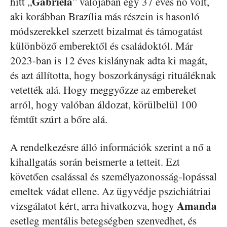
Gabriela
hitt „
” valójában egy 37 éves nő volt,
aki korábban Brazília más részein is hasonló
módszerekkel szerzett bizalmat és támogatást
különböző emberektől és családoktól. Már
2023-ban is 12 éves kislánynak adta ki magát,
és azt állította, hogy boszorkánysági rituáléknak
vetették alá. Hogy meggyőzze az embereket
arról, hogy valóban áldozat, körülbelül 100
fémtűt szúrt a bőre alá.
A rendelkezésre álló információk szerint a nő a
kihallgatás során beismerte a tetteit. Ezt
követően csalással és személyazonosság-lopással
emeltek vádat ellene. Az ügyvédje pszichiátriai
Amanda
vizsgálatot kért, arra hivatkozva, hogy
esetleg mentális betegségben szenvedhet, és