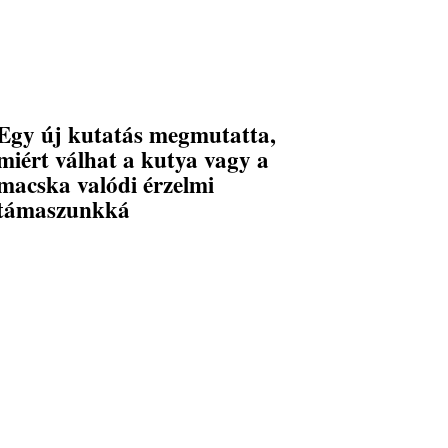
Egy új kutatás megmutatta,
miért válhat a kutya vagy a
macska valódi érzelmi
támaszunkká