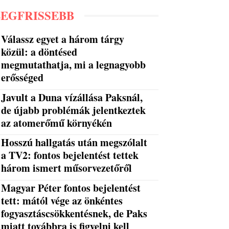
LEGFRISSEBB
Válassz egyet a három tárgy
közül: a döntésed
megmutathatja, mi a legnagyobb
erősséged
Javult a Duna vízállása Paksnál,
de újabb problémák jelentkeztek
az atomerőmű környékén
Hosszú hallgatás után megszólalt
a TV2: fontos bejelentést tettek
három ismert műsorvezetőről
Magyar Péter fontos bejelentést
tett: mától vége az önkéntes
fogyasztáscsökkentésnek, de Paks
miatt továbbra is figyelni kell