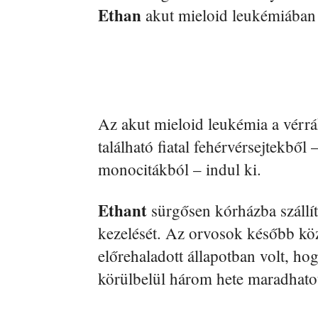
Ethan
akut mieloid leukémiában
Az akut mieloid leukémia a vérrá
található fiatal fehérvérsejtekbő
monocitákból – indul ki.
Ethant
sürgősen kórházba szállí
kezelését. Az orvosok később köz
előrehaladott állapotban volt, ho
körülbelül három hete maradhatot