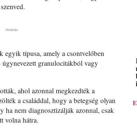
 szenved.
Hirdetés
k egyik típusa, amely a csontvelőben
l – úgynevezett granulocitákból vagy
tották, ahol azonnal megkezdték a
ölték a családdal, hogy a betegség olyan
E
gy ha nem diagnosztizálják azonnal, csak
t volna hátra.