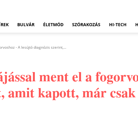
ÍREK
BULVÁR
ÉLETMÓD
SZÓRAKOZÁS
HI-TECH
rvoshoz - A lesújtó diagnózis szerint,...
ájással ment el a fogorv
t, amit kapott, már csak