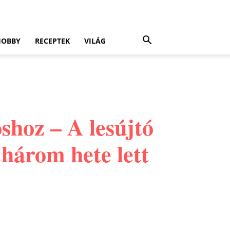
HOBBY
RECEPTEK
VILÁG
oshoz – A lesújtó
 három hete lett