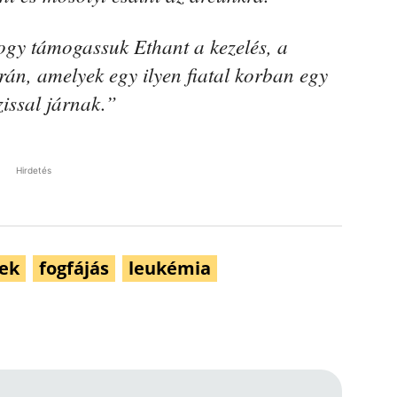
 hogy támogassuk Ethant a kezelés, a
rán, amelyek egy ilyen fiatal korban egy
zissal járnak.”
Hirdetés
ek
fogfájás
leukémia
Pinterest
WhatsApp
Email