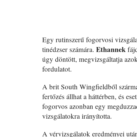
Egy rutinszerű fogorvosi vizsgál
Ethannek
tinédzser számára.
fáj
úgy döntött, megvizsgáltatja azok
fordulatot.
A brit South Wingfieldből szárma
fertőzés állhat a háttérben, és ese
fogorvos azonban egy megduzzadt 
vizsgálatokra irányította.
A vérvizsgálatok eredményei utá