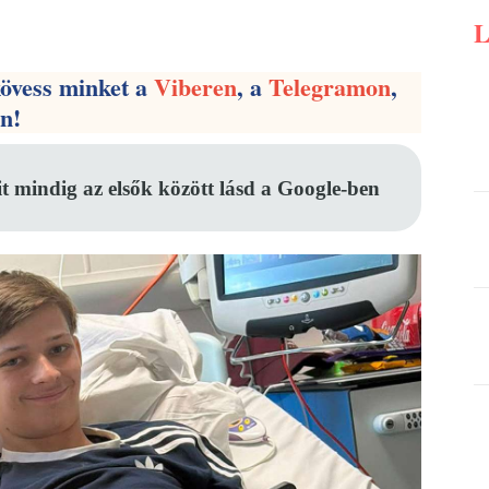
Pinterest
WhatsApp
Email
kövess minket a
Viberen
, a
Telegramon
,
en!
it mindig az elsők között lásd a Google-ben