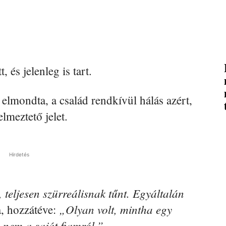
és jelenleg is tart.
elmondta, a család rendkívül hálás azért,
lmeztető jelet.
Hirdetés
teljesen szürreálisnak tűnt. Egyáltalán
„Olyan volt, mintha egy
, hozzátéve:
, nem a saját fiamról.”