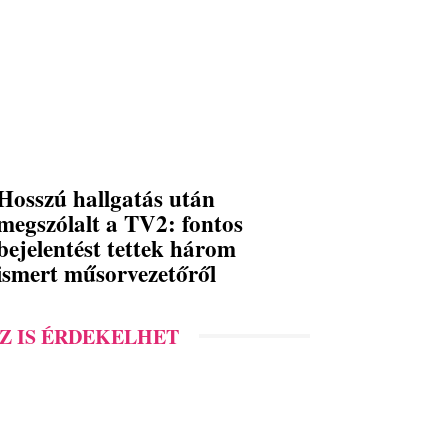
Hosszú hallgatás után
megszólalt a TV2: fontos
bejelentést tettek három
ismert műsorvezetőről
Z IS ÉRDEKELHET