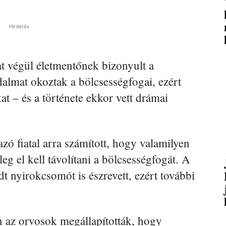
Hirdetés
at végül életmentőnek bizonyult a
dalmat okoztak a bölcsességfogai, ezért
at – és a története ekkor vett drámai
zó fiatal arra számított, hogy valamilyen
tleg el kell távolítani a bölcsességfogát. A
nyirokcsomót is észrevett, ezért további
n az orvosok megállapították, hogy