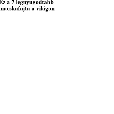
Ez a 7 legnyugodtabb
macskafajta a világon