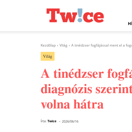
Twice.hu
H
Kezdőlap
Világ
A tinédzser fogfájással ment el a fogo
Világ
A tinédzser fogf
diagnózis szerin
volna hátra
-
Írta:
Twice
2026/06/16