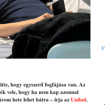
C
itte, hogy egyszerű fogfájása van. Az
ék vele, hogy ha nem kap azonnal
árom hete lehet hátra – írja az
Unilad
.