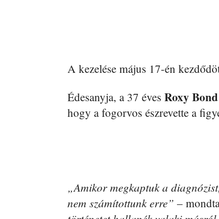
A kezelése május 17-én kezdődött, 
Roxy
Bond
Édesanyja, a 37 éves
hogy a fogorvos észrevette a figye
„Amikor megkaptuk a diagnózist, 
nem számítottunk erre”
– mondta
történetet hallanék valaki másról