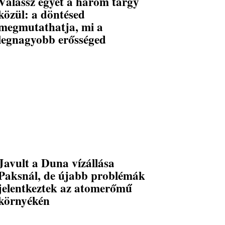
Válassz egyet a három tárgy
közül: a döntésed
megmutathatja, mi a
legnagyobb erősséged
Javult a Duna vízállása
Paksnál, de újabb problémák
jelentkeztek az atomerőmű
környékén