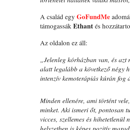
GoFundMe
A család egy
adomány
Ethant
támogassák
és hozzátarto
Az oldalon ez áll:
„Jelenleg kórházban van, és azt 
alatt legalább a következő négy he
intenzív kemoterápiás kúrán fog 
Minden ellenére, ami történt vel
minket. Aki ismeri őt, pontosan 
vicces, szellemes és hihetetlenü
helyzetben is képes pozitív marad