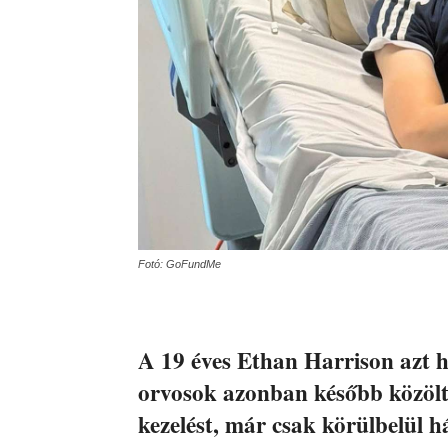
Fotó: GoFundMe
A 19 éves Ethan Harrison azt h
orvosok azonban később közölt
kezelést, már csak körülbelül h