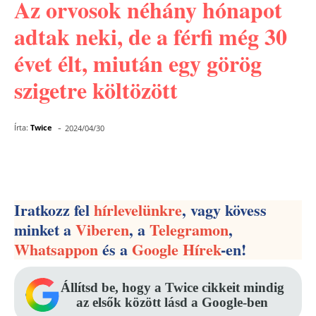
Az orvosok néhány hónapot
adtak neki, de a férfi még 30
évet élt, miután egy görög
szigetre költözött
-
Írta:
Twice
2024/04/30
Facebook
Pinterest
WhatsApp
Iratkozz fel
hírlevelünkre
, vagy kövess
minket a
Viberen
, a
Telegramon
,
Whatsappon
és a
Google Hírek
-en!
Állítsd be, hogy a Twice cikkeit mindig
az elsők között lásd a Google-ben