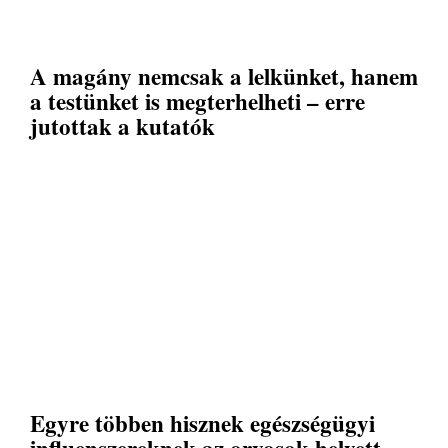
A magány nemcsak a lelkünket, hanem
a testünket is megterhelheti – erre
jutottak a kutatók
Egyre többen hisznek egészségügyi
influenszereknek az orvosok helyett