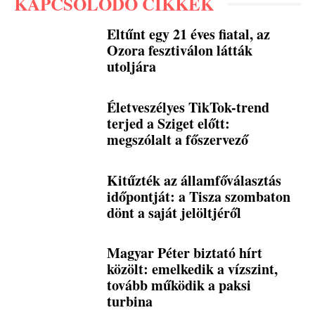
KAPCSOLÓDÓ CIKKEK
Eltűnt egy 21 éves fiatal, az
Ozora fesztiválon látták
utoljára
Életveszélyes TikTok-trend
terjed a Sziget előtt:
megszólalt a főszervező
Kitűzték az államfőválasztás
időpontját: a Tisza szombaton
dönt a saját jelöltjéről
Magyar Péter biztató hírt
közölt: emelkedik a vízszint,
tovább működik a paksi
turbina