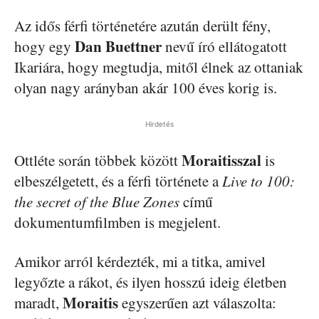
Az idős férfi történetére azután derült fény,
Dan Buettner
hogy egy
nevű író ellátogatott
Ikariára, hogy megtudja, mitől élnek az ottaniak
olyan nagy arányban akár 100 éves korig is.
Hirdetés
Moraitisszal
Ottléte során többek között
is
elbeszélgetett, és a férfi története a
Live to 100:
the secret of the Blue Zones
című
dokumentumfilmben is megjelent.
Amikor arról kérdezték, mi a titka, amivel
legyőzte a rákot, és ilyen hosszú ideig életben
Moraitis
maradt,
egyszerűen azt válaszolta: