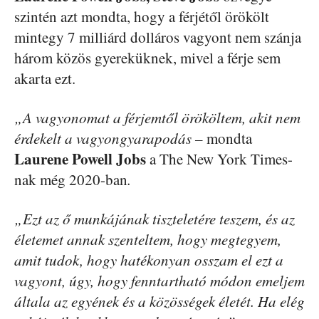
szintén azt mondta, hogy a férjétől örökölt
mintegy 7 milliárd dolláros vagyont nem szánja
három közös gyereküknek, mivel a férje sem
akarta ezt.
„A vagyonomat a férjemtől örököltem, akit nem
érdekelt a vagyongyarapodás –
mondta
Laurene Powell Jobs
a The New York Times-
nak még 2020-ban
.
„Ezt az ő munkájának tiszteletére teszem, és az
életemet annak szenteltem, hogy megtegyem,
amit tudok, hogy hatékonyan osszam el ezt a
vagyont, úgy, hogy fenntartható módon emeljem
általa az egyének és a közösségek életét. Ha elég