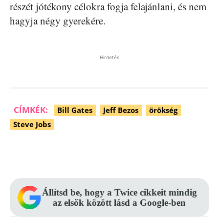
részét jótékony célokra fogja felajánlani, és nem
hagyja négy gyerekére.
Hirdetés
CÍMKÉK:
Bill Gates
Jeff Bezos
örökség
Steve Jobs
Facebook
Pinterest
WhatsApp
Állítsd be, hogy a Twice cikkeit mindig
az elsők között lásd a Google-ben