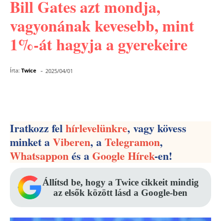
Bill Gates azt mondja,
vagyonának kevesebb, mint
1%-át hagyja a gyerekeire
-
Írta:
Twice
2025/04/01
Facebook
Pinterest
WhatsApp
Iratkozz fel
hírlevelünkre
, vagy kövess
minket a
Viberen
, a
Telegramon
,
Whatsappon
és a
Google Hírek
-en!
Állítsd be, hogy a Twice cikkeit mindig
az elsők között lásd a Google-ben