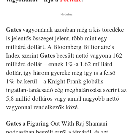
Hirdetés
Gates
vagyonának azonban még a kis töredéke
is jelentős összeget jelent, több mint egy
milliárd dollárt. A Bloomberg Billionaire’s
Gates
Index szerint
becsült nettó vagyona 162
milliárd dollár – ennek 1%-a 1,62 milliárd
dollár, így három gyereke még így is a felső
1%-ba kerül – a Knight Frank globális
ingatlan-tanácsadó cég meghatározása szerint az
5,8 millió dolláros vagy annál nagyobb nettó
vagyonnal rendelkezők közé.
Gates
a Figuring Out With Raj Shamani
podcastban beszélt erről a témáról, és azt