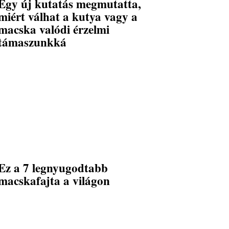
Egy új kutatás megmutatta,
miért válhat a kutya vagy a
macska valódi érzelmi
támaszunkká
Ez a 7 legnyugodtabb
macskafajta a világon