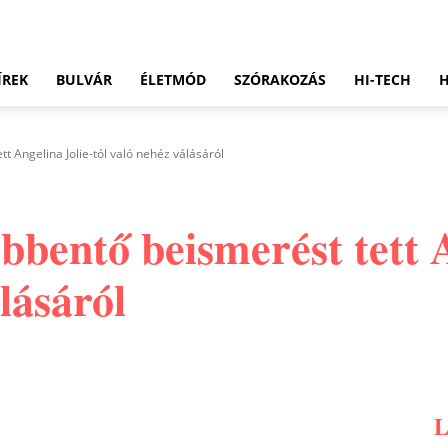
ÍREK
BULVÁR
ÉLETMÓD
SZÓRAKOZÁS
HI-TECH
t Angelina Jolie-tól való nehéz válásáról
bentő beismerést tett A
lásáról
Pinterest
WhatsApp
Email