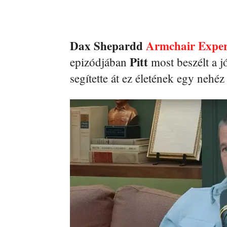
Dax
Shepardd
Armchair Exper
Pitt
epizódjában
most beszélt a jó
segítette át ez életének egy nehéz