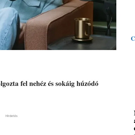
C
olgozta fel nehéz és sokáig húzódó
Hirdetés