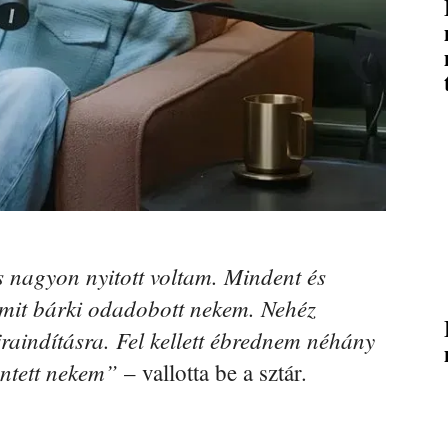
 nagyon nyitott voltam. Mindent és
amit bárki odadobott nekem. Nehéz
jraindításra. Fel kellett ébrednem néhány
entett nekem”
– vallotta be a sztár.