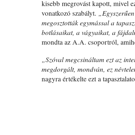
kisebb megrovást kapott, mivel e
„Egyszerűen h
vonatkozó szabályt.
megosztották egymással a tapaszt
botlásaikat, a vágyaikat, a fájda
mondta az A.A. csoportról, amihe
„Szóval megcsináltam ezt az inter
megdorgált, mondván, ez névtel
nagyra értékelte ezt a tapasztalatot