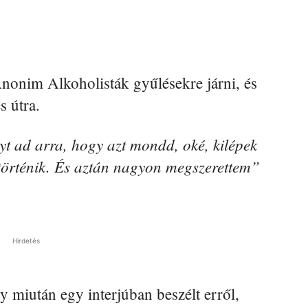
Anonim Alkoholisták gyűlésekre járni, és
s útra.
t ad arra, hogy azt mondd, oké, kilépek
 történik. És aztán nagyon megszerettem”
Hirdetés
y miután egy interjúban beszélt erről,