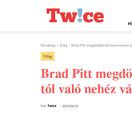
Twice.hu
H
Kezdőlap
Világ
Brad Pitt megdöbbentő beismerést tet
Világ
Brad Pitt megdöb
tól való nehéz vá
-
Írta:
Twice
2025/06/25
Facebook
Megosztás