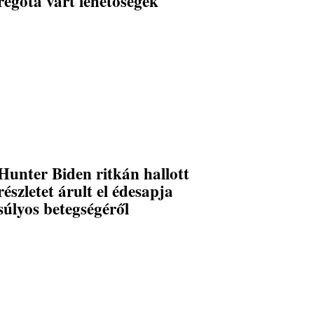
régóta várt lehetőségek
Hunter Biden ritkán hallott
részletet árult el édesapja
súlyos betegségéről