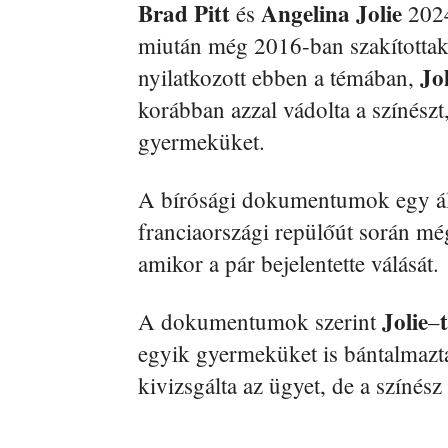
Brad Pitt
Angelina Jolie
és
2024
miután még 2016-ban szakította
Jol
nyilatkozott ebben a témában,
korábban azzal vádolta a színészt
gyermeküket.
A bírósági dokumentumok egy áll
franciaországi repülőút során m
amikor a pár bejelentette válását.
Jolie
t
A dokumentumok szerint
–
egyik gyermeküket is bántalmazt
kivizsgálta az ügyet, de a színés