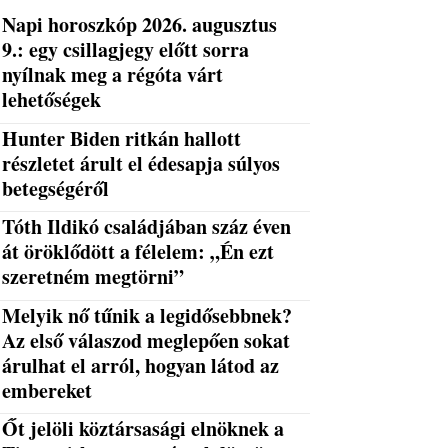
Napi horoszkóp 2026. augusztus
9.: egy csillagjegy előtt sorra
nyílnak meg a régóta várt
lehetőségek
Hunter Biden ritkán hallott
részletet árult el édesapja súlyos
betegségéről
Tóth Ildikó családjában száz éven
át öröklődött a félelem: „Én ezt
szeretném megtörni”
Melyik nő tűnik a legidősebbnek?
Az első válaszod meglepően sokat
árulhat el arról, hogyan látod az
embereket
Őt jelöli köztársasági elnöknek a