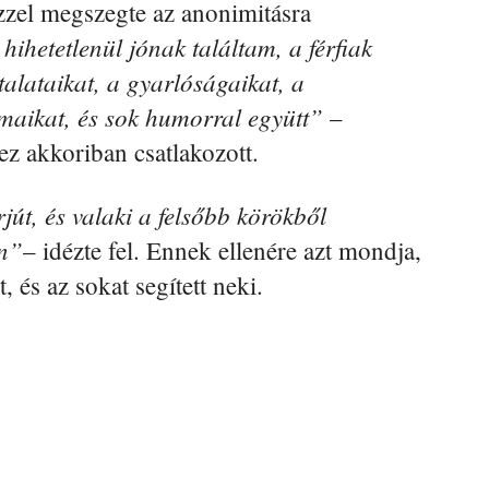
zzel megszegte az anonimitásra
ihetetlenül jónak találtam, a férfiak
alataikat, a gyarlóságaikat, a
lmaikat, és sok humorral együtt”
–
z akkoriban csatlakozott.
jút, és valaki a felsőbb körökből
en”
– idézte fel. Ennek ellenére azt mondja,
, és az sokat segített neki.