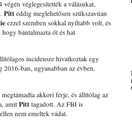
 végén véglegesítették a válásukat,
Pitt
k.
eddig meglehetősen szűkszavúan
ie
ezzel szemben sokkal nyíltabb volt, és
, hogy bántalmazta őt és hat
ítólagos incidensre hivatkoztak egy
ég 2016-ban, ugyanabban az évben,
megtámadta akkori férje, és állítólag az
Pitt
a, amit
tagadott. Az FBI is
z ellen nem emeltek vádat.