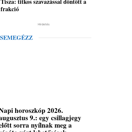
Tisza: titkos szavazással döntött a
frakció
Hirdetés
SEMEGÉZZ
Napi horoszkóp 2026.
augusztus 9.: egy csillagjegy
előtt sorra nyílnak meg a