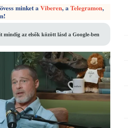
kövess minket a
Viberen
, a
Telegramon
,
en!
it mindig az elsők között lásd a Google-ben