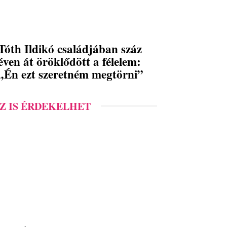
Tóth Ildikó családjában száz
éven át öröklődött a félelem:
„Én ezt szeretném megtörni”
Z IS ÉRDEKELHET