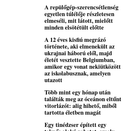
A repülőgép-szerencsétlenség
egyetlen túlélője részletesen
elmeséli, mit látott, mielőtt
minden elsötétült előtte
A 12 éves kisfiú megrázó
története, aki elmenekült az
ukrajnai háború elől, majd
életét vesztette Belgiumban,
amikor egy vonat nekiütközött
az iskolabusznak, amelyen
utazott
Több mint egy hónap után
találták meg az óceánon eltűnt
vitorlázót: alig hihető, miből
tartotta életben magát
Egy tinédzser épített egy