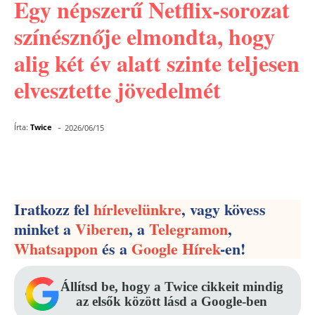
Egy népszerű Netflix-sorozat
színésznője elmondta, hogy
alig két év alatt szinte teljesen
elvesztette jövedelmét
-
Írta:
Twice
2026/06/15
Facebook
Pinterest
WhatsApp
Iratkozz fel
hírlevelünkre
, vagy kövess
minket a
Viberen
, a
Telegramon
,
Whatsappon
és a
Google Hírek
-en!
Állítsd be, hogy a Twice cikkeit mindig
az elsők között lásd a Google-ben