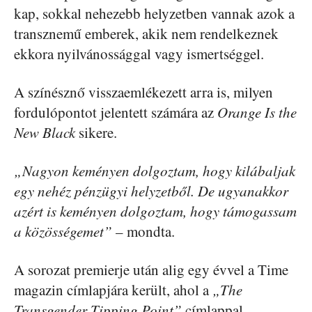
kap, sokkal nehezebb helyzetben vannak azok a
transznemű emberek, akik nem rendelkeznek
ekkora nyilvánossággal vagy ismertséggel.
A színésznő visszaemlékezett arra is, milyen
fordulópontot jelentett számára az
Orange Is the
New Black
sikere.
„Nagyon keményen dolgoztam, hogy kilábaljak
egy nehéz pénzügyi helyzetből. De ugyanakkor
azért is keményen dolgoztam, hogy támogassam
a közösségemet”
– mondta.
A sorozat premierje után alig egy évvel a Time
magazin címlapjára került, ahol a
„The
Transgender Tipping Point”
címlappal