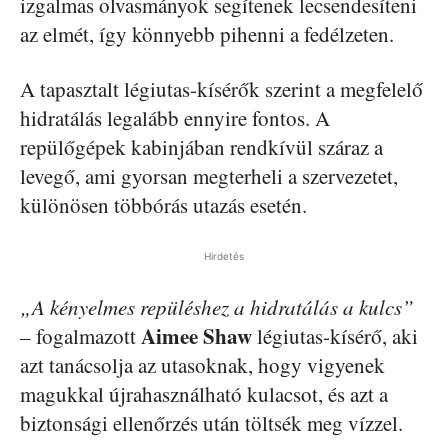
izgalmas olvasmányok segítenek lecsendesíteni
az elmét, így könnyebb pihenni a fedélzeten.
A tapasztalt légiutas-kísérők szerint a megfelelő
hidratálás legalább ennyire fontos. A
repülőgépek kabinjában rendkívül száraz a
levegő, ami gyorsan megterheli a szervezetet,
különösen többórás utazás esetén.
Hirdetés
„A kényelmes repüléshez a hidratálás a kulcs”
Aimee Shaw
– fogalmazott
légiutas-kísérő, aki
azt tanácsolja az utasoknak, hogy vigyenek
magukkal újrahasználható kulacsot, és azt a
biztonsági ellenőrzés után töltsék meg vízzel.