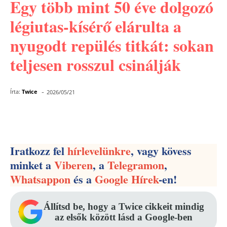
Egy több mint 50 éve dolgozó
légiutas-kísérő elárulta a
nyugodt repülés titkát: sokan
teljesen rosszul csinálják
-
Írta:
Twice
2026/05/21
Facebook
Pinterest
WhatsApp
Iratkozz fel
hírlevelünkre
, vagy kövess
minket a
Viberen
, a
Telegramon
,
Whatsappon
és a
Google Hírek
-en!
Állítsd be, hogy a Twice cikkeit mindig
az elsők között lásd a Google-ben