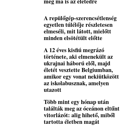
még ma is az életedre
A repülőgép-szerencsétlenség
egyetlen túlélője részletesen
elmeséli, mit látott, mielőtt
minden elsötétült előtte
A 12 éves kisfiú megrázó
története, aki elmenekült az
ukrajnai háború elől, majd
életét vesztette Belgiumban,
amikor egy vonat nekiütközött
az iskolabusznak, amelyen
utazott
Több mint egy hónap után
találták meg az óceánon eltűnt
vitorlázót: alig hihető, miből
tartotta életben magát