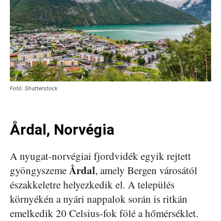
Fotó: Shutterstock
Årdal, Norvégia
A nyugat-norvégiai fjordvidék egyik rejtett
Årdal
gyöngyszeme
, amely Bergen városától
északkeletre helyezkedik el. A település
környékén a nyári nappalok során is ritkán
emelkedik 20 Celsius-fok fölé a hőmérséklet.