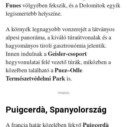
Funes
völgyében fekszik, és a Dolomitok egyik
legismertebb helyszíne.
A környék legnagyobb vonzerejét a látványos
alpesi panoráma, a kiváló túraútvonalak és a
hagyományos tiroli gasztronómia jelentik.
Geisler-csoport
Innen indulnak a
hegyvonulatai felé vezető túrák, miközben a
Puez–Odle
közelben található a
Természetvédelmi Park
is.
Hirdetés
Puigcerdà, Spanyolország
Puigcerdà
A francia határ közelében fekvő