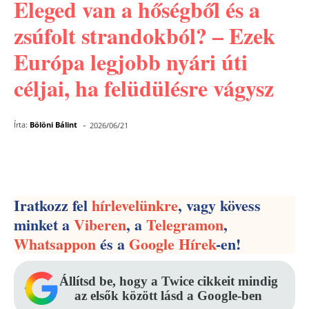
Eleged van a hőségből és a
zsúfolt strandokból? – Ezek
Európa legjobb nyári úti
céljai, ha felüdülésre vágysz
-
Írta:
Bölöni Bálint
2026/06/21
Facebook
Pinterest
WhatsApp
Iratkozz fel
hírlevelünkre
, vagy kövess
minket a
Viberen
, a
Telegramon
,
Whatsappon
és a
Google Hírek
-en!
Állítsd be, hogy a Twice cikkeit mindig
az elsők között lásd a Google-ben