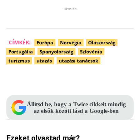
Hirdetés
CÍMKÉK:
Európa
Norvégia
Olaszország
Portugália
Spanyolország
Szlovénia
turizmus
utazás
utazási tanácsok
Facebook
Pinterest
WhatsApp
Állítsd be, hogy a Twice cikkeit mindig
az elsők között lásd a Google-ben
Ezeket olvastad már?