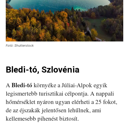
Fotó: Shutterstock
Bledi-tó, Szlovénia
Bledi-tó
A
környéke a Júliai-Alpok egyik
legismertebb turisztikai célpontja. A nappali
hőmérséklet nyáron ugyan elérheti a 25 fokot,
de az éjszakák jelentősen lehűlnek, ami
kellemesebb pihenést biztosít.