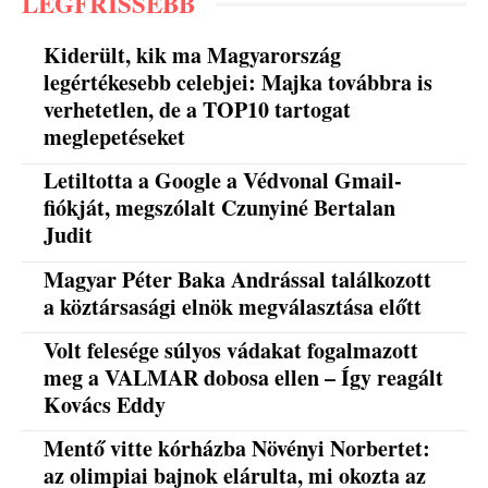
LEGFRISSEBB
Kiderült, kik ma Magyarország
legértékesebb celebjei: Majka továbbra is
verhetetlen, de a TOP10 tartogat
meglepetéseket
Letiltotta a Google a Védvonal Gmail-
fiókját, megszólalt Czunyiné Bertalan
Judit
Magyar Péter Baka Andrással találkozott
a köztársasági elnök megválasztása előtt
Volt felesége súlyos vádakat fogalmazott
meg a VALMAR dobosa ellen – Így reagált
Kovács Eddy
Mentő vitte kórházba Növényi Norbertet:
az olimpiai bajnok elárulta, mi okozta az