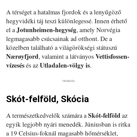
A térséget a hatalmas fjordok és a lenyűgöző
hegyvidéki táj teszi különlegessé. Innen érhető
Jotunheimen-hegység
el a
, amely Norvégia
legmagasabb csúcsainak ad otthont. De a
közelben található a világörökségi státuszú
Nærøyfjord
Vettisfossen-
, valamint a látványos
vízesés
Utladalen-völgy
is
és az
.
Hirdetés
Skót-felföld, Skócia
Skót-felföld
A természetkedvelők számára a
az
egyik legjobb nyári menedék. Júniusban is ritka
a 19 Celsius-foknál magasabb hőmérséklet,