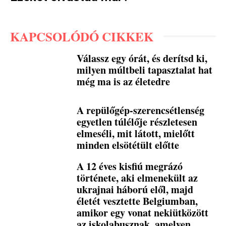
KAPCSOLÓDÓ CIKKEK
Válassz egy órát, és derítsd ki,
milyen múltbeli tapasztalat hat
még ma is az életedre
A repülőgép-szerencsétlenség
egyetlen túlélője részletesen
elmeséli, mit látott, mielőtt
minden elsötétült előtte
A 12 éves kisfiú megrázó
története, aki elmenekült az
ukrajnai háború elől, majd
életét vesztette Belgiumban,
amikor egy vonat nekiütközött
az iskolabusznak, amelyen