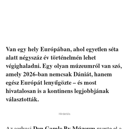
Van egy hely Európában, ahol egyetlen séta
alatt négyszáz év történelmén lehet
végighaladni. Egy olyan múzeumról van szó,
amely 2026-ban nemcsak Dániát, hanem
egész Európát lenyűgözte – és most
hivatalosan is a kontinens legjobbjának
választották.
Hirdetés
Den Gamle By Múzeum
Az aarhusi
nyerte el a