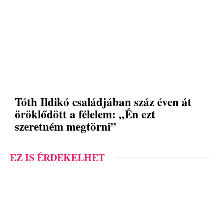
Tóth Ildikó családjában száz éven át
öröklődött a félelem: „Én ezt
szeretném megtörni”
EZ IS ÉRDEKELHET