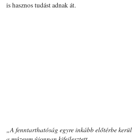
is hasznos tudást adnak át.
„A fenntarthatóság egyre inkább előtérbe kerül
a múzeum újonnan kifejlesztett