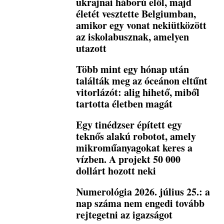
ukrajnai háború elől, majd
életét vesztette Belgiumban,
amikor egy vonat nekiütközött
az iskolabusznak, amelyen
utazott
Több mint egy hónap után
találták meg az óceánon eltűnt
vitorlázót: alig hihető, miből
tartotta életben magát
Egy tinédzser épített egy
teknős alakú robotot, amely
mikroműanyagokat keres a
vízben. A projekt 50 000
dollárt hozott neki
Numerológia 2026. július 25.: a
nap száma nem engedi tovább
rejtegetni az igazságot