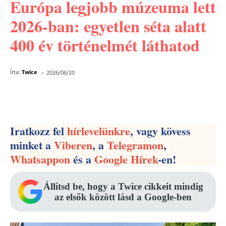
Európa legjobb múzeuma lett
2026-ban: egyetlen séta alatt
400 év történelmét láthatod
-
Írta:
Twice
2026/06/20
Facebook
Pinterest
WhatsApp
Iratkozz fel
hírlevelünkre
, vagy kövess
minket a
Viberen
, a
Telegramon
,
Whatsappon
és a
Google Hírek
-en!
Állítsd be, hogy a Twice cikkeit mindig
az elsők között lásd a Google-ben