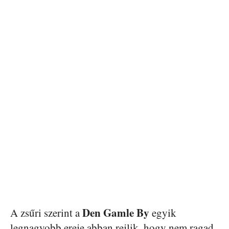
Den Gamle By
A zsűri szerint a
egyik
legnagyobb ereje abban rejlik, hogy nem ragad