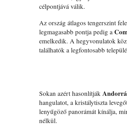
célpontjává válik.
Az ország átlagos tengerszint fel
Com
legmagasabb pontja pedig a
emelkedik. A hegyvonulatok közö
találhatók a legfontosabb települé
Andorrá
Sokan azért hasonlítják
hangulatot, a kristálytiszta levegő
lenyűgöző panorámát kínálja, mi
nélkül.