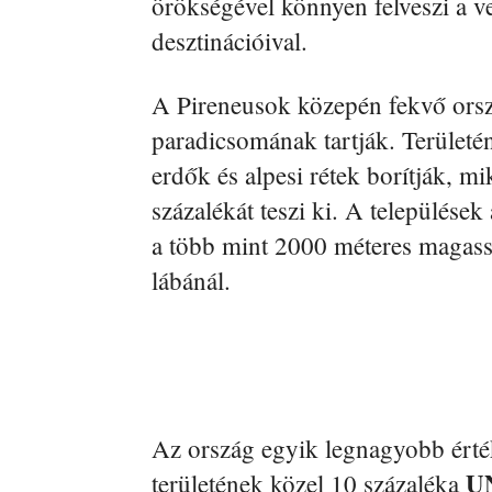
örökségével könnyen felveszi a v
desztinációival.
A Pireneusok közepén fekvő orszá
paradicsomának tartják. Területé
erdők és alpesi rétek borítják, mi
százalékát teszi ki. A település
a több mint 2000 méteres magass
lábánál.
Az ország egyik legnagyobb érték
U
területének közel 10 százaléka