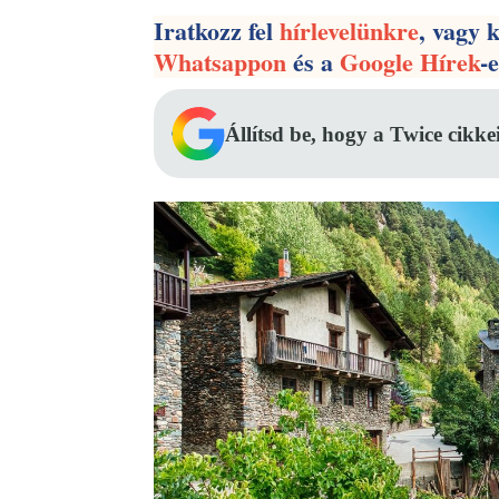
Iratkozz fel
hírlevelünkre
, vagy 
Whatsappon
és a
Google Hírek
-
Állítsd be, hogy a Twice cikke