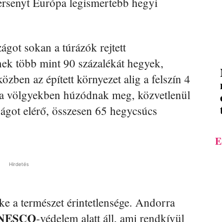
ersenyt Európa legismertebb hegyi
got sokan a túrázók rejtett
nek több mint 90 százalékát hegyek,
közben az épített környezet alig a felszín 4
ek a völgyekben húzódnak meg, közvetlenül
ágot elérő, összesen 65 hegycsúcs
E
Hirdetés
e a természet érintetlensége. Andorra
NESCO
-védelem alatt áll, ami rendkívül