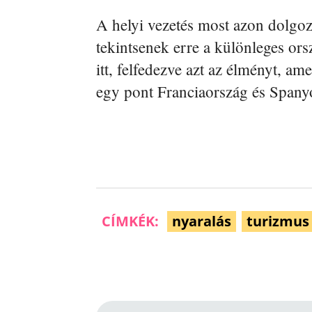
A helyi vezetés most azon dolgoz
tekintsenek erre a különleges ors
itt, felfedezve azt az élményt, a
egy pont Franciaország és Spanyo
CÍMKÉK:
nyaralás
turizmus
Facebook
Megosztás