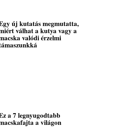
Egy új kutatás megmutatta,
miért válhat a kutya vagy a
macska valódi érzelmi
támaszunkká
Ez a 7 legnyugodtabb
macskafajta a világon