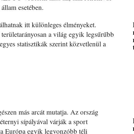
 állam esetében.
lhatnak itt különleges élményeket.
 területarányosan a világ egyik legsűrűbb
yes statisztikák szerint közvetlenül a
észen más arcát mutatja. Az ország
ternyi sípályával várják a sport
ra Európa egyik legvonzóbb téli