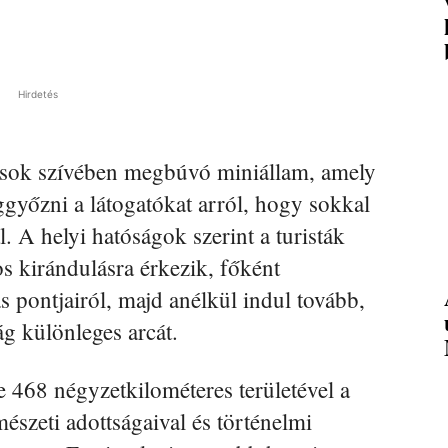
Hirdetés
usok szívében megbúvó miniállam, amely
győzni a látogatókat arról, hogy sokkal
. A helyi hatóságok szerint a turisták
s kirándulásra érkezik, főként
 pontjairól, majd anélkül indul tovább,
g különleges arcát.
 468 négyzetkilométeres területével a
mészeti adottságaival és történelmi