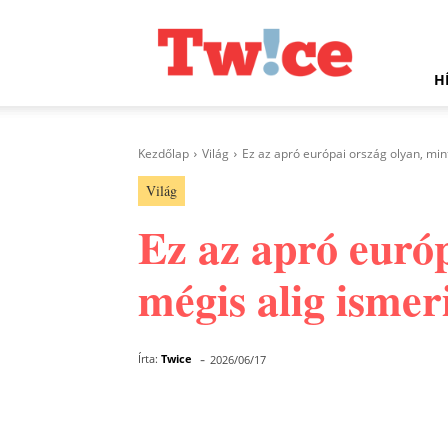
Twice.hu
H
Kezdőlap
Világ
Ez az apró európai ország olyan, mint
Világ
Ez az apró európ
mégis alig ismer
-
Írta:
Twice
2026/06/17
Facebook
Megosztás