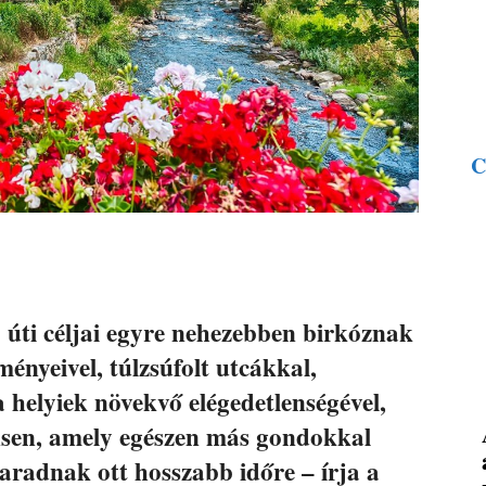
C
úti céljai egyre nehezebben birkóznak
nyeivel, túlzsúfolt utcákkal,
a helyiek növekvő elégedetlenségével,
nsen, amely egészen más gondokkal
aradnak ott hosszabb időre – írja a