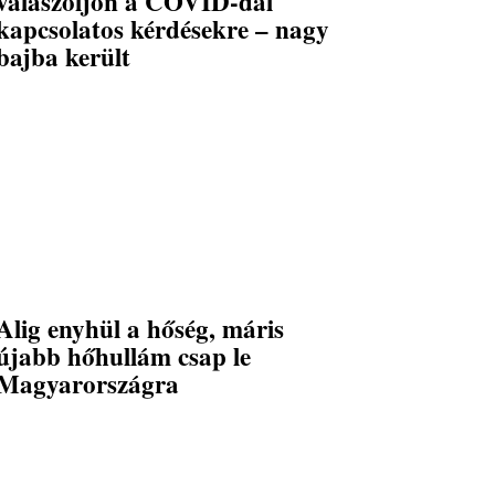
válaszoljon a COVID-dal
kapcsolatos kérdésekre – nagy
bajba került
Alig enyhül a hőség, máris
újabb hőhullám csap le
Magyarországra