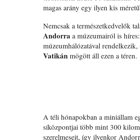
magas arány egy ilyen kis méretű
Nemcsak a természetkedvelők talá
Andorra
a múzeumairól is híres:
múzeumhálózatával rendelkezik, eg
Vatikán
mögött áll ezen a téren.
A téli hónapokban a miniállam eg
síközpontjai több mint 300 kilomé
szerelmeseit, így ilyenkor Andor