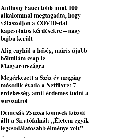
Anthony Fauci több mint 100
alkalommal megtagadta, hogy
válaszoljon a COVID-dal
kapcsolatos kérdésekre – nagy
bajba került
Alig enyhül a hőség, máris újabb
hőhullám csap le
Magyarországra
Megérkezett a Száz év magány
második évada a Netflixre: 7
érdekesség, amit érdemes tudni a
sorozatról
Demcsák Zsuzsa könnyek között
állt a Siratófalnál: „Életem egyik
legcsodálatosabb élménye volt”