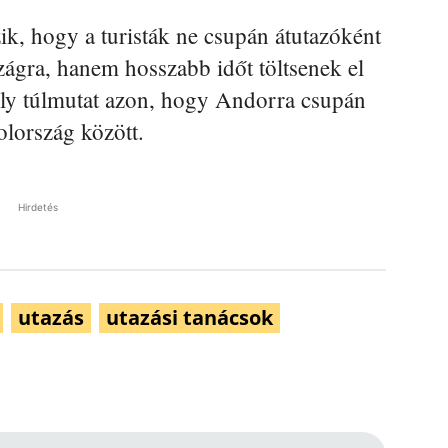
ik, hogy a turisták ne csupán átutazóként
zágra, hanem hosszabb időt töltsenek el
mely túlmutat azon, hogy Andorra csupán
lország között.
Hirdetés
utazás
utazási tanácsok
Pinterest
WhatsApp
Email