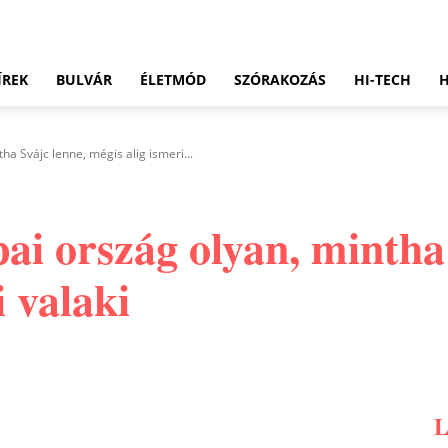
ÍREK
BULVÁR
ÉLETMÓD
SZÓRAKOZÁS
HI-TECH
ha Svájc lenne, mégis alig ismeri...
ai ország olyan, mintha
i valaki
Pinterest
WhatsApp
Email