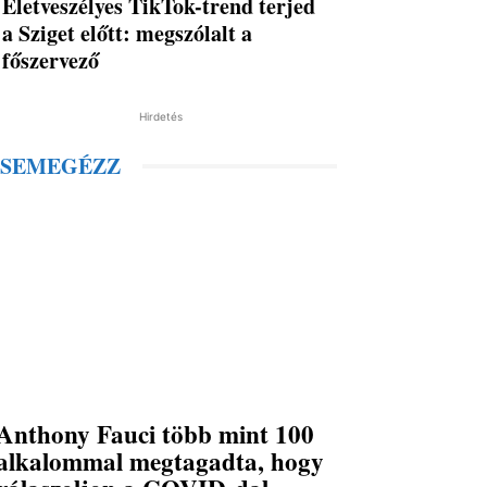
Életveszélyes TikTok-trend terjed
a Sziget előtt: megszólalt a
főszervező
Hirdetés
SEMEGÉZZ
Anthony Fauci több mint 100
alkalommal megtagadta, hogy