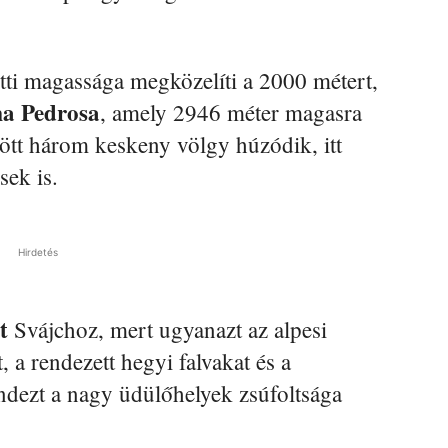
etti magassága megközelíti a 2000 métert,
a Pedrosa
, amely 2946 méter magasra
tt három keskeny völgy húzódik, itt
sek is.
Hirdetés
t
Svájchoz, mert ugyanazt az alpesi
t, a rendezett hegyi falvakat és a
ndezt a nagy üdülőhelyek zsúfoltsága