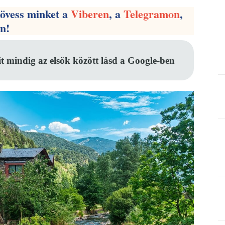
kövess minket a
Viberen
, a
Telegramon
,
en!
it mindig az elsők között lásd a Google-ben