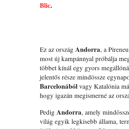
Blic
.
Andorra
Ez az ország
, a Pirene
most új kampánnyal próbálja meg
többet kínál egy gyors megállónál
jelentős része mindössze egynapo
Barcelonából
vagy Katalónia más
hogy igazán megismerné az orszá
Andorra
Pedig
, amely mindössze
világ egyik legkisebb állama, ter