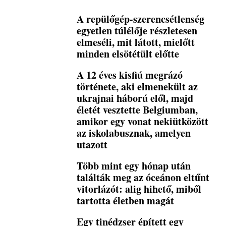
A repülőgép-szerencsétlenség
egyetlen túlélője részletesen
elmeséli, mit látott, mielőtt
minden elsötétült előtte
A 12 éves kisfiú megrázó
története, aki elmenekült az
ukrajnai háború elől, majd
életét vesztette Belgiumban,
amikor egy vonat nekiütközött
az iskolabusznak, amelyen
utazott
Több mint egy hónap után
találták meg az óceánon eltűnt
vitorlázót: alig hihető, miből
tartotta életben magát
Egy tinédzser épített egy