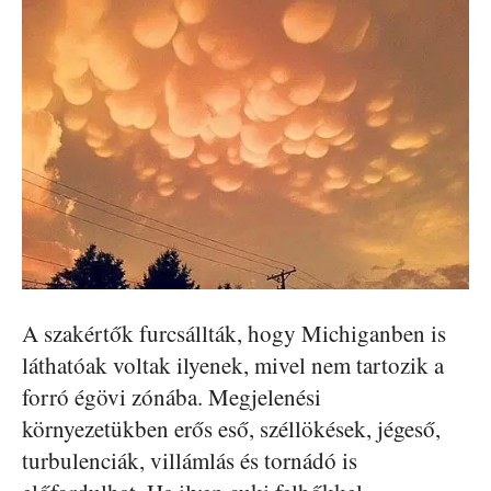
A szakértők furcsállták, hogy Michiganben is
láthatóak voltak ilyenek, mivel nem tartozik a
forró égövi zónába. Megjelenési
környezetükben erős eső, széllökések, jégeső,
turbulenciák, villámlás és tornádó is