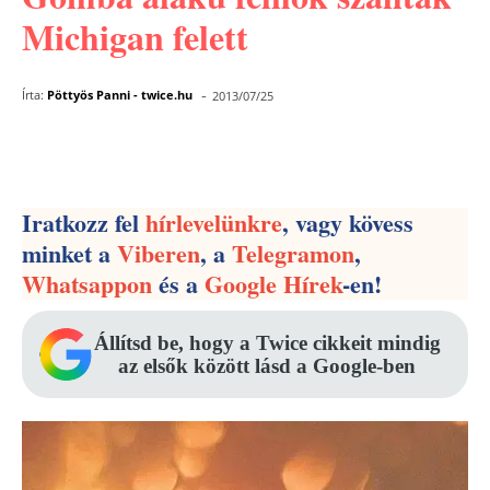
Michigan felett
-
Írta:
Pöttyös Panni - twice.hu
2013/07/25
Facebook
Pinterest
WhatsApp
Iratkozz fel
hírlevelünkre
, vagy kövess
minket a
Viberen
, a
Telegramon
,
Whatsappon
és a
Google Hírek
-en!
Állítsd be, hogy a Twice cikkeit mindig
az elsők között lásd a Google-ben