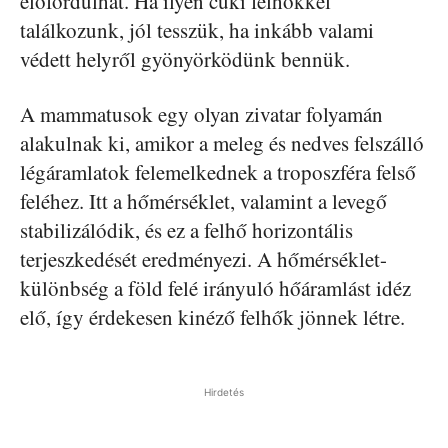
előfordulhat. Ha ilyen cuki felhőkkel
találkozunk, jól tesszük, ha inkább valami
védett helyről gyönyörködünk bennük.
A mammatusok egy olyan zivatar folyamán
alakulnak ki, amikor a meleg és nedves felszálló
légáramlatok felemelkednek a troposzféra felső
feléhez. Itt a hőmérséklet, valamint a levegő
stabilizálódik, és ez a felhő horizontális
terjeszkedését eredményezi. A hőmérséklet-
különbség a föld felé irányuló hőáramlást idéz
elő, így érdekesen kinéző felhők jönnek létre.
Hirdetés