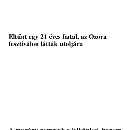
Eltűnt egy 21 éves fiatal, az Ozora
fesztiválon látták utoljára
A magány nemcsak a lelkünket, hanem