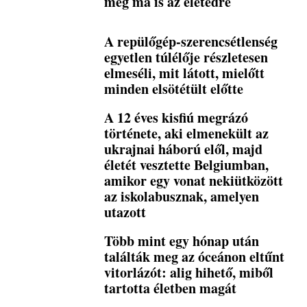
még ma is az életedre
A repülőgép-szerencsétlenség
egyetlen túlélője részletesen
elmeséli, mit látott, mielőtt
minden elsötétült előtte
A 12 éves kisfiú megrázó
története, aki elmenekült az
ukrajnai háború elől, majd
életét vesztette Belgiumban,
amikor egy vonat nekiütközött
az iskolabusznak, amelyen
utazott
Több mint egy hónap után
találták meg az óceánon eltűnt
vitorlázót: alig hihető, miből
tartotta életben magát