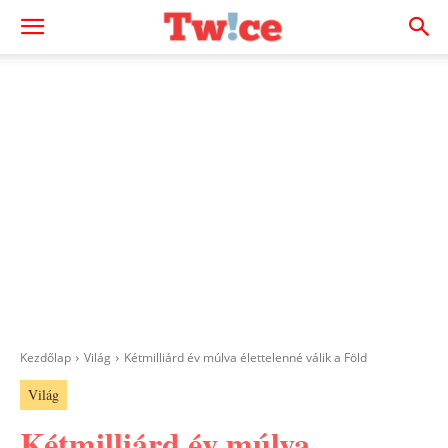
Kezdőlap
Világ
Kétmilliárd év múlva élettelenné válik a Föld
Világ
Kétmilliárd év múlva