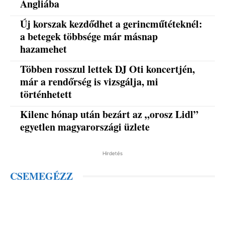
Angliába
Új korszak kezdődhet a gerincműtéteknél:
a betegek többsége már másnap
hazamehet
Többen rosszul lettek DJ Oti koncertjén,
már a rendőrség is vizsgálja, mi
történhetett
Kilenc hónap után bezárt az „orosz Lidl”
egyetlen magyarországi üzlete
Hirdetés
CSEMEGÉZZ