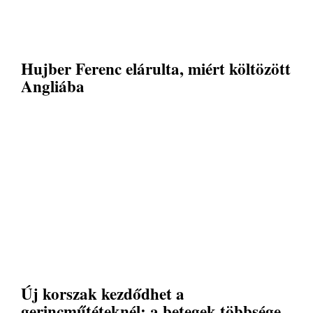
Hujber Ferenc elárulta, miért költözött
Angliába
Új korszak kezdődhet a
gerincműtéteknél: a betegek többsége