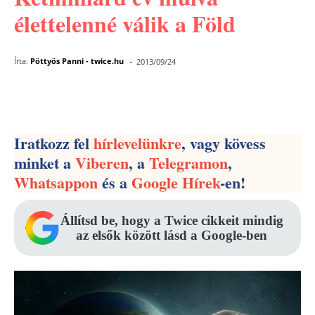
élettelenné válik a Föld
-
Írta:
Pöttyös Panni - twice.hu
2013/09/24
Facebook
Pinterest
WhatsApp
Iratkozz fel
hírlevelünkre
, vagy kövess
minket a
Viberen
, a
Telegramon
,
Whatsappon
és a
Google Hírek
-en!
Állítsd be, hogy a Twice cikkeit mindig
az elsők között lásd a Google-ben