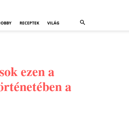
HOBBY
RECEPTEK
VILÁG
asok ezen a
történetében a