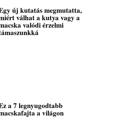
Egy új kutatás megmutatta,
miért válhat a kutya vagy a
macska valódi érzelmi
támaszunkká
Ez a 7 legnyugodtabb
macskafajta a világon