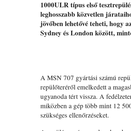
1000ULR típus első tesztrepülés
leghosszabb közvetlen járataiho
jövőben lehetővé teheti, hogy 
Sydney és London között, minte
A MSN 707 gyártási számú repül
repülőteréről emelkedett a magasb
ugyanoda tért vissza. A fedélzete
miközben a gép több mint 12 500
szükséges ellenőrzéseket.