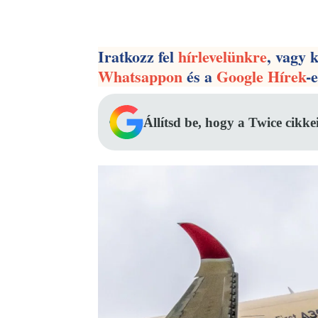
Facebook
Megosztás
Iratkozz fel
hírlevelünkre
, vagy 
Whatsappon
és a
Google Hírek
-
Állítsd be, hogy a Twice cikke