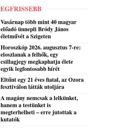
LEGFRISSEBB
Vasárnap több mint 40 magyar
előadó ünnepli Bródy János
életművét a Szigeten
Horoszkóp 2026. augusztus 7-re:
eloszlanak a felhők, egy
csillagjegy megkaphatja élete
egyik legfontosabb hírét
Eltűnt egy 21 éves fiatal, az Ozora
fesztiválon látták utoljára
A magány nemcsak a lelkünket,
hanem a testünket is
megterhelheti – erre jutottak a
kutatók