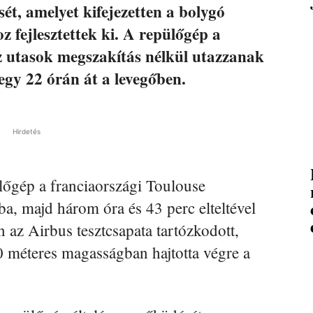
ét, amelyet kifejezetten a bolygó
z fejlesztettek ki. A repülőgép a
az utasok megszakítás nélkül utazzanak
gy 22 órán át a levegőben.
Hirdetés
őgép a franciaországi Toulouse
a, majd három óra és 43 perc elteltével
n az Airbus tesztcsapata tartózkodott,
 méteres magasságban hajtotta végre a