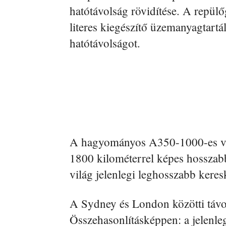
hatótávolság rövidítése. A repülő
literes kiegészítő üzemanyagtartá
hatótávolságot.
A hagyományos A350-1000-es vál
1800 kilométerrel képes hosszabb
világ jelenlegi leghosszabb keres
A Sydney és London közötti távo
Összehasonlításképpen: a jelenleg