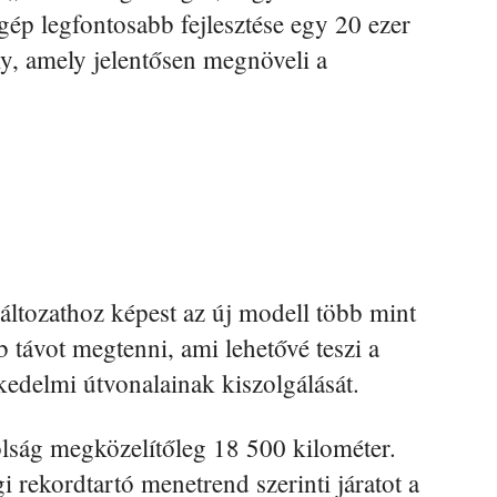
gép legfontosabb fejlesztése egy 20 ezer
ly, amely jelentősen megnöveli a
tozathoz képest az új modell több mint
 távot megtenni, ami lehetővé teszi a
kedelmi útvonalainak kiszolgálását.
lság megközelítőleg 18 500 kilométer.
i rekordtartó menetrend szerinti járatot a