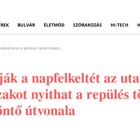
ÍREK
BULVÁR
ÉLETMÓD
SZÓRAKOZÁS
HI-TECH
utasok ezen a járaton: új korszakot...
ják a napfelkeltét az ut
zakot nyithat a repülés 
ntő útvonala