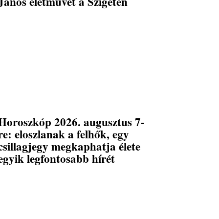
János életművét a Szigeten
Horoszkóp 2026. augusztus 7-
re: eloszlanak a felhők, egy
csillagjegy megkaphatja élete
egyik legfontosabb hírét