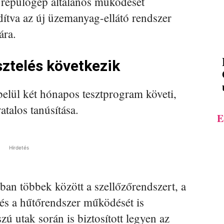
 repülőgép általános működését
dítva az új üzemanyag-ellátó rendszer
ára.
sztelés következik
belül két hónapos tesztprogram követi,
talos tanúsítása.
E
Hirdetés
an többek között a szellőzőrendszert, a
és a hűtőrendszer működését is
zú utak során is biztosított legyen az