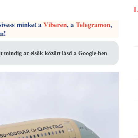
Pinterest
WhatsApp
Email
kövess minket a
Viberen
, a
Telegramon
,
en!
it mindig az elsők között lásd a Google-ben