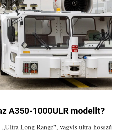
 az A350-1000ULR modellt?
 „Ultra Long Range”, vagyis ultra-hosszú