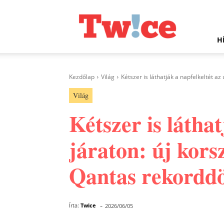
Twice.hu
H
Kezdőlap
Világ
Kétszer is láthatják a napfelkeltét az 
Világ
Kétszer is láthat
járaton: új kors
Qantas rekorddö
-
Írta:
Twice
2026/06/05