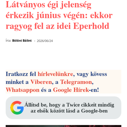
Látványos égi jelenség
érkezik június végén: ekkor
ragyog fel az idei Eperhold
-
Írta:
Bölöni Bálint
2026/06/24
Facebook
Pinterest
WhatsApp
Iratkozz fel
hírlevelünkre
, vagy kövess
minket a
Viberen
, a
Telegramon
,
Whatsappon
és a
Google Hírek
-en!
Állítsd be, hogy a Twice cikkeit mindig
az elsők között lásd a Google-ben