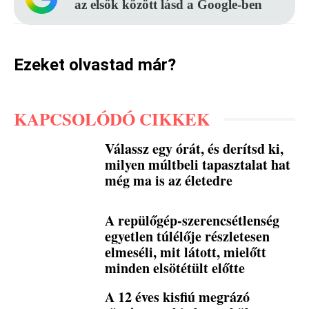
az elsők között lásd a Google-ben
Ezeket olvastad már?
KAPCSOLÓDÓ CIKKEK
Válassz egy órát, és derítsd ki,
milyen múltbeli tapasztalat hat
még ma is az életedre
A repülőgép-szerencsétlenség
egyetlen túlélője részletesen
elmeséli, mit látott, mielőtt
minden elsötétült előtte
A 12 éves kisfiú megrázó