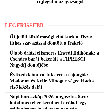
rejtegetni az igazságot
LEGFRISSEBB
Őt jelöli köztársasági elnöknek a Tisza:
titkos szavazással döntött a frakció
Újabb óriási elismerés Enyedi Ildikónak: a
Csendes barát bekerült a FIPRESCI
Nagydíj döntőjébe
Évtizedek óta vártak erre a rajongók:
Madonna és Kylie Minogue végre kiadta
első közös dalát
Napi horoszkóp 2026. augusztus 8-ra:
hatalmas teher kerülhet le rólad, egy
csillagjegyre igazi aranynap vár