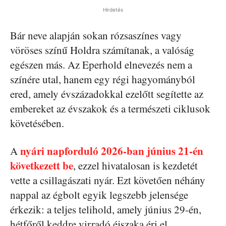
Hirdetés
Bár neve alapján sokan rózsaszínes vagy
vöröses színű Holdra számítanak, a valóság
egészen más. Az Eperhold elnevezés nem a
színére utal, hanem egy régi hagyományból
ered, amely évszázadokkal ezelőtt segítette az
embereket az évszakok és a természeti ciklusok
követésében.
nyári napforduló 2026-ban június 21-én
A
következett be
, ezzel hivatalosan is kezdetét
vette a csillagászati nyár. Ezt követően néhány
nappal az égbolt egyik legszebb jelensége
érkezik: a teljes telihold, amely június 29-én,
hétfőről keddre virradó éjszaka éri el