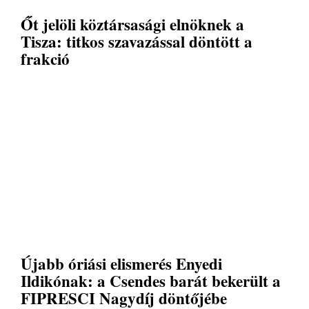
Őt jelöli köztársasági elnöknek a
Tisza: titkos szavazással döntött a
frakció
Újabb óriási elismerés Enyedi
Ildikónak: a Csendes barát bekerült a
FIPRESCI Nagydíj döntőjébe