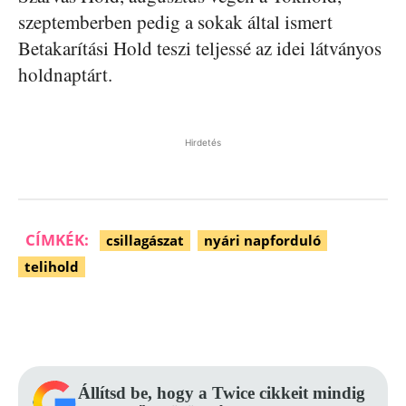
szeptemberben pedig a sokak által ismert
Betakarítási Hold teszi teljessé az idei látványos
holdnaptárt.
Hirdetés
CÍMKÉK:
csillagászat
nyári napforduló
telihold
Facebook
Pinterest
WhatsApp
Állítsd be, hogy a Twice cikkeit mindig