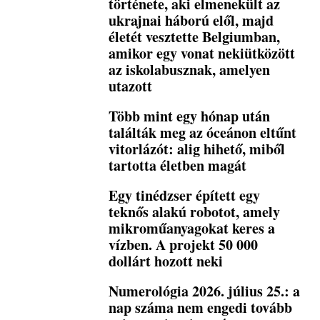
története, aki elmenekült az
ukrajnai háború elől, majd
életét vesztette Belgiumban,
amikor egy vonat nekiütközött
az iskolabusznak, amelyen
utazott
Több mint egy hónap után
találták meg az óceánon eltűnt
vitorlázót: alig hihető, miből
tartotta életben magát
Egy tinédzser épített egy
teknős alakú robotot, amely
mikroműanyagokat keres a
vízben. A projekt 50 000
dollárt hozott neki
Numerológia 2026. július 25.: a
nap száma nem engedi tovább