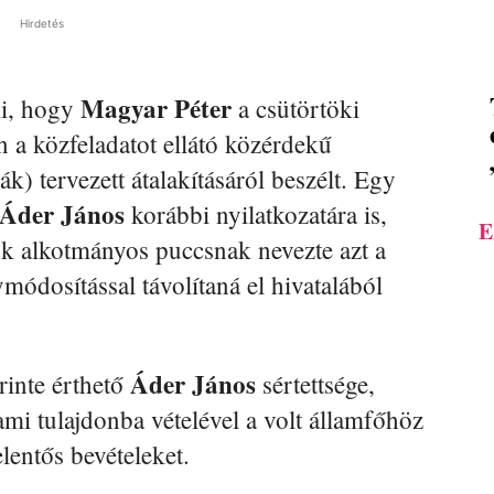
Hirdetés
Magyar Péter
ki, hogy
a csütörtöki
n a közfeladatot ellátó közérdekű
) tervezett átalakításáról beszélt. Egy
Áder János
korábbi nyilatkozatára is,
E
ök alkotmányos puccsnak nevezte azt a
módosítással távolítaná el hivatalából
Áder János
rinte érthető
sértettsége,
lami tulajdonba vételével a volt államfőhöz
elentős bevételeket.