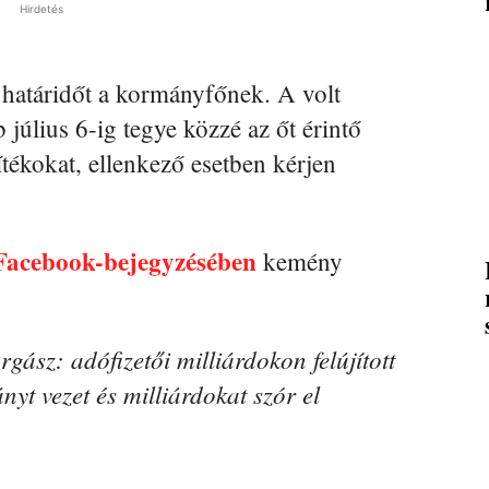
Hirdetés
határidőt a kormányfőnek. A volt
 július 6-ig tegye közzé az őt érintő
ítékokat, ellenkező esetben kérjen
Facebook-bejegyzésében
kemény
ász: adófizetői milliárdokon felújított
ányt vezet és milliárdokat szór el