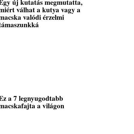
Egy új kutatás megmutatta,
miért válhat a kutya vagy a
macska valódi érzelmi
támaszunkká
Ez a 7 legnyugodtabb
macskafajta a világon