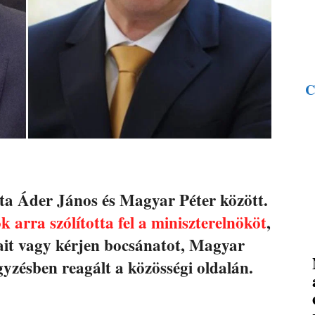
C
ita Áder János és Magyar Péter között.
k arra szólította fel a miniszterelnököt
,
sait vagy kérjen bocsánatot, Magyar
yzésben reagált a közösségi oldalán.