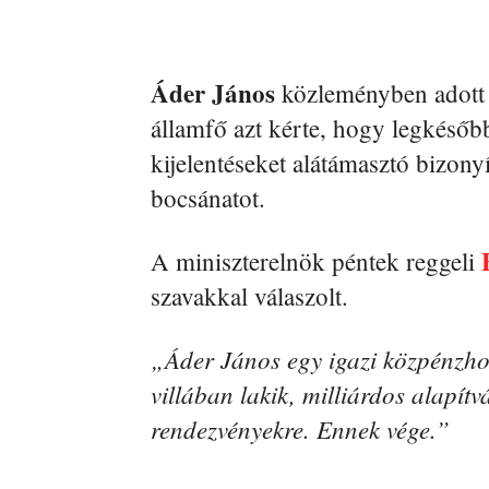
Áder János
közleményben adott 
államfő azt kérte, hogy legkésőbb
kijelentéseket alátámasztó bizony
bocsánatot.
A miniszterelnök péntek reggeli
szavakkal válaszolt.
„Áder János egy igazi közpénzhorg
villában lakik, milliárdos alapítv
rendezvényekre. Ennek vége.”