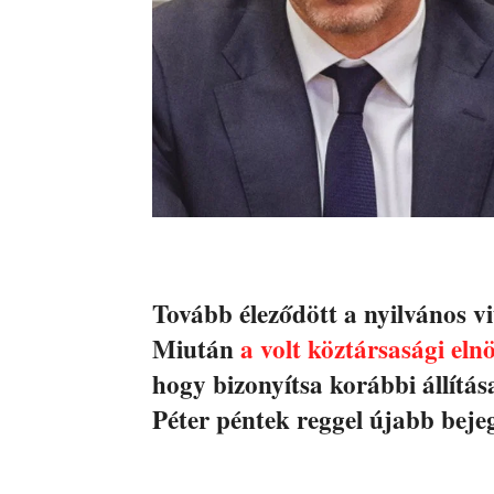
Tovább éleződött a nyilvános v
Miután
a volt köztársasági elnö
hogy bizonyítsa korábbi állítá
Péter péntek reggel újabb bejeg