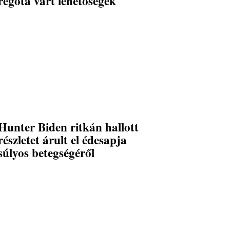
régóta várt lehetőségek
Hunter Biden ritkán hallott
részletet árult el édesapja
súlyos betegségéről