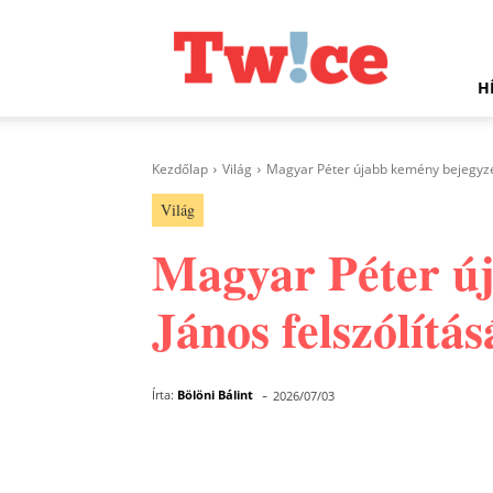
Twice.hu
H
Kezdőlap
Világ
Magyar Péter újabb kemény bejegyzés
Világ
Magyar Péter új
János felszólítá
-
Írta:
Bölöni Bálint
2026/07/03
Facebook
Megosztás