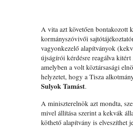
A vita azt követően bontakozott 
kormányszóvivői sajtótájékoztató
vagyonkezelő alapítványok (kekvák
újságírói kérdésre reagálva kitért
amelyben a volt köztársasági eln
helyzetet, hogy a Tisza alkotmány
Sulyok Tamást
.
A miniszterelnök azt mondta, sze
mivel állítása szerint a kekvák ál
köthető alapítvány is elveszíthet j