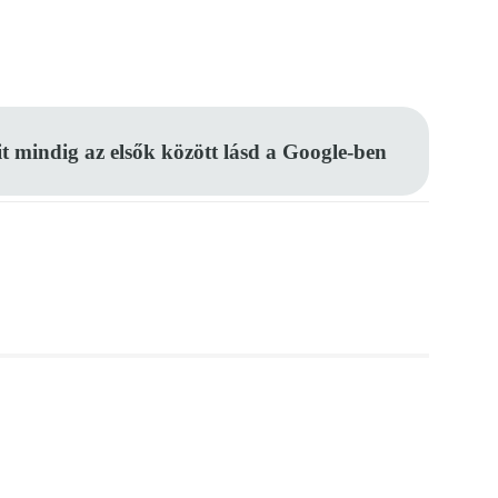
Pinterest
WhatsApp
Email
it mindig az elsők között lásd a Google-ben