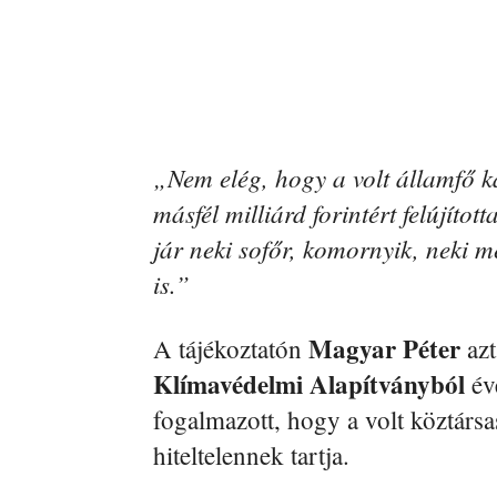
„Nem elég, hogy a volt államfő ka
másfél milliárd forintért felújíto
jár neki sofőr, komornyik, neki m
is.”
Magyar Péter
A tájékoztatón
azt
Klímavédelmi Alapítványból
éve
fogalmazott, hogy a volt köztársa
hiteltelennek tartja.