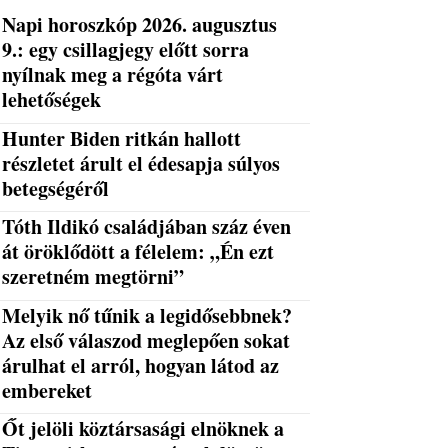
Napi horoszkóp 2026. augusztus
9.: egy csillagjegy előtt sorra
nyílnak meg a régóta várt
lehetőségek
Hunter Biden ritkán hallott
részletet árult el édesapja súlyos
betegségéről
Tóth Ildikó családjában száz éven
át öröklődött a félelem: „Én ezt
szeretném megtörni”
Melyik nő tűnik a legidősebbnek?
Az első válaszod meglepően sokat
árulhat el arról, hogyan látod az
embereket
Őt jelöli köztársasági elnöknek a