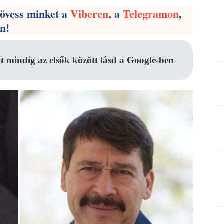
kövess minket a
Viberen
, a
Telegramon
,
en!
it mindig az elsők között lásd a Google-ben