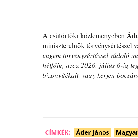
Áde
A csütörtöki közleményében
miniszterelnök törvénysértéssel v
engem törvénysértéssel vádoló mai
hétfőig, azaz 2026. július 6-ig t
bizonyítékait, vagy kérjen bocsán
CÍMKÉK:
Áder János
Magyar