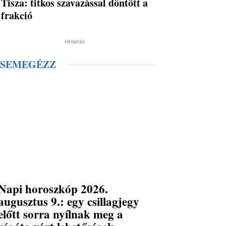
Tisza: titkos szavazással döntött a
frakció
Hirdetés
SEMEGÉZZ
Napi horoszkóp 2026.
augusztus 9.: egy csillagjegy
előtt sorra nyílnak meg a