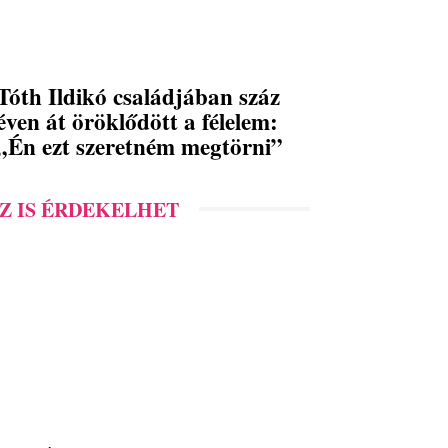
Tóth Ildikó családjában száz
éven át öröklődött a félelem:
„Én ezt szeretném megtörni”
Z IS ÉRDEKELHET