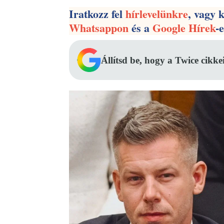
Iratkozz fel
hírlevelünkre
, vagy 
Whatsappon
és a
Google Hírek
-
Állítsd be, hogy a Twice cikke