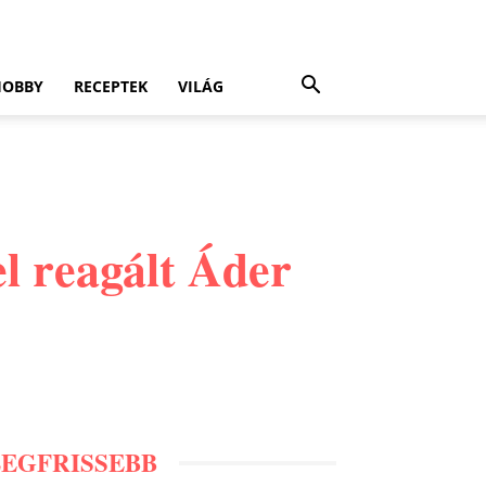
HOBBY
RECEPTEK
VILÁG
l reagált Áder
LEGFRISSEBB