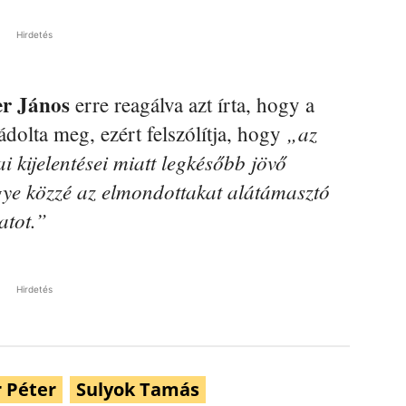
Hirdetés
r János
erre reagálva azt írta, hogy a
„az
ádolta meg, ezért felszólítja, hogy
 kijelentései miatt legkésőbb jövő
egye közzé az elmondottakat alátámasztó
atot.”
Hirdetés
 Péter
Sulyok Tamás