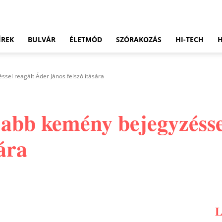
ÍREK
BULVÁR
ÉLETMÓD
SZÓRAKOZÁS
HI-TECH
sel reagált Áder János felszólítására
abb kemény bejegyzésse
sára
Pinterest
WhatsApp
Email