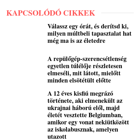
KAPCSOLÓDÓ CIKKEK
Válassz egy órát, és derítsd ki,
milyen múltbeli tapasztalat hat
még ma is az életedre
A repülőgép-szerencsétlenség
egyetlen túlélője részletesen
elmeséli, mit látott, mielőtt
minden elsötétült előtte
A 12 éves kisfiú megrázó
története, aki elmenekült az
ukrajnai háború elől, majd
életét vesztette Belgiumban,
amikor egy vonat nekiütközött
az iskolabusznak, amelyen
utazott