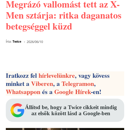
Megrázó vallomást tett az X-
Men sztárja: ritka daganatos
betegséggel küzd
-
Írta:
Twice
2026/06/10
Facebook
Pinterest
WhatsApp
Iratkozz fel
hírlevelünkre
, vagy kövess
minket a
Viberen
, a
Telegramon
,
Whatsappon
és a
Google Hírek
-en!
Állítsd be, hogy a Twice cikkeit mindig
az elsők között lásd a Google-ben