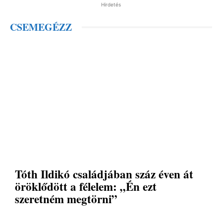
Hirdetés
CSEMEGÉZZ
Tóth Ildikó családjában száz éven át
öröklődött a félelem: „Én ezt
szeretném megtörni”