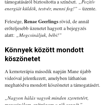
támogatásáról biztosította a színészt.
„Pozitív
energiát küldök, testvér, menni fog!” –
üzente.
Renae Geerlings
Felesége,
rövid, de annál
erőteljesebb üzenetet hagyott a bejegyzés
alatt:
„Megcsináljuk, bébi!”
Könnyek között mondott
köszönetet
A kemoterápia második napján Mane újabb
videóval jelentkezett, amelyben láthatóan
meghatódva mondott köszönetet a támogatásért.
„Nagyon hálás vagyok minden szeretetért,
megcsinálom, szétrúgom a rák seggét.”