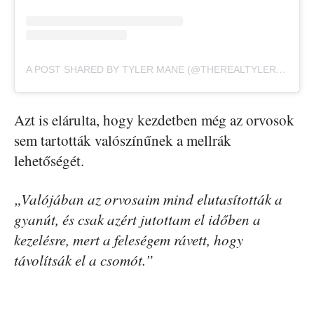
A POST SHARED BY TYLER MANE (@THEREALTYLERMANE)
Azt is elárulta, hogy kezdetben még az orvosok
sem tartották valószínűnek a mellrák
lehetőségét.
„Valójában az orvosaim mind elutasították a
gyanút, és csak azért jutottam el időben a
kezelésre, mert a feleségem rávett, hogy
távolítsák el a csomót.”