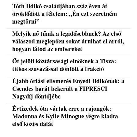
Tóth Ildikó családjában száz éven át
öröklődött a félelem: „Én ezt szeretném
megtörni”
Melyik nő tűnik a legidősebbnek? Az első
válaszod meglepően sokat árulhat el arról,
hogyan látod az embereket
Őt jelöli köztársasági elnöknek a Tisza:
titkos szavazással döntött a frakció
Újabb óriási elismerés Enyedi Ildikónak: a
Csendes barát bekerült a FIPRESCI
Nagydíj döntőjébe
Évtizedek óta vártak erre a rajongók:
Madonna és Kylie Minogue végre kiadta
első közös dalát