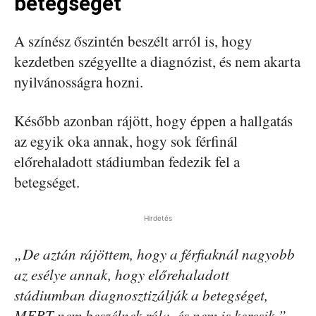
betegséget
A színész őszintén beszélt arról is, hogy
kezdetben szégyellte a diagnózist, és nem akarta
nyilvánosságra hozni.
Később azonban rájött, hogy éppen a hallgatás
az egyik oka annak, hogy sok férfinál
előrehaladott stádiumban fedezik fel a
betegséget.
Hirdetés
„De aztán rájöttem, hogy a férfiaknál nagyobb
az esélye annak, hogy előrehaladott
stádiumban diagnosztizálják a betegséget,
MERT nem beszélnek róla, és nem is keresik.”