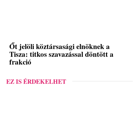
Őt jelöli köztársasági elnöknek a
Tisza: titkos szavazással döntött a
frakció
EZ IS ÉRDEKELHET