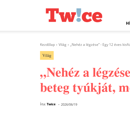
Twice.hu
H
Kezdőlap
Világ
„Nehéz a légzése” - Egy 12 éves kisfiú
Világ
„Nehéz a légzése
beteg tyúkját, me
-
Írta:
Twice
2026/06/19
Facebook
Megosztás