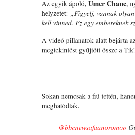
Umer Chane
Az egyik ápoló,
, n
„Figyelj, vannak olyan
helyzetet:
kell vinned. Ez egy embereknek 
A videó pillanatok alatt bejárta a
megtekintést gyűjtött össze a Ti
Sokan nemcsak a fiú tettén, hane
meghatódtak.
@bbcnewsafaanoromoo
Gu