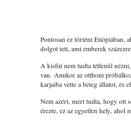
Pontosan ez történt Etiópiában, a
dolgot tett, ami emberek százezrei
A kisfiú nem tudta tétlenül nézn
van. Amikor az otthoni próbálkozá
karjaiba vette a beteg állatot, és 
Nem azért, mert tudta, hogy ott 
érezte, ez az egyetlen hely, ahol