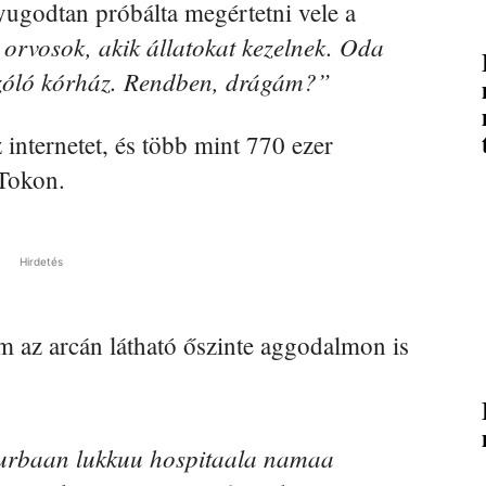
yugodtan próbálta megértetni vele a
 orvosok, akik állatokat kezelnek. Oda
szóló kórház. Rendben, drágám?”
z internetet, és több mint 770 ezer
kTokon.
Hirdetés
m az arcán látható őszinte aggodalmon is
rbaan lukkuu hospitaala namaa