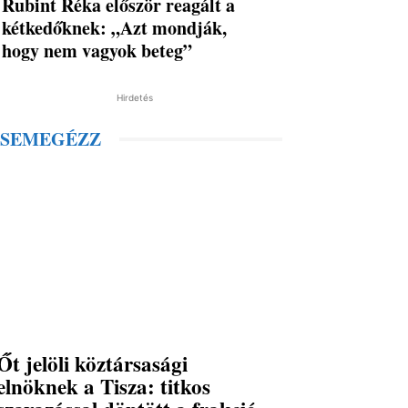
Rubint Réka először reagált a
kétkedőknek: „Azt mondják,
hogy nem vagyok beteg”
Hirdetés
SEMEGÉZZ
Őt jelöli köztársasági
elnöknek a Tisza: titkos