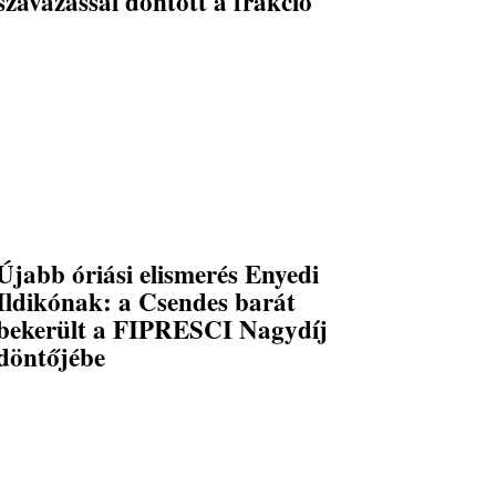
szavazással döntött a frakció
Újabb óriási elismerés Enyedi
Ildikónak: a Csendes barát
bekerült a FIPRESCI Nagydíj
döntőjébe