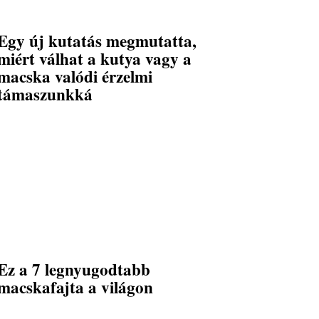
Egy új kutatás megmutatta,
miért válhat a kutya vagy a
macska valódi érzelmi
támaszunkká
Ez a 7 legnyugodtabb
macskafajta a világon