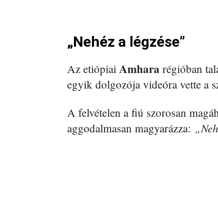
„Nehéz a légzése”
Amhara
Az etiópiai
régióban tal
egyik dolgozója videóra vette a sz
A felvételen a fiú szorosan magá
„Neh
aggodalmasan magyarázza: