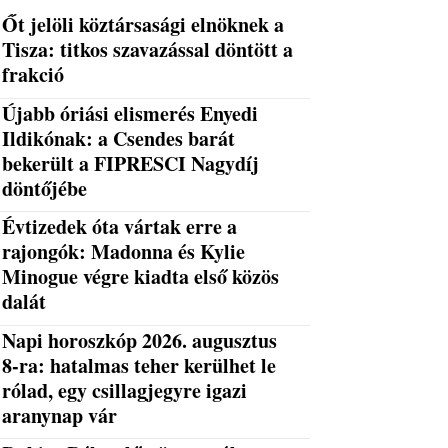
Őt jelöli köztársasági elnöknek a
Tisza: titkos szavazással döntött a
frakció
Újabb óriási elismerés Enyedi
Ildikónak: a Csendes barát
bekerült a FIPRESCI Nagydíj
döntőjébe
Évtizedek óta vártak erre a
rajongók: Madonna és Kylie
Minogue végre kiadta első közös
dalát
Napi horoszkóp 2026. augusztus
8-ra: hatalmas teher kerülhet le
rólad, egy csillagjegyre igazi
aranynap vár