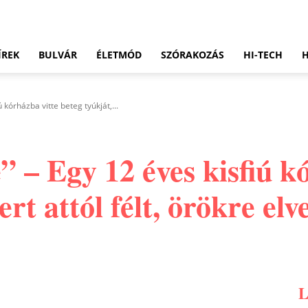
ÍREK
BULVÁR
ÉLETMÓD
SZÓRAKOZÁS
HI-TECH
 kórházba vitte beteg tyúkját,...
” – Egy 12 éves kisfiú k
rt attól félt, örökre elve
Pinterest
WhatsApp
Email