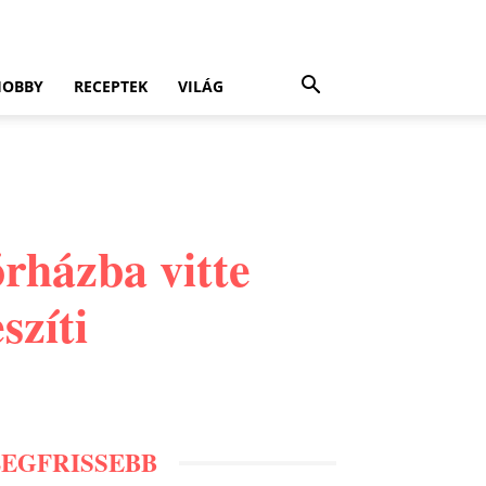
HOBBY
RECEPTEK
VILÁG
órházba vitte
szíti
LEGFRISSEBB