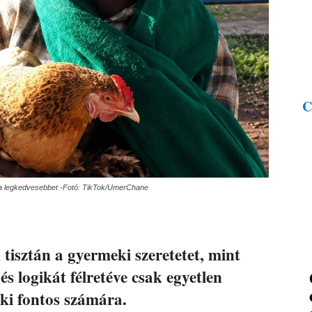
C
ti a legkedvesebbet -Fotó: TikTok/UmerChane
tisztán a gyermeki szeretetet, mint
s logikát félretéve csak egyetlen
ki fontos számára.