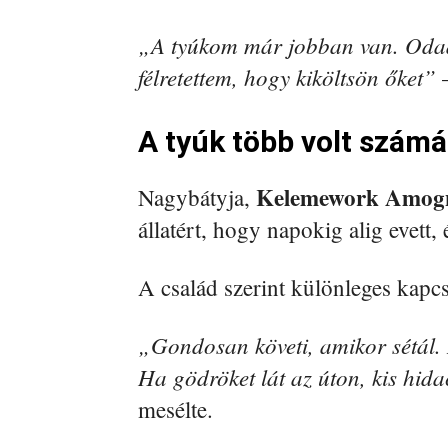
„A tyúkom már jobban van. Odaad
félretettem, hogy kiköltsön őket”
–
A tyúk több volt számár
Kelemework Amog
Nagybátyja,
állatért, hogy napokig alig evett, 
A család szerint különleges kapcs
„Gondosan követi, amikor sétál. 
Ha gödröket lát az úton, kis hida
mesélte.