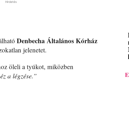
Hirdetés
Denbecha Általános Kórház
álható
okatlan jelenetet.
hoz öleli a tyúkot, miközben
E
éz a légzése.”