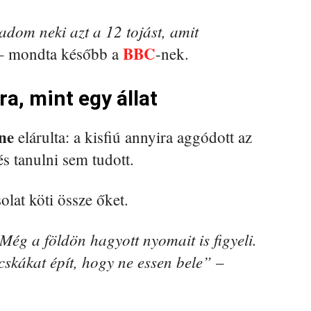
om neki azt a 12 tojást, amit
BBC
 mondta később a
-nek.
a, mint egy állat
ne
elárulta: a kisfiú annyira aggódott az
és tanulni sem tudott.
olat köti össze őket.
Még a földön hagyott nyomait is figyeli.
cskákat épít, hogy ne essen bele”
–