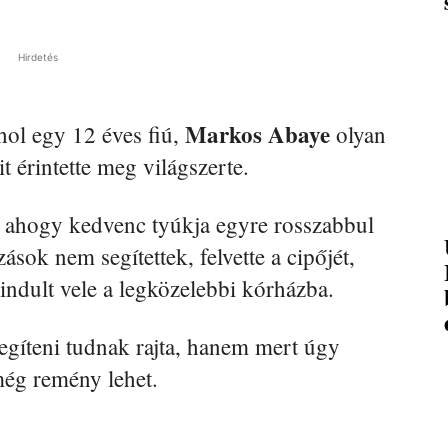
Hirdetés
Markos Abaye
hol egy 12 éves fiú,
olyan
t érintette meg világszerte.
i, ahogy kedvenc tyúkja egyre rosszabbul
sok nem segítettek, felvette a cipőjét,
elindult vele a legközelebbi kórházba.
segíteni tudnak rajta, hanem mert úgy
 még remény lehet.