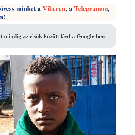
kövess minket a
Viberen
, a
Telegramon
,
en!
it mindig az elsők között lásd a Google-ben