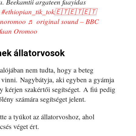
ra. Beekamtii argateen faayidas
#ethiopian_tik_tok🇪🇹🇪🇹🇪🇹
anoromoo
♬ original sound – BBC
faan Oromoo
nek állatorvosok
alójában nem tudta, hogy a beteg
ll vinni. Nagybátyja, aki egyben a gyámja
y kérjen szakértői segítséget. A fiú pedig
lény számára segítséget jelent.
tte a tyúkot az állatorvoshoz, ahol
csés véget ért.