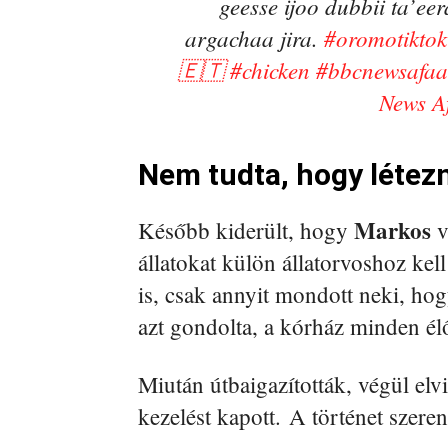
geesse ijoo dubbii ta’ee
argachaa jira.
#oromotiktok
🇪🇹
#chicken
#bbcnewsafa
News A
Nem tudta, hogy létez
Markos
Később kiderült, hogy
v
állatokat külön állatorvoshoz ke
is, csak annyit mondott neki, hog
azt gondolta, a kórház minden élő
Miután útbaigazították, végül elvi
kezelést kapott. A történet szeren