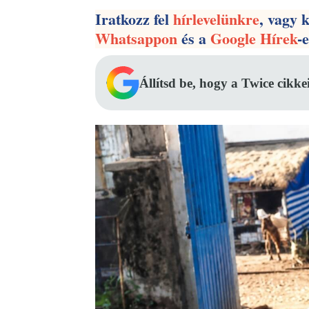
Iratkozz fel
hírlevelünkre
, vagy 
Whatsappon
és a
Google Hírek
-
Állítsd be, hogy a Twice cikke