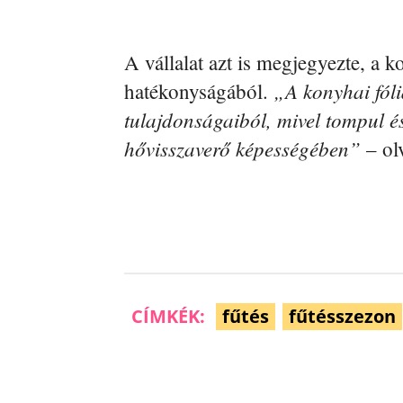
A vállalat azt is megjegyezte, a ko
„A konyhai fóli
hatékonyságából.
tulajdonságaiból, mivel tompul é
hővisszaverő képességében”
– ol
CÍMKÉK:
fűtés
fűtésszezon
Facebook
Megosztás