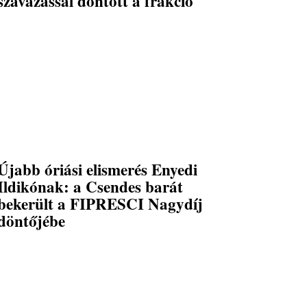
szavazással döntött a frakció
Újabb óriási elismerés Enyedi
Ildikónak: a Csendes barát
bekerült a FIPRESCI Nagydíj
döntőjébe