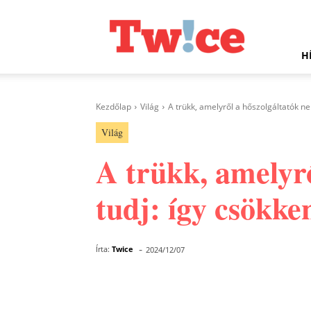
Twice.hu
H
Kezdőlap
Világ
A trükk, amelyről a hőszolgáltatók ne
Világ
A trükk, amelyr
tudj: így csökken
-
Írta:
Twice
2024/12/07
Facebook
Megosztás