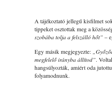
A tájékoztató jellegű kisfilmet s
tippeket osztottak meg a közössé
szobába tolja a felszálló hőt”
– e
„Győződj
Egy másik megjegyezte:
megfelelő irányba állítod”
. Volta
hangsúlyozták, amiért oda jutot
folyamodnunk.