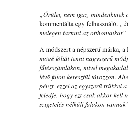
„Őrület, nem igaz, mindenkinek cs
„20
kommentálta egy felhasználó.
melegen tartani az otthonunkat”
A módszert a népszerű márka, a 
mögé fóliát tenni nagyszerű mód
fűtésszámlákon, mivel megakadál
lévő falon keresztül távozzon. Ah
pénzt, ezzel az egyszerű trükkel a 
feledje, hogy ezt csak akkor kell
szigetelés nélküli falakon vannak