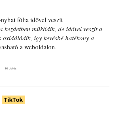
nyhai fólia idővel veszít
a kezdetben működik, de idővel veszít a
s oxidálódik, így kevésbé hatékony a
vasható a weboldalon.
Hirdetés
TikTok
Pinterest
WhatsApp
Email