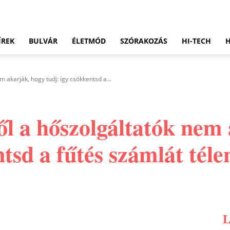
ÍREK
BULVÁR
ÉLETMÓD
SZÓRAKOZÁS
HI-TECH
m akarják, hogy tudj: így csökkentsd a...
ől a hőszolgáltatók nem
tsd a fűtés számlát téle
Pinterest
WhatsApp
Email