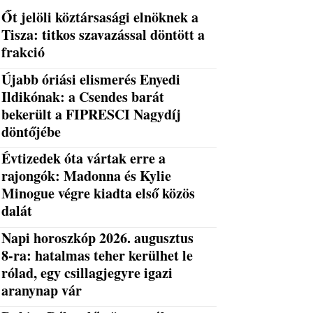
Őt jelöli köztársasági elnöknek a
Tisza: titkos szavazással döntött a
frakció
Újabb óriási elismerés Enyedi
Ildikónak: a Csendes barát
bekerült a FIPRESCI Nagydíj
döntőjébe
Évtizedek óta vártak erre a
rajongók: Madonna és Kylie
Minogue végre kiadta első közös
dalát
Napi horoszkóp 2026. augusztus
8-ra: hatalmas teher kerülhet le
rólad, egy csillagjegyre igazi
aranynap vár