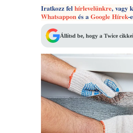
Iratkozz fel
hírlevelünkre
, vagy 
Whatsappon
és a
Google Hírek
-
Állítsd be, hogy a Twice cikke