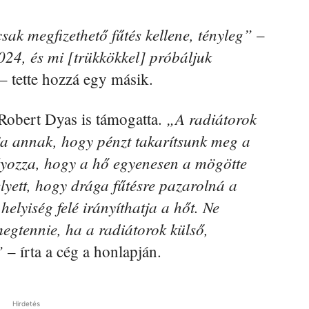
ak megfizethető fűtés kellene, tényleg”
–
24, és mi [trükkökkel] próbáljuk
– tette hozzá egy másik.
„A radiátorok
Robert Dyas is támogatta.
ja annak, hogy pénzt takarítsunk meg a
yozza, hogy a hő egyenesen a mögötte
elyett, hogy drága fűtésre pazarolná a
helyiség felé irányíthatja a hőt. Ne
 megtennie, ha a radiátorok külső,
”
– írta a cég a honlapján.
Hirdetés