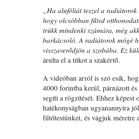
„Ha alufóliát teszel a radiátoro
hogy olcsóbban fűtsd otthonodat.
trükk mindenki számára, még akk
barkácsoló. A radiátorok mögé hel
visszaverődjön a szobába. Ez kü
árulta el a titkot a szakértő.
A videóban arról is szó esik, hog
4000 forintba kerül, párnázott és 
segíti a rögzítését. Ehhez képest 
hatékonyságban ugyanannyira jó
fűtőtestünket, és vágjuk méretre 