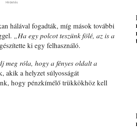
Hirdetés
okan hálával fogadták, míg mások további
„Ha egy polcot teszünk fölé, az is a
ggel.
gészítette ki egy felhasználó.
 meg róla, hogy a fényes oldalt a
k, akik a helyzet súlyosságát
tunk, hogy pénzkímélő trükkökhöz kell