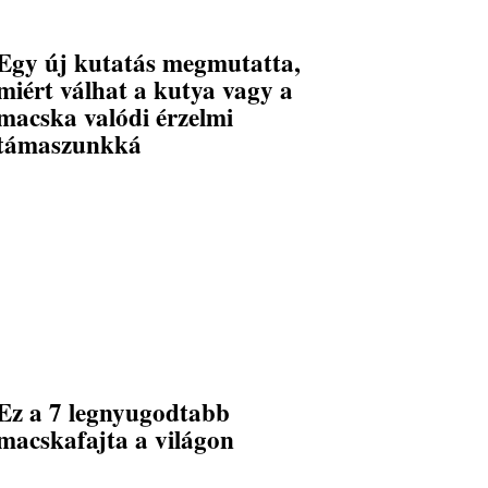
Egy új kutatás megmutatta,
miért válhat a kutya vagy a
macska valódi érzelmi
támaszunkká
Ez a 7 legnyugodtabb
macskafajta a világon