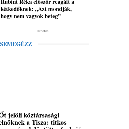
Rubint Réka először reagált a
kétkedőknek: „Azt mondják,
hogy nem vagyok beteg”
Hirdetés
SEMEGÉZZ
Őt jelöli köztársasági
elnöknek a Tisza: titkos