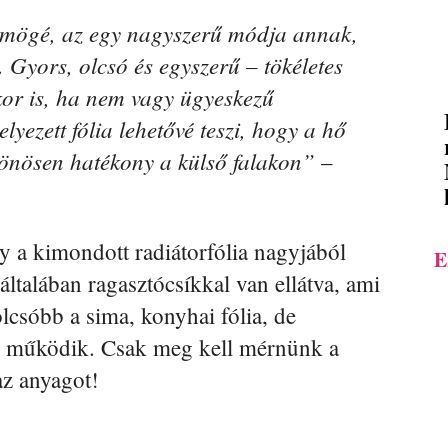
k mögé, az egy nagyszerű módja annak,
 Gyors, olcsó és egyszerű – tökéletes
or is, ha nem vagy ügyeskezű
yezett fólia lehetővé teszi, hogy a hő
lönösen hatékony a külső falakon”
–
y a kimondott radiátorfólia nagyjából
E
általában ragasztócsíkkal van ellátva, ami
olcsóbb a sima, konyhai fólia, de
l működik. Csak meg kell mérnünk a
az anyagot!