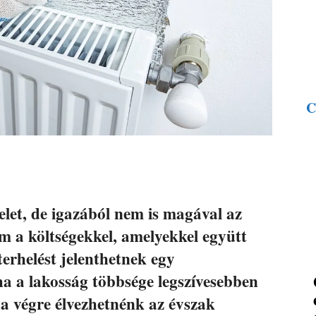
C
elet, de igazából nem is magával az
 a költségekkel, amelyekkel együtt
terhelést jelenthetnek egy
 ha a lakosság többsége legszívesebben
ha végre élvezhetnénk az évszak