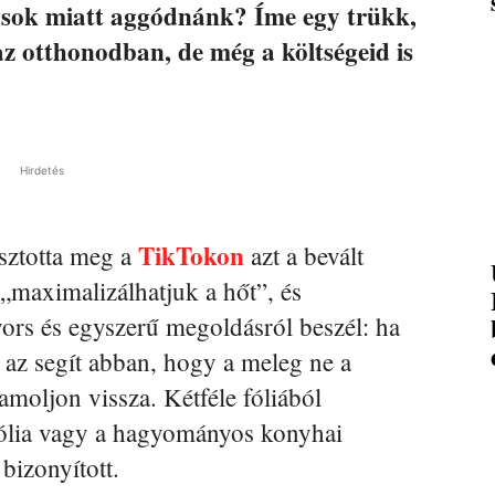
dások miatt aggódnánk? Íme egy trükk,
z otthonodban, de még a költségeid is
Hirdetés
TikTokon
sztotta meg a
azt a bevált
„maximalizálhatjuk a hőt”, és
ors és egyszerű megoldásról beszél: ha
, az segít abban, hogy a meleg ne a
amoljon vissza. Kétféle fóliából
orfólia vagy a hagyományos konyhai
bizonyított.