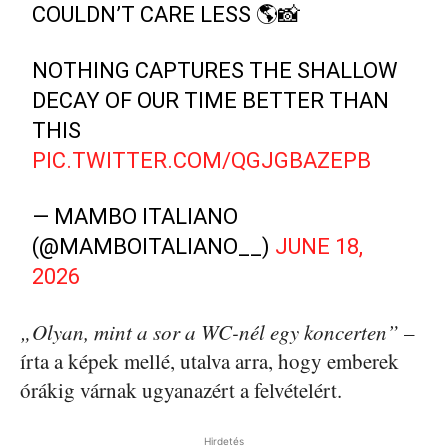
COULDN’T CARE LESS 🌎📸
NOTHING CAPTURES THE SHALLOW
DECAY OF OUR TIME BETTER THAN
THIS
PIC.TWITTER.COM/QGJGBAZEPB
— MAMBO ITALIANO
(@MAMBOITALIANO__)
JUNE 18,
2026
„Olyan, mint a sor a WC-nél egy koncerten”
–
írta a képek mellé, utalva arra, hogy emberek
órákig várnak ugyanazért a felvételért.
Hirdetés