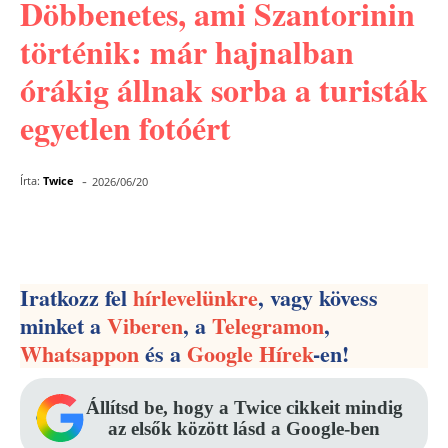
Döbbenetes, ami Szantorinin
történik: már hajnalban
órákig állnak sorba a turisták
egyetlen fotóért
-
Írta:
Twice
2026/06/20
Facebook
Pinterest
WhatsApp
Iratkozz fel
hírlevelünkre
, vagy kövess
minket a
Viberen
, a
Telegramon
,
Whatsappon
és a
Google Hírek
-en!
Állítsd be, hogy a Twice cikkeit mindig
az elsők között lásd a Google-ben