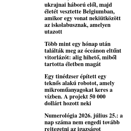
ukrajnai háború elől, majd
életét vesztette Belgiumban,
amikor egy vonat nekiütközött
az iskolabusznak, amelyen
utazott
Több mint egy hónap után
találták meg az óceánon eltűnt
vitorlázót: alig hihető, miből
tartotta életben magát
Egy tinédzser épített egy
teknős alakú robotot, amely
mikroműanyagokat keres a
vízben. A projekt 50 000
dollárt hozott neki
Numerológia 2026. július 25.: a
nap száma nem engedi tovább
rejtegetni az igazságot