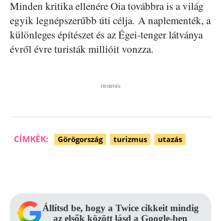
Minden kritika ellenére Oia továbbra is a világ
egyik legnépszerűbb úti célja. A naplementék, a
különleges építészet és az Égei-tenger látványa
évről évre turisták millióit vonzza.
Hirdetés
CÍMKÉK:
Görögország
turizmus
utazás
Facebook
Pinterest
WhatsApp
Állítsd be, hogy a Twice cikkeit mindig
az elsők között lásd a Google-ben