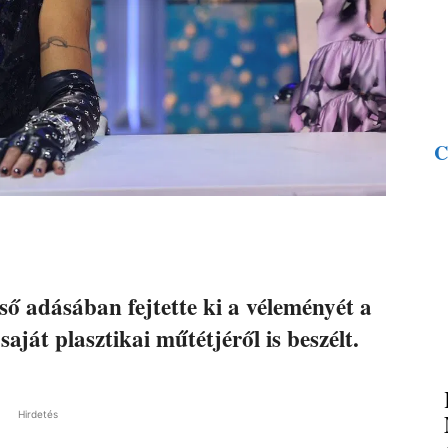
C
ső adásában fejtette ki a véleményét a
saját plasztikai műtétjéről is beszélt.
Hirdetés