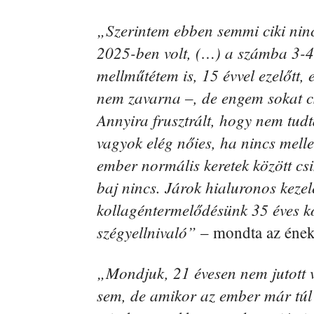
„Szerintem ebben semmi ciki ninc
2025-ben volt, (…) a számba 3-4 é
mellműtétem is, 15 évvel ezelőtt
nem zavarna –, de engem sokat cs
Annyira frusztrált, hogy nem tud
vagyok elég nőies, ha nincs mel
ember normális keretek között csi
baj nincs. Járok hialuronos kezel
kollagéntermelődésünk 35 éves ko
szégyellnivaló”
– mondta az ének
„Mondjuk, 21 évesen nem jutott v
sem, de amikor az ember már túl