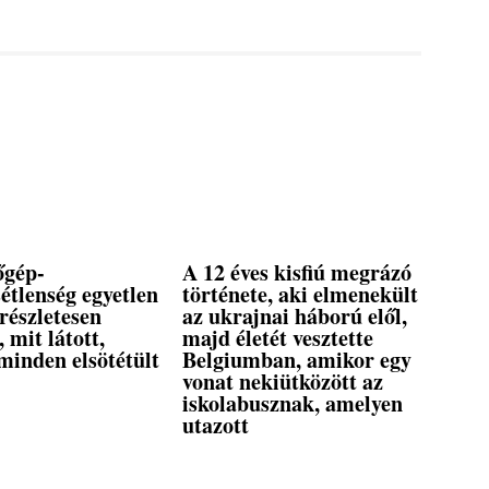
őgép-
A 12 éves kisfiú megrázó
étlenség egyetlen
története, aki elmenekült
 részletesen
az ukrajnai háború elől,
, mit látott,
majd életét vesztette
minden elsötétült
Belgiumban, amikor egy
vonat nekiütközött az
iskolabusznak, amelyen
utazott