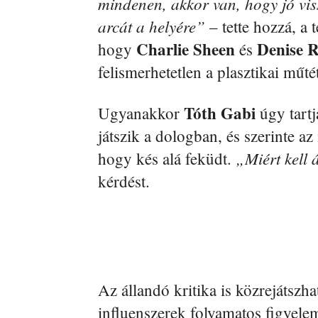
mindenen, akkor van, hogy jó vis
arcát a helyére”
– tette hozzá, a
Charlie
Sheen
Denise
R
hogy
és
felismerhetetlen a plasztikai műt
Tóth Gabi
Ugyanakkor
úgy tart
játszik a dologban, és szerinte a
„Miért kell 
hogy kés alá feküdt.
kérdést.
Az állandó kritika is közrejátszh
influenszerek folyamatos figyel