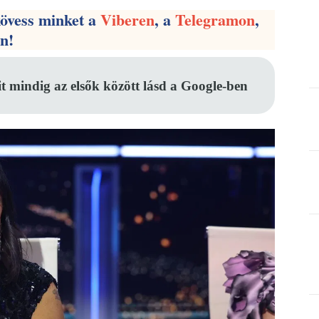
kövess minket a
Viberen
, a
Telegramon
,
en!
it mindig az elsők között lásd a Google-ben