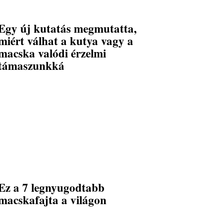
Egy új kutatás megmutatta,
miért válhat a kutya vagy a
macska valódi érzelmi
támaszunkká
Ez a 7 legnyugodtabb
macskafajta a világon