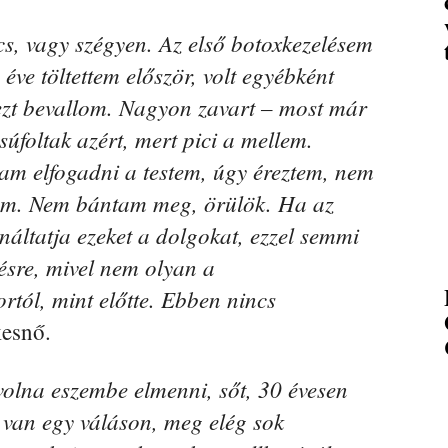
s, vagy szégyen. Az első botoxkezelésem
ve töltettem először, volt egyébként
, ezt bevallom. Nagyon zavart – most már
úfoltak azért, mert pici a mellem.
tam elfogadni a testem, úgy éreztem, nem
lem. Nem bántam meg, örülök. Ha az
náltatja ezeket a dolgokat, ezzel semmi
ésre, mivel nem olyan a
rtól, mint előtte. Ebben nincs
esnő.
olna eszembe elmenni, sőt, 30 évesen
 van egy váláson, meg elég sok