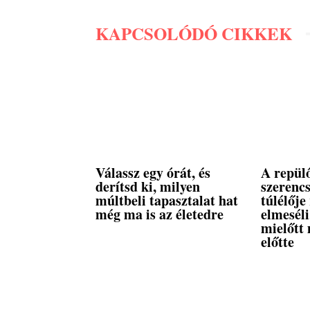
KAPCSOLÓDÓ CIKKEK
Válassz egy órát, és
A repül
derítsd ki, milyen
szerencs
múltbeli tapasztalat hat
túlélője
még ma is az életedre
elmeséli
mielőtt 
előtte