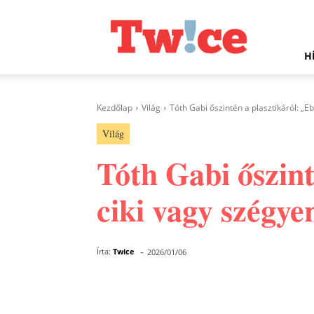
Twice.hu
H
Kezdőlap
Világ
Tóth Gabi őszintén a plasztikáról: „
Világ
Tóth Gabi őszin
ciki vagy szégye
-
Írta:
Twice
2026/01/06
Facebook
Megosztás