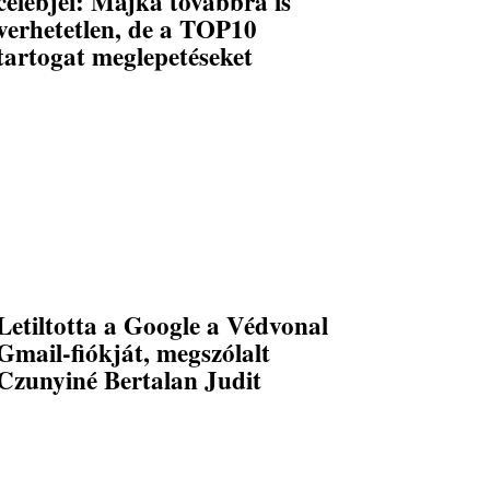
celebjei: Majka továbbra is
verhetetlen, de a TOP10
tartogat meglepetéseket
Letiltotta a Google a Védvonal
Gmail-fiókját, megszólalt
Czunyiné Bertalan Judit