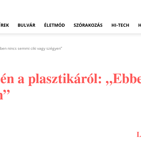
ÍREK
BULVÁR
ÉLETMÓD
SZÓRAKOZÁS
HI-TECH
Ebben nincs semmi ciki vagy szégyen”
tén a plasztikáról: „Eb
n”
Pinterest
WhatsApp
Email