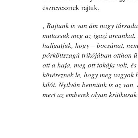
észrevesznek rajtuk.
„Rajtunk is van ám nagy társada
mutassuk meg az igazi arcunkat.
hallgatjuk, hogy – bocsánat, ne
pörköltszagú trikójában otthon ül
ott a haja, meg ott tokája volt, é
kövéreznek le, hogy meg vagyok h
kilót. Nyilván bennünk is az van
mert az emberek olyan kritikusak