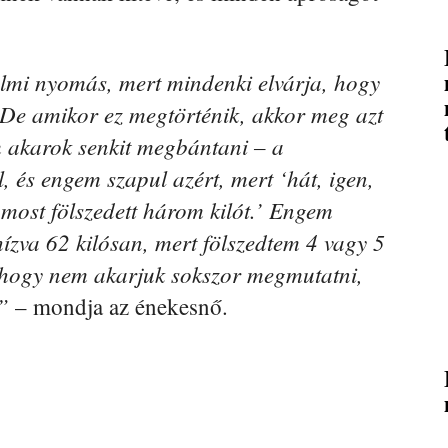
lmi nyomás, mert mindenki elvárja, hogy
 De amikor ez megtörténik, akkor meg azt
m akarok senkit megbántani – a
, és engem szapul azért, mert ‘hát, igen,
s most fölszedett három kilót.’ Engem
ízva 62 kilósan, mert fölszedtem 4 vagy 5
, hogy nem akarjuk sokszor megmutatni,
”
– mondja az énekesnő.