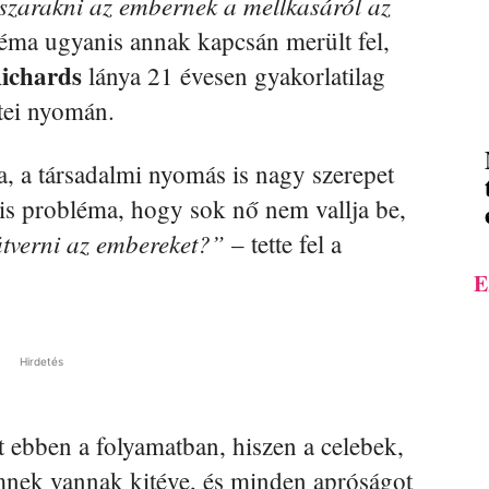
szarakni az embernek a mellkasáról az
 téma ugyanis annak kapcsán merült fel,
ichards
lánya 21 évesen gyakorlatilag
étei nyomán.
ja, a társadalmi nyomás is nagy szerepet
z is probléma, hogy sok nő nem vallja be,
átverni az embereket?”
– tette fel a
E
Hirdetés
at ebben a folyamatban, hiszen a celebek,
emnek vannak kitéve, és minden apróságot