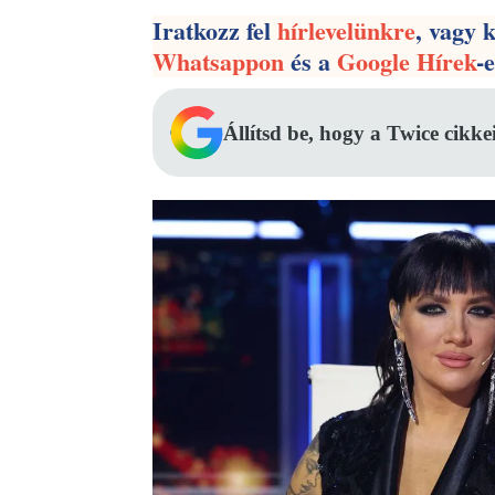
Iratkozz fel
hírlevelünkre
, vagy 
Whatsappon
és a
Google Hírek
-
Állítsd be, hogy a Twice cikke